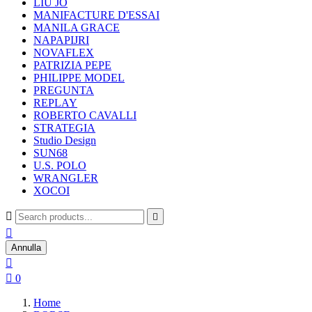
LIU JO
MANIFACTURE D'ESSAI
MANILA GRACE
NAPAPIJRI
NOVAFLEX
PATRIZIA PEPE
PHILIPPE MODEL
PREGUNTA
REPLAY
ROBERTO CAVALLI
STRATEGIA
Studio Design
SUN68
U.S. POLO
WRANGLER
XOCOI



Annulla


0
Home