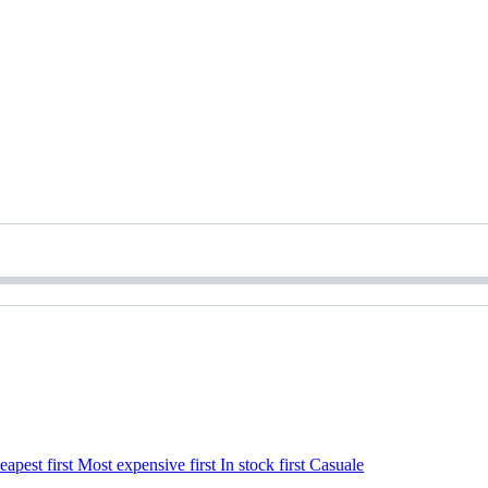
eapest first
Most expensive first
In stock first
Casuale