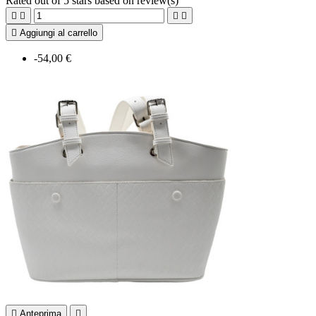
Rated
out of 5 stars based on
review(s)





Aggiungi al carrello
-54,00 €

Anteprima
