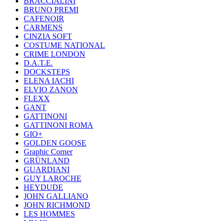
BRACCIALINI
BRUNO PREMI
CAFENOIR
CARMENS
CINZIA SOFT
COSTUME NATIONAL
CRIME LONDON
D.A.T.E.
DOCKSTEPS
ELENA IACHI
ELVIO ZANON
FLEXX
GANT
GATTINONI
GATTINONI ROMA
GIO+
GOLDEN GOOSE
Graphic Corner
GRÜNLAND
GUARDIANI
GUY LAROCHE
HEYDUDE
JOHN GALLIANO
JOHN RICHMOND
LES HOMMES