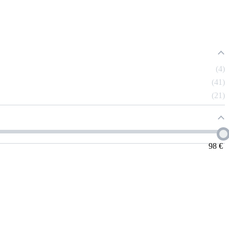
4
41
21
98
€