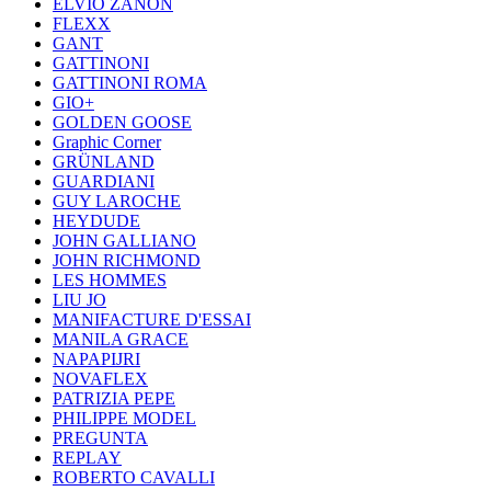
ELVIO ZANON
FLEXX
GANT
GATTINONI
GATTINONI ROMA
GIO+
GOLDEN GOOSE
Graphic Corner
GRÜNLAND
GUARDIANI
GUY LAROCHE
HEYDUDE
JOHN GALLIANO
JOHN RICHMOND
LES HOMMES
LIU JO
MANIFACTURE D'ESSAI
MANILA GRACE
NAPAPIJRI
NOVAFLEX
PATRIZIA PEPE
PHILIPPE MODEL
PREGUNTA
REPLAY
ROBERTO CAVALLI