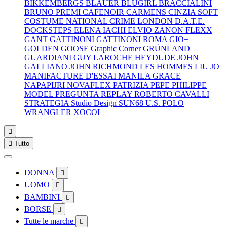
BIKKEMBERGS
BLAUER
BLUGIRL
BRACCIALINI
BRUNO PREMI
CAFENOIR
CARMENS
CINZIA SOFT
COSTUME NATIONAL
CRIME LONDON
D.A.T.E.
DOCKSTEPS
ELENA IACHI
ELVIO ZANON
FLEXX
GANT
GATTINONI
GATTINONI ROMA
GIO+
GOLDEN GOOSE
Graphic Corner
GRÜNLAND
GUARDIANI
GUY LAROCHE
HEYDUDE
JOHN
GALLIANO
JOHN RICHMOND
LES HOMMES
LIU JO
MANIFACTURE D'ESSAI
MANILA GRACE
NAPAPIJRI
NOVAFLEX
PATRIZIA PEPE
PHILIPPE
MODEL
PREGUNTA
REPLAY
ROBERTO CAVALLI
STRATEGIA
Studio Design
SUN68
U.S. POLO
WRANGLER
XOCOI


Tutto
DONNA

UOMO

BAMBINI

BORSE

Tutte le marche
