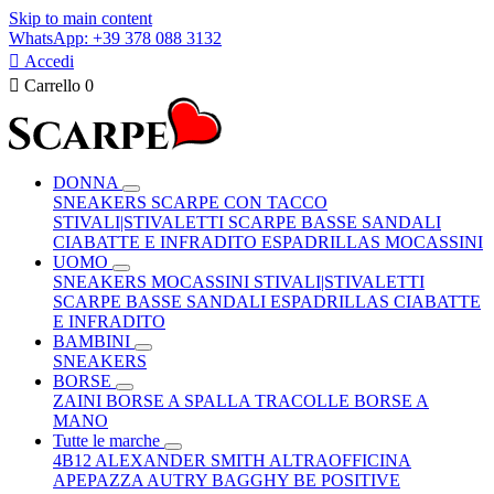
Skip to main content
WhatsApp: +39 378 088 3132

Accedi

Carrello
0
DONNA
SNEAKERS
SCARPE CON TACCO
STIVALI|STIVALETTI
SCARPE BASSE
SANDALI
CIABATTE E INFRADITO
ESPADRILLAS
MOCASSINI
UOMO
SNEAKERS
MOCASSINI
STIVALI|STIVALETTI
SCARPE BASSE
SANDALI
ESPADRILLAS
CIABATTE
E INFRADITO
BAMBINI
SNEAKERS
BORSE
ZAINI
BORSE A SPALLA
TRACOLLE
BORSE A
MANO
Tutte le marche
4B12
ALEXANDER SMITH
ALTRAOFFICINA
APEPAZZA
AUTRY
BAGGHY
BE POSITIVE