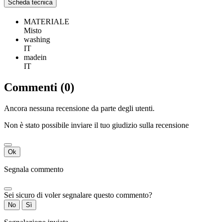
Scheda tecnica
MATERIALE
Misto
washing
IT
madein
IT
Commenti (0)
Ancora nessuna recensione da parte degli utenti.
Non è stato possibile inviare il tuo giudizio sulla recensione
Ok
Segnala commento
Sei sicuro di voler segnalare questo commento?
No
Sì