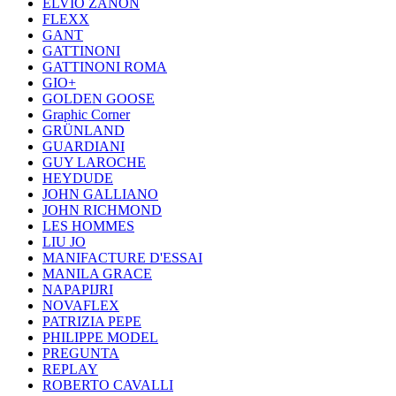
ELVIO ZANON
FLEXX
GANT
GATTINONI
GATTINONI ROMA
GIO+
GOLDEN GOOSE
Graphic Corner
GRÜNLAND
GUARDIANI
GUY LAROCHE
HEYDUDE
JOHN GALLIANO
JOHN RICHMOND
LES HOMMES
LIU JO
MANIFACTURE D'ESSAI
MANILA GRACE
NAPAPIJRI
NOVAFLEX
PATRIZIA PEPE
PHILIPPE MODEL
PREGUNTA
REPLAY
ROBERTO CAVALLI