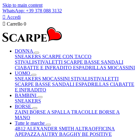
Skip to main content
WhatsApp: +39 378 088 3132

Accedi

Carrello
0
DONNA
SNEAKERS
SCARPE CON TACCO
STIVALI|STIVALETTI
SCARPE BASSE
SANDALI
CIABATTE E INFRADITO
ESPADRILLAS
MOCASSINI
UOMO
SNEAKERS
MOCASSINI
STIVALI|STIVALETTI
SCARPE BASSE
SANDALI
ESPADRILLAS
CIABATTE
E INFRADITO
BAMBINI
SNEAKERS
BORSE
ZAINI
BORSE A SPALLA
TRACOLLE
BORSE A
MANO
Tutte le marche
4B12
ALEXANDER SMITH
ALTRAOFFICINA
APEPAZZA
AUTRY
BAGGHY
BE POSITIVE