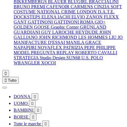
BIKKEMBERGS
BLAUER
BLUGIRL
BRACCIALINI
BRUNO PREMI
CAFENOIR
CARMENS
CINZIA SOFT
COSTUME NATIONAL
CRIME LONDON
D.A.T.E.
DOCKSTEPS
ELENA IACHI
ELVIO ZANON
FLEXX
GANT
GATTINONI
GATTINONI ROMA
GIO+
GOLDEN GOOSE
Graphic Corner
GRÜNLAND
GUARDIANI
GUY LAROCHE
HEYDUDE
JOHN
GALLIANO
JOHN RICHMOND
LES HOMMES
LIU JO
MANIFACTURE D'ESSAI
MANILA GRACE
NAPAPIJRI
NOVAFLEX
PATRIZIA PEPE
PHILIPPE
MODEL
PREGUNTA
REPLAY
ROBERTO CAVALLI
STRATEGIA
Studio Design
SUN68
U.S. POLO
WRANGLER
XOCOI


Tutto
DONNA

UOMO

BAMBINI

BORSE

Tutte le marche
