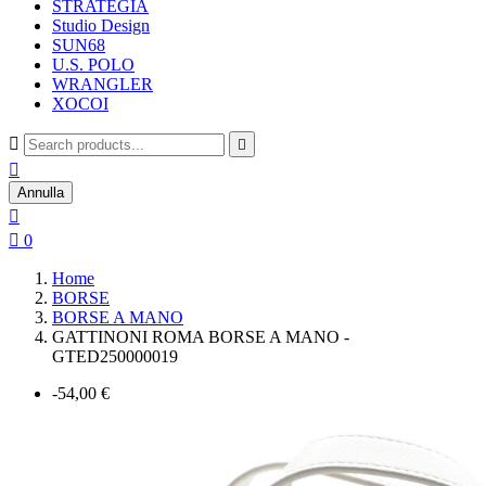
STRATEGIA
Studio Design
SUN68
U.S. POLO
WRANGLER
XOCOI



Annulla


0
Home
BORSE
BORSE A MANO
GATTINONI ROMA BORSE A MANO -
GTED250000019
-54,00 €