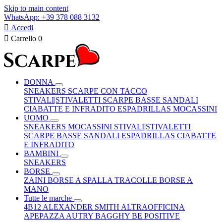
Skip to main content
WhatsApp: +39 378 088 3132

Accedi

Carrello
0
DONNA
SNEAKERS
SCARPE CON TACCO
STIVALI|STIVALETTI
SCARPE BASSE
SANDALI
CIABATTE E INFRADITO
ESPADRILLAS
MOCASSINI
UOMO
SNEAKERS
MOCASSINI
STIVALI|STIVALETTI
SCARPE BASSE
SANDALI
ESPADRILLAS
CIABATTE
E INFRADITO
BAMBINI
SNEAKERS
BORSE
ZAINI
BORSE A SPALLA
TRACOLLE
BORSE A
MANO
Tutte le marche
4B12
ALEXANDER SMITH
ALTRAOFFICINA
APEPAZZA
AUTRY
BAGGHY
BE POSITIVE