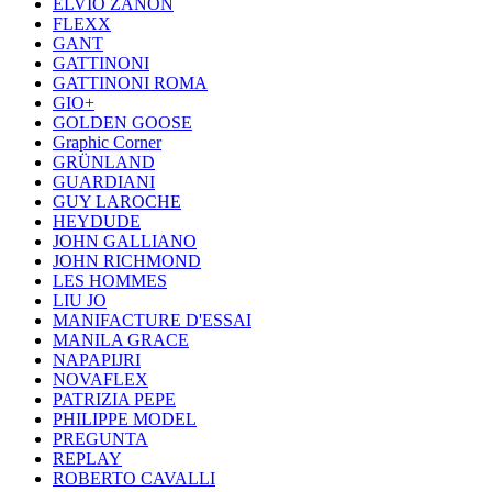
ELVIO ZANON
FLEXX
GANT
GATTINONI
GATTINONI ROMA
GIO+
GOLDEN GOOSE
Graphic Corner
GRÜNLAND
GUARDIANI
GUY LAROCHE
HEYDUDE
JOHN GALLIANO
JOHN RICHMOND
LES HOMMES
LIU JO
MANIFACTURE D'ESSAI
MANILA GRACE
NAPAPIJRI
NOVAFLEX
PATRIZIA PEPE
PHILIPPE MODEL
PREGUNTA
REPLAY
ROBERTO CAVALLI