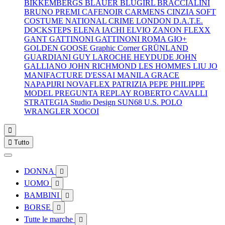
BIKKEMBERGS
BLAUER
BLUGIRL
BRACCIALINI
BRUNO PREMI
CAFENOIR
CARMENS
CINZIA SOFT
COSTUME NATIONAL
CRIME LONDON
D.A.T.E.
DOCKSTEPS
ELENA IACHI
ELVIO ZANON
FLEXX
GANT
GATTINONI
GATTINONI ROMA
GIO+
GOLDEN GOOSE
Graphic Corner
GRÜNLAND
GUARDIANI
GUY LAROCHE
HEYDUDE
JOHN
GALLIANO
JOHN RICHMOND
LES HOMMES
LIU JO
MANIFACTURE D'ESSAI
MANILA GRACE
NAPAPIJRI
NOVAFLEX
PATRIZIA PEPE
PHILIPPE
MODEL
PREGUNTA
REPLAY
ROBERTO CAVALLI
STRATEGIA
Studio Design
SUN68
U.S. POLO
WRANGLER
XOCOI


Tutto
DONNA

UOMO

BAMBINI

BORSE

Tutte le marche
