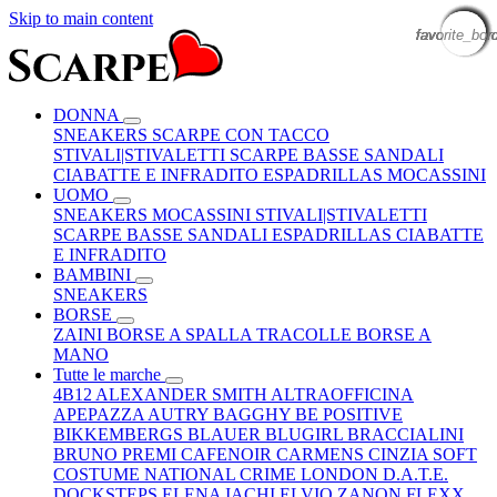
Skip to main content
favorite_bor
favorite_bor
favorite_bor
favorite_bor
favorite_bor
favorite_bor
favorite_bor
favorite_bor
favorite_bor
favorite_bor
DONNA
SNEAKERS
SCARPE CON TACCO
STIVALI|STIVALETTI
SCARPE BASSE
SANDALI
CIABATTE E INFRADITO
ESPADRILLAS
MOCASSINI
UOMO
SNEAKERS
MOCASSINI
STIVALI|STIVALETTI
SCARPE BASSE
SANDALI
ESPADRILLAS
CIABATTE
E INFRADITO
BAMBINI
SNEAKERS
BORSE
ZAINI
BORSE A SPALLA
TRACOLLE
BORSE A
MANO
Tutte le marche
4B12
ALEXANDER SMITH
ALTRAOFFICINA
APEPAZZA
AUTRY
BAGGHY
BE POSITIVE
BIKKEMBERGS
BLAUER
BLUGIRL
BRACCIALINI
BRUNO PREMI
CAFENOIR
CARMENS
CINZIA SOFT
COSTUME NATIONAL
CRIME LONDON
D.A.T.E.
DOCKSTEPS
ELENA IACHI
ELVIO ZANON
FLEXX