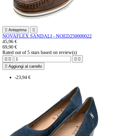

Anteprima

NOVAFLEX SANDALI - NOED250000022
45,96 €
69,90 €
Rated
out of 5 stars based on
review(s)





Aggiungi al carrello
-23,94 €