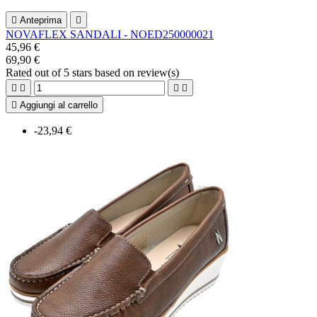

Anteprima

NOVAFLEX SANDALI - NOED250000021
45,96 €
69,90 €
Rated
out of 5 stars based on
review(s)





Aggiungi al carrello
-23,94 €