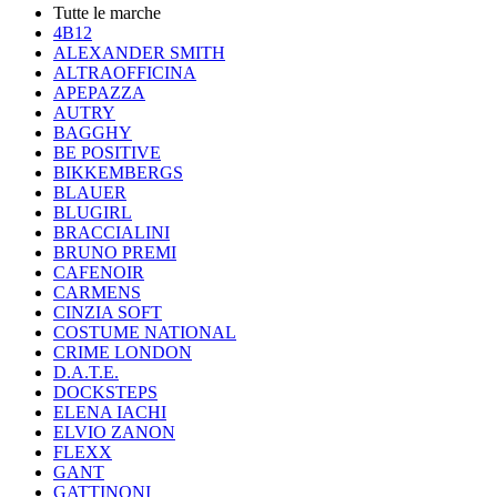
Tutte le marche
4B12
ALEXANDER SMITH
ALTRAOFFICINA
APEPAZZA
AUTRY
BAGGHY
BE POSITIVE
BIKKEMBERGS
BLAUER
BLUGIRL
BRACCIALINI
BRUNO PREMI
CAFENOIR
CARMENS
CINZIA SOFT
COSTUME NATIONAL
CRIME LONDON
D.A.T.E.
DOCKSTEPS
ELENA IACHI
ELVIO ZANON
FLEXX
GANT
GATTINONI