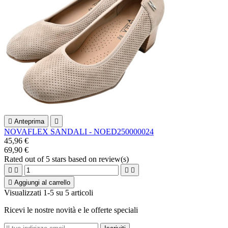

Anteprima

NOVAFLEX SANDALI - NOED250000024
45,96 €
69,90 €
Rated
out of 5 stars based on
review(s)





Aggiungi al carrello
Visualizzati 1-5 su 5 articoli
Ricevi le nostre novità e le offerte speciali