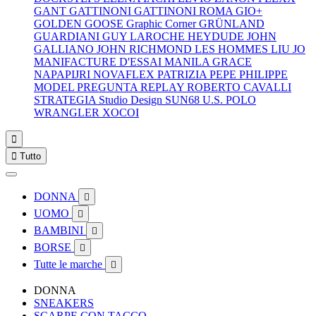
GANT
GATTINONI
GATTINONI ROMA
GIO+
GOLDEN GOOSE
Graphic Corner
GRÜNLAND
GUARDIANI
GUY LAROCHE
HEYDUDE
JOHN
GALLIANO
JOHN RICHMOND
LES HOMMES
LIU JO
MANIFACTURE D'ESSAI
MANILA GRACE
NAPAPIJRI
NOVAFLEX
PATRIZIA PEPE
PHILIPPE
MODEL
PREGUNTA
REPLAY
ROBERTO CAVALLI
STRATEGIA
Studio Design
SUN68
U.S. POLO
WRANGLER
XOCOI


Tutto
DONNA

UOMO

BAMBINI

BORSE

Tutte le marche

DONNA
SNEAKERS
SCARPE CON TACCO