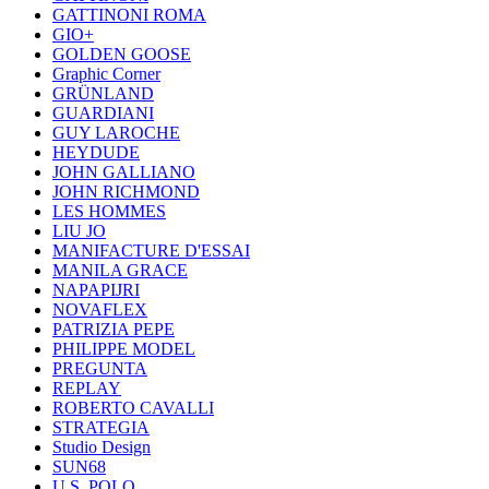
GATTINONI ROMA
GIO+
GOLDEN GOOSE
Graphic Corner
GRÜNLAND
GUARDIANI
GUY LAROCHE
HEYDUDE
JOHN GALLIANO
JOHN RICHMOND
LES HOMMES
LIU JO
MANIFACTURE D'ESSAI
MANILA GRACE
NAPAPIJRI
NOVAFLEX
PATRIZIA PEPE
PHILIPPE MODEL
PREGUNTA
REPLAY
ROBERTO CAVALLI
STRATEGIA
Studio Design
SUN68
U.S. POLO