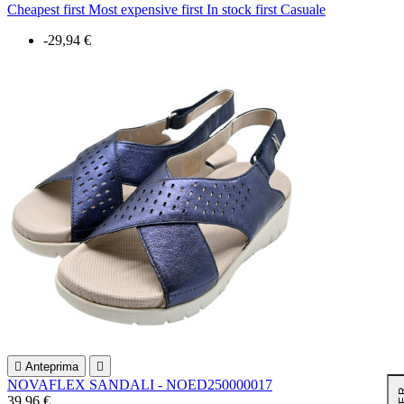
Cheapest first
Most expensive first
In stock first
Casuale
-29,94 €

Anteprima

NOVAFLEX SANDALI - NOED250000017
39,96 €