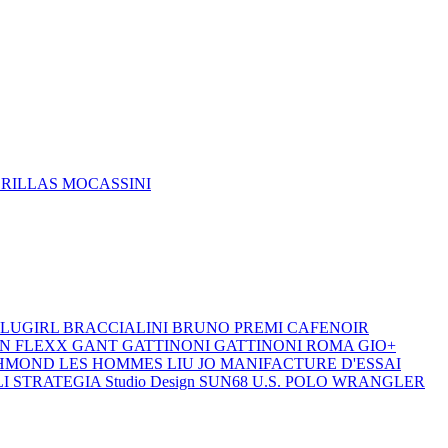
DRILLAS
MOCASSINI
LUGIRL
BRACCIALINI
BRUNO PREMI
CAFENOIR
ON
FLEXX
GANT
GATTINONI
GATTINONI ROMA
GIO+
CHMOND
LES HOMMES
LIU JO
MANIFACTURE D'ESSAI
LI
STRATEGIA
Studio Design
SUN68
U.S. POLO
WRANGLER