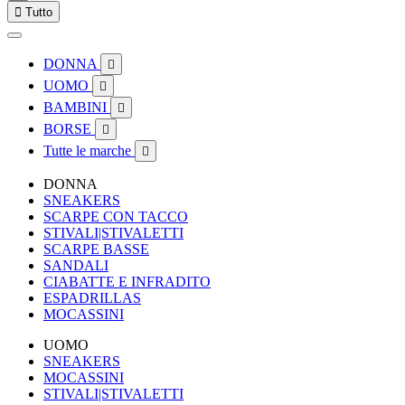

Tutto
DONNA

UOMO

BAMBINI

BORSE

Tutte le marche

DONNA
SNEAKERS
SCARPE CON TACCO
STIVALI|STIVALETTI
SCARPE BASSE
SANDALI
CIABATTE E INFRADITO
ESPADRILLAS
MOCASSINI
UOMO
SNEAKERS
MOCASSINI
STIVALI|STIVALETTI