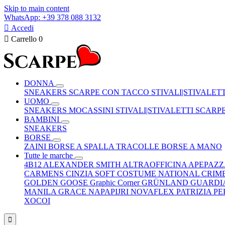
Skip to main content
WhatsApp: +39 378 088 3132

Accedi

Carrello
0
DONNA
SNEAKERS
SCARPE CON TACCO
STIVALI|STIVALET
UOMO
SNEAKERS
MOCASSINI
STIVALI|STIVALETTI
SCARP
BAMBINI
SNEAKERS
BORSE
ZAINI
BORSE A SPALLA
TRACOLLE
BORSE A MANO
Tutte le marche
4B12
ALEXANDER SMITH
ALTRAOFFICINA
APEPAZ
CARMENS
CINZIA SOFT
COSTUME NATIONAL
CRIM
GOLDEN GOOSE
Graphic Corner
GRÜNLAND
GUARDI
MANILA GRACE
NAPAPIJRI
NOVAFLEX
PATRIZIA P
XOCOI
