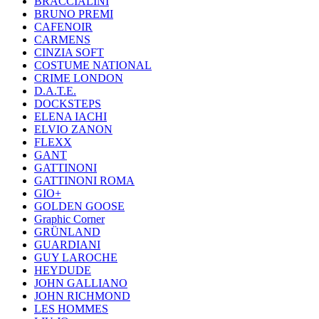
BRACCIALINI
BRUNO PREMI
CAFENOIR
CARMENS
CINZIA SOFT
COSTUME NATIONAL
CRIME LONDON
D.A.T.E.
DOCKSTEPS
ELENA IACHI
ELVIO ZANON
FLEXX
GANT
GATTINONI
GATTINONI ROMA
GIO+
GOLDEN GOOSE
Graphic Corner
GRÜNLAND
GUARDIANI
GUY LAROCHE
HEYDUDE
JOHN GALLIANO
JOHN RICHMOND
LES HOMMES