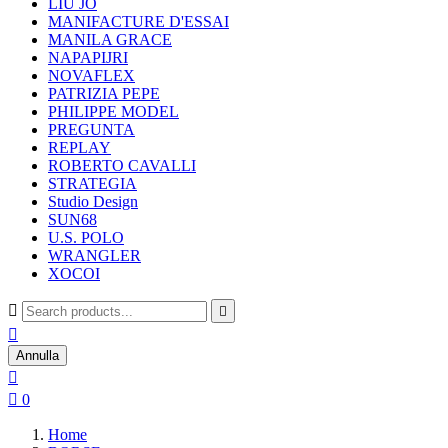
LIU JO
MANIFACTURE D'ESSAI
MANILA GRACE
NAPAPIJRI
NOVAFLEX
PATRIZIA PEPE
PHILIPPE MODEL
PREGUNTA
REPLAY
ROBERTO CAVALLI
STRATEGIA
Studio Design
SUN68
U.S. POLO
WRANGLER
XOCOI



Annulla


0
Home