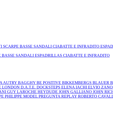
TI
SCARPE BASSE
SANDALI
CIABATTE E INFRADITO
ESPA
E BASSE
SANDALI
ESPADRILLAS
CIABATTE E INFRADITO
ZA
AUTRY
BAGGHY
BE POSITIVE
BIKKEMBERGS
BLAUER
B
E LONDON
D.A.T.E.
DOCKSTEPS
ELENA IACHI
ELVIO ZAN
ANI
GUY LAROCHE
HEYDUDE
JOHN GALLIANO
JOHN RI
EPE
PHILIPPE MODEL
PREGUNTA
REPLAY
ROBERTO CAVAL