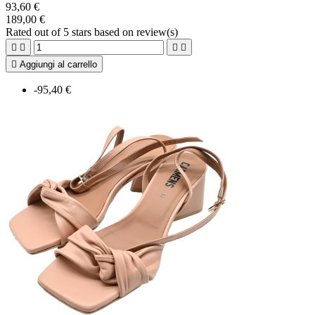
93,60 €
189,00 €
Rated
out of 5 stars based on
review(s)





Aggiungi al carrello
-95,40 €