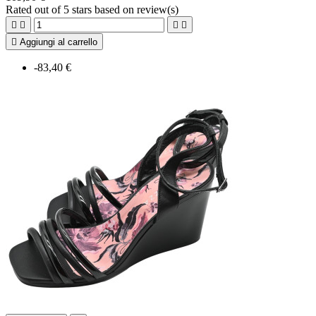
Rated
out of 5 stars based on
review(s)





Aggiungi al carrello
-83,40 €