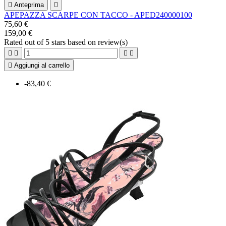

Anteprima

APEPAZZA SCARPE CON TACCO - APED240000100
75,60 €
159,00 €
Rated
out of 5 stars based on
review(s)





Aggiungi al carrello
-83,40 €