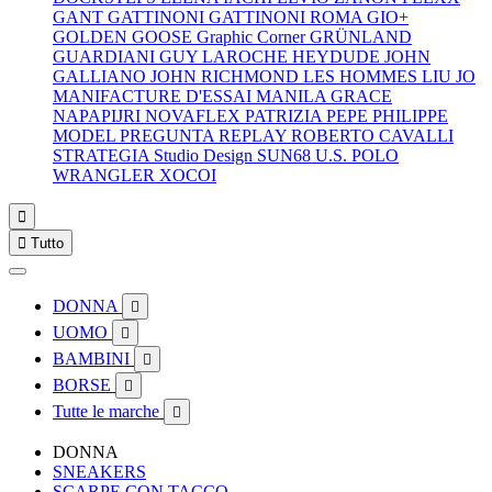
GANT
GATTINONI
GATTINONI ROMA
GIO+
GOLDEN GOOSE
Graphic Corner
GRÜNLAND
GUARDIANI
GUY LAROCHE
HEYDUDE
JOHN
GALLIANO
JOHN RICHMOND
LES HOMMES
LIU JO
MANIFACTURE D'ESSAI
MANILA GRACE
NAPAPIJRI
NOVAFLEX
PATRIZIA PEPE
PHILIPPE
MODEL
PREGUNTA
REPLAY
ROBERTO CAVALLI
STRATEGIA
Studio Design
SUN68
U.S. POLO
WRANGLER
XOCOI


Tutto
DONNA

UOMO

BAMBINI

BORSE

Tutte le marche

DONNA
SNEAKERS
SCARPE CON TACCO