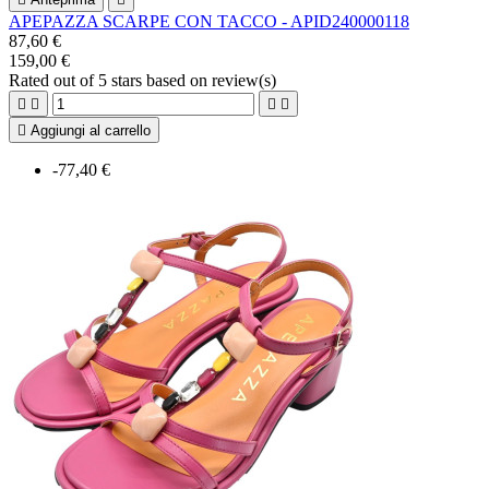
APEPAZZA SCARPE CON TACCO - APID240000118
87,60 €
159,00 €
Rated
out of 5 stars based on
review(s)





Aggiungi al carrello
-77,40 €