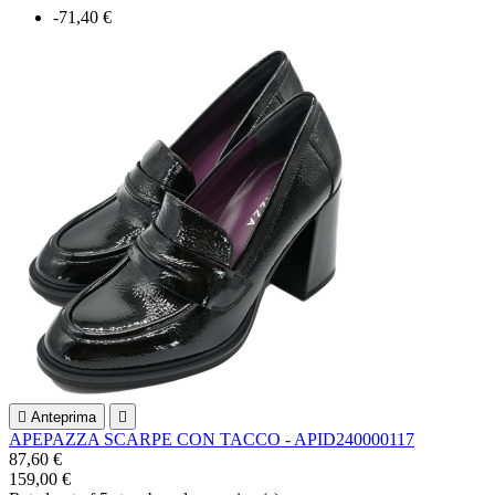
-71,40 €

Anteprima

APEPAZZA SCARPE CON TACCO - APID240000117
87,60 €
159,00 €