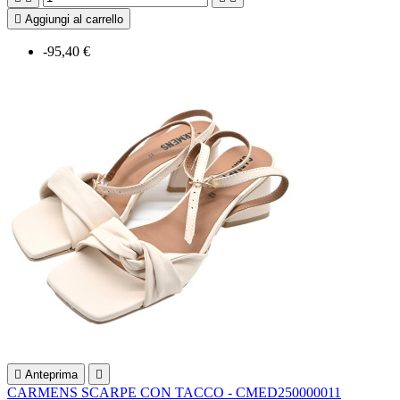

Aggiungi al carrello
-95,40 €

Anteprima

CARMENS SCARPE CON TACCO - CMED250000011