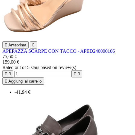

Anteprima

APEPAZZA SCARPE CON TACCO - APED240000106
75,60 €
159,00 €
Rated
out of 5 stars based on
review(s)





Aggiungi al carrello
-41,94 €