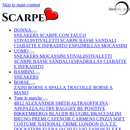
Skip to main content
favorite_bor
favorite_bor
favorite_bor
favorite_bor
favorite_bor
favorite_bor
favorite_bor
favorite_bor
favorite_bor
favorite_bor
favorite_bor
favorite_bor
favorite_bor
favorite_bor
favorite_bor
favorite_bor
favorite_bor
favorite_bor
favorite_bor
favorite_bor
favorite_bor
favorite_bor
favorite_bor
favorite_bor
favorite_bor
favorite_bor
favorite_bor
favorite_bor
favorite_bor
favorite_bor
favorite_bor
favorite_bor
favorite_bor
favorite_bor
favorite_bor
favorite_bor
favorite_bor
favorite_bor
favorite_bor
favorite_bor
favorite_bor
favorite_bor
favorite_bor
favorite_bor
favorite_bor
favorite_bor
favorite_bor
favorite_bor
DONNA
SNEAKERS
SCARPE CON TACCO
STIVALI|STIVALETTI
SCARPE BASSE
SANDALI
CIABATTE E INFRADITO
ESPADRILLAS
MOCASSINI
UOMO
SNEAKERS
MOCASSINI
STIVALI|STIVALETTI
SCARPE BASSE
SANDALI
ESPADRILLAS
CIABATTE
E INFRADITO
BAMBINI
SNEAKERS
BORSE
ZAINI
BORSE A SPALLA
TRACOLLE
BORSE A
MANO
Tutte le marche
4B12
ALEXANDER SMITH
ALTRAOFFICINA
APEPAZZA
AUTRY
BAGGHY
BE POSITIVE
BIKKEMBERGS
BLAUER
BLUGIRL
BRACCIALINI
BRUNO PREMI
CAFENOIR
CARMENS
CINZIA SOFT
COSTUME NATIONAL
CRIME LONDON
D.A.T.E.
DOCKSTEPS
ELENA IACHI
ELVIO ZANON
FLEXX