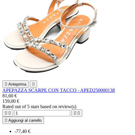

Anteprima

APEPAZZA SCARPE CON TACCO - APED250000138
81,60 €
159,00 €
Rated
out of 5 stars based on
review(s)





Aggiungi al carrello
-77,40 €