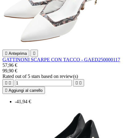

Anteprima

GATTINONI SCARPE CON TACCO - GAED250000117
57,96 €
99,90 €
Rated
out of 5 stars based on
review(s)





Aggiungi al carrello
-41,94 €