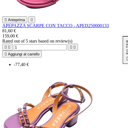

Anteprima

APEPAZZA SCARPE CON TACCO - APED250000133
81,60 €
159,00 €
Rated
out of 5 stars based on
review(s)





Aggiungi al carrello
-77,40 €