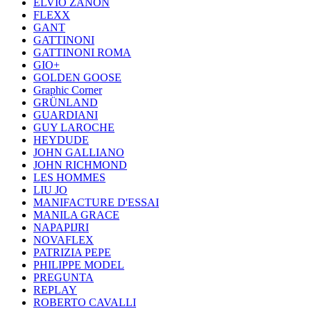
ELVIO ZANON
FLEXX
GANT
GATTINONI
GATTINONI ROMA
GIO+
GOLDEN GOOSE
Graphic Corner
GRÜNLAND
GUARDIANI
GUY LAROCHE
HEYDUDE
JOHN GALLIANO
JOHN RICHMOND
LES HOMMES
LIU JO
MANIFACTURE D'ESSAI
MANILA GRACE
NAPAPIJRI
NOVAFLEX
PATRIZIA PEPE
PHILIPPE MODEL
PREGUNTA
REPLAY
ROBERTO CAVALLI