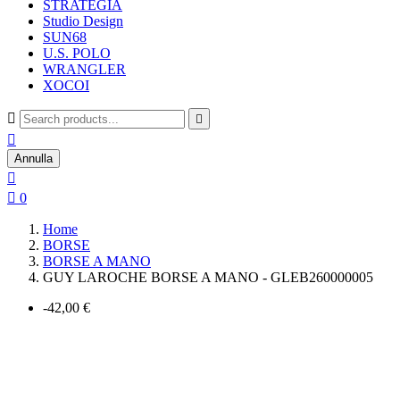
STRATEGIA
Studio Design
SUN68
U.S. POLO
WRANGLER
XOCOI



Annulla


0
Home
BORSE
BORSE A MANO
GUY LAROCHE BORSE A MANO - GLEB260000005
-42,00 €