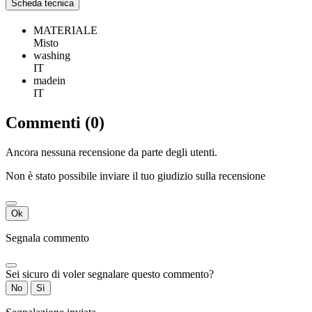
Scheda tecnica
MATERIALE
Misto
washing
IT
madein
IT
Commenti (0)
Ancora nessuna recensione da parte degli utenti.
Non è stato possibile inviare il tuo giudizio sulla recensione
Ok
Segnala commento
Sei sicuro di voler segnalare questo commento?
No
Sì