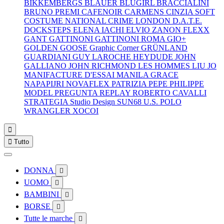
BIKKEMBERGS
BLAUER
BLUGIRL
BRACCIALINI
BRUNO PREMI
CAFENOIR
CARMENS
CINZIA SOFT
COSTUME NATIONAL
CRIME LONDON
D.A.T.E.
DOCKSTEPS
ELENA IACHI
ELVIO ZANON
FLEXX
GANT
GATTINONI
GATTINONI ROMA
GIO+
GOLDEN GOOSE
Graphic Corner
GRÜNLAND
GUARDIANI
GUY LAROCHE
HEYDUDE
JOHN
GALLIANO
JOHN RICHMOND
LES HOMMES
LIU JO
MANIFACTURE D'ESSAI
MANILA GRACE
NAPAPIJRI
NOVAFLEX
PATRIZIA PEPE
PHILIPPE
MODEL
PREGUNTA
REPLAY
ROBERTO CAVALLI
STRATEGIA
Studio Design
SUN68
U.S. POLO
WRANGLER
XOCOI


Tutto
DONNA

UOMO

BAMBINI

BORSE

Tutte le marche
