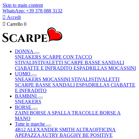
Skip to main content
WhatsApp: +39 378 088 3132

Accedi

Carrello
0
DONNA
SNEAKERS
SCARPE CON TACCO
STIVALI|STIVALETTI
SCARPE BASSE
SANDALI
CIABATTE E INFRADITO
ESPADRILLAS
MOCASSINI
UOMO
SNEAKERS
MOCASSINI
STIVALI|STIVALETTI
SCARPE BASSE
SANDALI
ESPADRILLAS
CIABATTE
E INFRADITO
BAMBINI
SNEAKERS
BORSE
ZAINI
BORSE A SPALLA
TRACOLLE
BORSE A
MANO
Tutte le marche
4B12
ALEXANDER SMITH
ALTRAOFFICINA
APEPAZZA
AUTRY
BAGGHY
BE POSITIVE