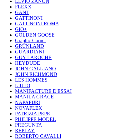
ELVIO ZANON
FLEXX
GANT
GATTINONI
GATTINONI ROMA
GIO+
GOLDEN GOOSE
Graphic Corner
GRÜNLAND
GUARDIANI
GUY LAROCHE
HEYDUDE
JOHN GALLIANO
JOHN RICHMOND
LES HOMMES
LIU JO
MANIFACTURE D'ESSAI
MANILA GRACE
NAPAPIJRI
NOVAFLEX
PATRIZIA PEPE
PHILIPPE MODEL
PREGUNTA
REPLAY
ROBERTO CAVALLI