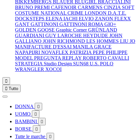
BIKKEMBERGS
BLAUER
BLUGIRL
BRACCIALINI
BRUNO PREMI
CAFENOIR
CARMENS
CINZIA SOFT
COSTUME NATIONAL
CRIME LONDON
D.A.T.E.
DOCKSTEPS
ELENA IACHI
ELVIO ZANON
FLEXX
GANT
GATTINONI
GATTINONI ROMA
GIO+
GOLDEN GOOSE
Graphic Corner
GRÜNLAND
GUARDIANI
GUY LAROCHE
HEYDUDE
JOHN
GALLIANO
JOHN RICHMOND
LES HOMMES
LIU JO
MANIFACTURE D'ESSAI
MANILA GRACE
NAPAPIJRI
NOVAFLEX
PATRIZIA PEPE
PHILIPPE
MODEL
PREGUNTA
REPLAY
ROBERTO CAVALLI
STRATEGIA
Studio Design
SUN68
U.S. POLO
WRANGLER
XOCOI


Tutto
DONNA

UOMO

BAMBINI

BORSE

Tutte le marche
