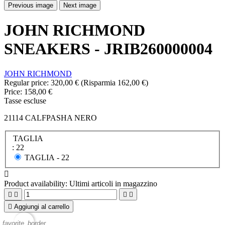
Previous image
Next image
JOHN RICHMOND
SNEAKERS - JRIB260000004
JOHN RICHMOND
Regular price:
320,00 €
(Risparmia 162,00 €)
Price:
158,00 €
Tasse escluse
21114 CALFPASHA NERO
TAGLIA
: 22
TAGLIA -
22

Product availability:
Ultimi articoli in magazzino





Aggiungi al carrello
favorite_border