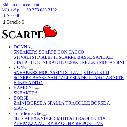
Skip to main content
WhatsApp: +39 378 088 3132

Accedi

Carrello
0
DONNA
SNEAKERS
SCARPE CON TACCO
STIVALI|STIVALETTI
SCARPE BASSE
SANDALI
CIABATTE E INFRADITO
ESPADRILLAS
MOCASSINI
UOMO
SNEAKERS
MOCASSINI
STIVALI|STIVALETTI
SCARPE BASSE
SANDALI
ESPADRILLAS
CIABATTE
E INFRADITO
BAMBINI
SNEAKERS
BORSE
ZAINI
BORSE A SPALLA
TRACOLLE
BORSE A
MANO
Tutte le marche
4B12
ALEXANDER SMITH
ALTRAOFFICINA
APEPAZZA
AUTRY
BAGGHY
BE POSITIVE