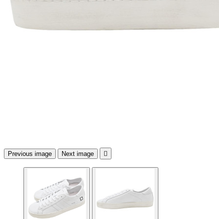
Previous image
Next image
