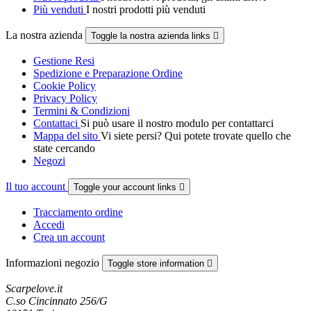
Più venduti
I nostri prodotti più venduti
La nostra azienda
Toggle la nostra azienda links

Gestione Resi
Spedizione e Preparazione Ordine
Cookie Policy
Privacy Policy
Termini & Condizioni
Contattaci
Si può usare il nostro modulo per contattarci
Mappa del sito
Vi siete persi? Qui potete trovate quello che
state cercando
Negozi
Il tuo account
Toggle your account links

Tracciamento ordine
Accedi
Crea un account
Informazioni negozio
Toggle store information

Scarpelove.it
C.so Cincinnato 256/G