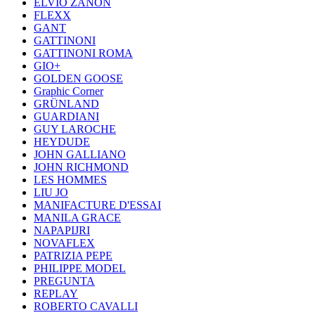
ELVIO ZANON
FLEXX
GANT
GATTINONI
GATTINONI ROMA
GIO+
GOLDEN GOOSE
Graphic Corner
GRÜNLAND
GUARDIANI
GUY LAROCHE
HEYDUDE
JOHN GALLIANO
JOHN RICHMOND
LES HOMMES
LIU JO
MANIFACTURE D'ESSAI
MANILA GRACE
NAPAPIJRI
NOVAFLEX
PATRIZIA PEPE
PHILIPPE MODEL
PREGUNTA
REPLAY
ROBERTO CAVALLI