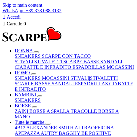
Skip to main content
WhatsApp: +39 378 088 3132

Accedi

Carrello
0
DONNA
SNEAKERS
SCARPE CON TACCO
STIVALI|STIVALETTI
SCARPE BASSE
SANDALI
CIABATTE E INFRADITO
ESPADRILLAS
MOCASSINI
UOMO
SNEAKERS
MOCASSINI
STIVALI|STIVALETTI
SCARPE BASSE
SANDALI
ESPADRILLAS
CIABATTE
E INFRADITO
BAMBINI
SNEAKERS
BORSE
ZAINI
BORSE A SPALLA
TRACOLLE
BORSE A
MANO
Tutte le marche
4B12
ALEXANDER SMITH
ALTRAOFFICINA
APEPAZZA
AUTRY
BAGGHY
BE POSITIVE