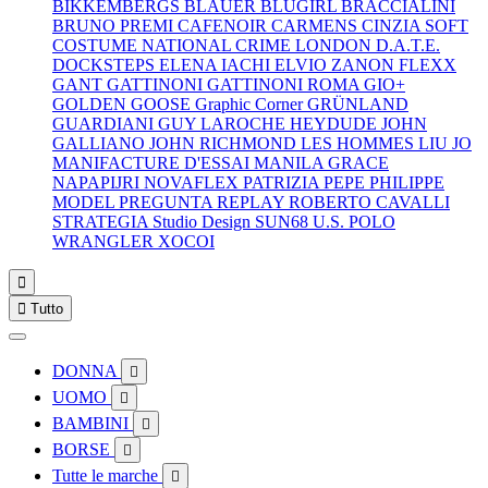
BIKKEMBERGS
BLAUER
BLUGIRL
BRACCIALINI
BRUNO PREMI
CAFENOIR
CARMENS
CINZIA SOFT
COSTUME NATIONAL
CRIME LONDON
D.A.T.E.
DOCKSTEPS
ELENA IACHI
ELVIO ZANON
FLEXX
GANT
GATTINONI
GATTINONI ROMA
GIO+
GOLDEN GOOSE
Graphic Corner
GRÜNLAND
GUARDIANI
GUY LAROCHE
HEYDUDE
JOHN
GALLIANO
JOHN RICHMOND
LES HOMMES
LIU JO
MANIFACTURE D'ESSAI
MANILA GRACE
NAPAPIJRI
NOVAFLEX
PATRIZIA PEPE
PHILIPPE
MODEL
PREGUNTA
REPLAY
ROBERTO CAVALLI
STRATEGIA
Studio Design
SUN68
U.S. POLO
WRANGLER
XOCOI


Tutto
DONNA

UOMO

BAMBINI

BORSE

Tutte le marche
