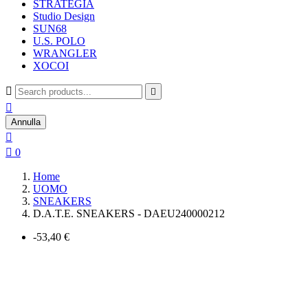
STRATEGIA
Studio Design
SUN68
U.S. POLO
WRANGLER
XOCOI



Annulla


0
Home
UOMO
SNEAKERS
D.A.T.E. SNEAKERS - DAEU240000212
-53,40 €