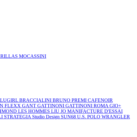
DRILLAS
MOCASSINI
LUGIRL
BRACCIALINI
BRUNO PREMI
CAFENOIR
ON
FLEXX
GANT
GATTINONI
GATTINONI ROMA
GIO+
CHMOND
LES HOMMES
LIU JO
MANIFACTURE D'ESSAI
LI
STRATEGIA
Studio Design
SUN68
U.S. POLO
WRANGLER