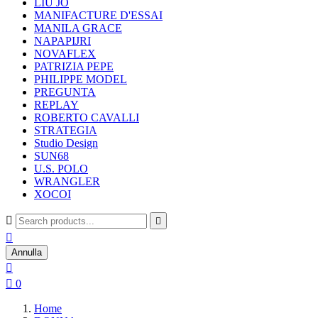
LIU JO
MANIFACTURE D'ESSAI
MANILA GRACE
NAPAPIJRI
NOVAFLEX
PATRIZIA PEPE
PHILIPPE MODEL
PREGUNTA
REPLAY
ROBERTO CAVALLI
STRATEGIA
Studio Design
SUN68
U.S. POLO
WRANGLER
XOCOI



Annulla


0
Home