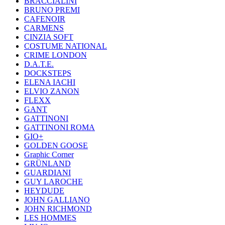
BRACCIALINI
BRUNO PREMI
CAFENOIR
CARMENS
CINZIA SOFT
COSTUME NATIONAL
CRIME LONDON
D.A.T.E.
DOCKSTEPS
ELENA IACHI
ELVIO ZANON
FLEXX
GANT
GATTINONI
GATTINONI ROMA
GIO+
GOLDEN GOOSE
Graphic Corner
GRÜNLAND
GUARDIANI
GUY LAROCHE
HEYDUDE
JOHN GALLIANO
JOHN RICHMOND
LES HOMMES