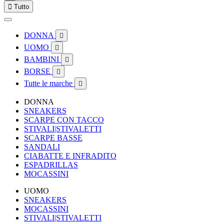

Tutto
DONNA

UOMO

BAMBINI

BORSE

Tutte le marche

DONNA
SNEAKERS
SCARPE CON TACCO
STIVALI|STIVALETTI
SCARPE BASSE
SANDALI
CIABATTE E INFRADITO
ESPADRILLAS
MOCASSINI
UOMO
SNEAKERS
MOCASSINI
STIVALI|STIVALETTI