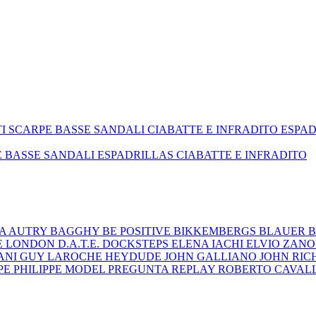
TI
SCARPE BASSE
SANDALI
CIABATTE E INFRADITO
ESPA
E BASSE
SANDALI
ESPADRILLAS
CIABATTE E INFRADITO
ZA
AUTRY
BAGGHY
BE POSITIVE
BIKKEMBERGS
BLAUER
B
E LONDON
D.A.T.E.
DOCKSTEPS
ELENA IACHI
ELVIO ZAN
ANI
GUY LAROCHE
HEYDUDE
JOHN GALLIANO
JOHN RI
EPE
PHILIPPE MODEL
PREGUNTA
REPLAY
ROBERTO CAVAL