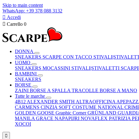
Skip to main content
WhatsApp: +39 378 088 3132

Accedi

Carrello
0
DONNA
SNEAKERS
SCARPE CON TACCO
STIVALI|STIVALET
UOMO
SNEAKERS
MOCASSINI
STIVALI|STIVALETTI
SCARP
BAMBINI
SNEAKERS
BORSE
ZAINI
BORSE A SPALLA
TRACOLLE
BORSE A MANO
Tutte le marche
4B12
ALEXANDER SMITH
ALTRAOFFICINA
APEPAZ
CARMENS
CINZIA SOFT
COSTUME NATIONAL
CRIM
GOLDEN GOOSE
Graphic Corner
GRÜNLAND
GUARDI
MANILA GRACE
NAPAPIJRI
NOVAFLEX
PATRIZIA P
XOCOI
