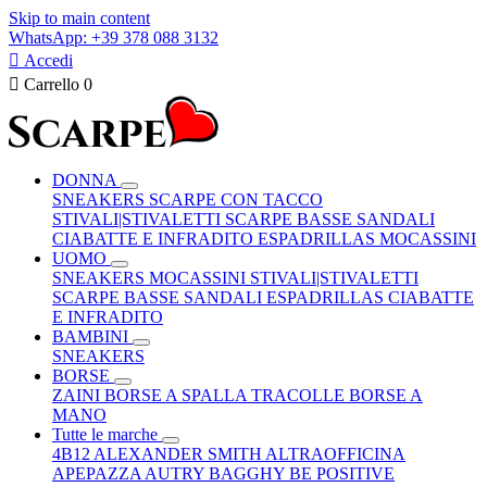
Skip to main content
WhatsApp: +39 378 088 3132

Accedi

Carrello
0
DONNA
SNEAKERS
SCARPE CON TACCO
STIVALI|STIVALETTI
SCARPE BASSE
SANDALI
CIABATTE E INFRADITO
ESPADRILLAS
MOCASSINI
UOMO
SNEAKERS
MOCASSINI
STIVALI|STIVALETTI
SCARPE BASSE
SANDALI
ESPADRILLAS
CIABATTE
E INFRADITO
BAMBINI
SNEAKERS
BORSE
ZAINI
BORSE A SPALLA
TRACOLLE
BORSE A
MANO
Tutte le marche
4B12
ALEXANDER SMITH
ALTRAOFFICINA
APEPAZZA
AUTRY
BAGGHY
BE POSITIVE