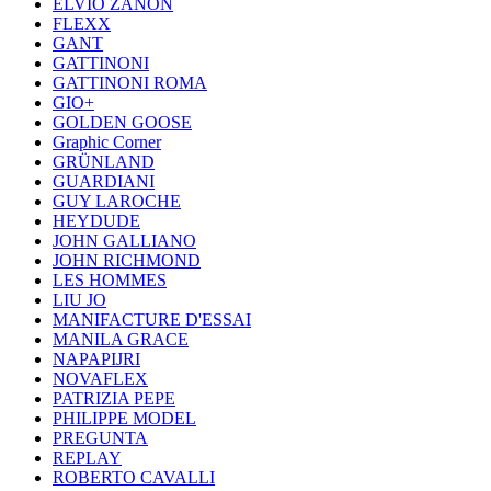
ELVIO ZANON
FLEXX
GANT
GATTINONI
GATTINONI ROMA
GIO+
GOLDEN GOOSE
Graphic Corner
GRÜNLAND
GUARDIANI
GUY LAROCHE
HEYDUDE
JOHN GALLIANO
JOHN RICHMOND
LES HOMMES
LIU JO
MANIFACTURE D'ESSAI
MANILA GRACE
NAPAPIJRI
NOVAFLEX
PATRIZIA PEPE
PHILIPPE MODEL
PREGUNTA
REPLAY
ROBERTO CAVALLI