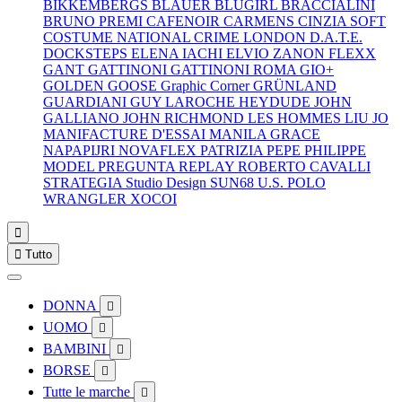
BIKKEMBERGS
BLAUER
BLUGIRL
BRACCIALINI
BRUNO PREMI
CAFENOIR
CARMENS
CINZIA SOFT
COSTUME NATIONAL
CRIME LONDON
D.A.T.E.
DOCKSTEPS
ELENA IACHI
ELVIO ZANON
FLEXX
GANT
GATTINONI
GATTINONI ROMA
GIO+
GOLDEN GOOSE
Graphic Corner
GRÜNLAND
GUARDIANI
GUY LAROCHE
HEYDUDE
JOHN
GALLIANO
JOHN RICHMOND
LES HOMMES
LIU JO
MANIFACTURE D'ESSAI
MANILA GRACE
NAPAPIJRI
NOVAFLEX
PATRIZIA PEPE
PHILIPPE
MODEL
PREGUNTA
REPLAY
ROBERTO CAVALLI
STRATEGIA
Studio Design
SUN68
U.S. POLO
WRANGLER
XOCOI


Tutto
DONNA

UOMO

BAMBINI

BORSE

Tutte le marche
