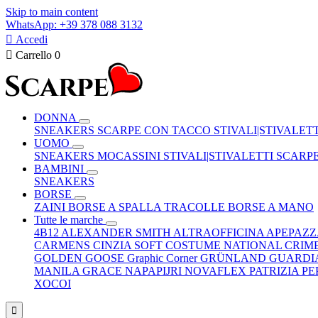
Skip to main content
WhatsApp: +39 378 088 3132

Accedi

Carrello
0
DONNA
SNEAKERS
SCARPE CON TACCO
STIVALI|STIVALET
UOMO
SNEAKERS
MOCASSINI
STIVALI|STIVALETTI
SCARP
BAMBINI
SNEAKERS
BORSE
ZAINI
BORSE A SPALLA
TRACOLLE
BORSE A MANO
Tutte le marche
4B12
ALEXANDER SMITH
ALTRAOFFICINA
APEPAZ
CARMENS
CINZIA SOFT
COSTUME NATIONAL
CRIM
GOLDEN GOOSE
Graphic Corner
GRÜNLAND
GUARDI
MANILA GRACE
NAPAPIJRI
NOVAFLEX
PATRIZIA P
XOCOI
