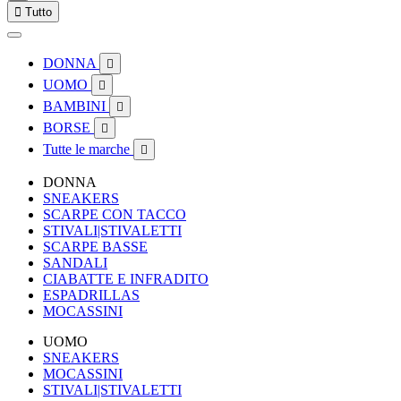

Tutto
DONNA

UOMO

BAMBINI

BORSE

Tutte le marche

DONNA
SNEAKERS
SCARPE CON TACCO
STIVALI|STIVALETTI
SCARPE BASSE
SANDALI
CIABATTE E INFRADITO
ESPADRILLAS
MOCASSINI
UOMO
SNEAKERS
MOCASSINI
STIVALI|STIVALETTI