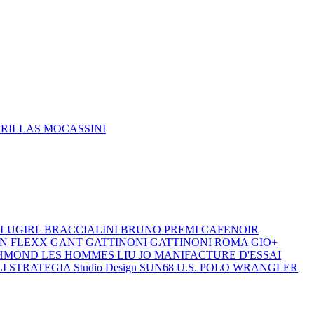
DRILLAS
MOCASSINI
LUGIRL
BRACCIALINI
BRUNO PREMI
CAFENOIR
ON
FLEXX
GANT
GATTINONI
GATTINONI ROMA
GIO+
CHMOND
LES HOMMES
LIU JO
MANIFACTURE D'ESSAI
LI
STRATEGIA
Studio Design
SUN68
U.S. POLO
WRANGLER