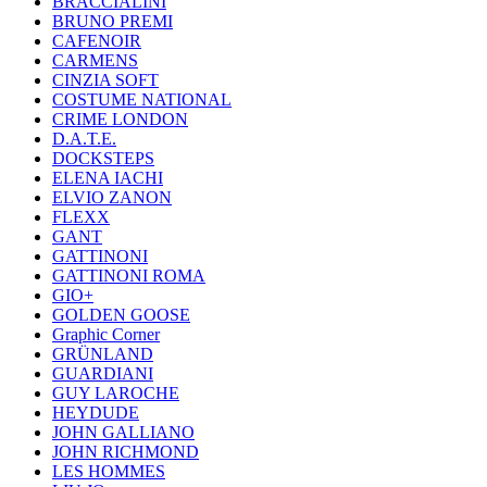
BRACCIALINI
BRUNO PREMI
CAFENOIR
CARMENS
CINZIA SOFT
COSTUME NATIONAL
CRIME LONDON
D.A.T.E.
DOCKSTEPS
ELENA IACHI
ELVIO ZANON
FLEXX
GANT
GATTINONI
GATTINONI ROMA
GIO+
GOLDEN GOOSE
Graphic Corner
GRÜNLAND
GUARDIANI
GUY LAROCHE
HEYDUDE
JOHN GALLIANO
JOHN RICHMOND
LES HOMMES