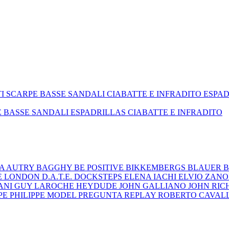
TI
SCARPE BASSE
SANDALI
CIABATTE E INFRADITO
ESPA
E BASSE
SANDALI
ESPADRILLAS
CIABATTE E INFRADITO
ZA
AUTRY
BAGGHY
BE POSITIVE
BIKKEMBERGS
BLAUER
B
E LONDON
D.A.T.E.
DOCKSTEPS
ELENA IACHI
ELVIO ZAN
ANI
GUY LAROCHE
HEYDUDE
JOHN GALLIANO
JOHN RI
EPE
PHILIPPE MODEL
PREGUNTA
REPLAY
ROBERTO CAVAL