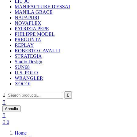
LIU JO
MANIFACTURE D'ESSAI
MANILA GRACE
NAPAPIJRI
NOVAFLEX
PATRIZIA PEPE
PHILIPPE MODEL
PREGUNTA
REPLAY
ROBERTO CAVALLI
STRATEGIA
Studio Design
SUN68
U.S. POLO
WRANGLER
XOCOI



Annulla


0
Home