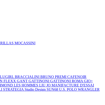
DRILLAS
MOCASSINI
LUGIRL
BRACCIALINI
BRUNO PREMI
CAFENOIR
ON
FLEXX
GANT
GATTINONI
GATTINONI ROMA
GIO+
CHMOND
LES HOMMES
LIU JO
MANIFACTURE D'ESSAI
LI
STRATEGIA
Studio Design
SUN68
U.S. POLO
WRANGLER