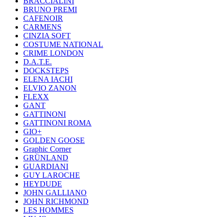
BRACCIALINI
BRUNO PREMI
CAFENOIR
CARMENS
CINZIA SOFT
COSTUME NATIONAL
CRIME LONDON
D.A.T.E.
DOCKSTEPS
ELENA IACHI
ELVIO ZANON
FLEXX
GANT
GATTINONI
GATTINONI ROMA
GIO+
GOLDEN GOOSE
Graphic Corner
GRÜNLAND
GUARDIANI
GUY LAROCHE
HEYDUDE
JOHN GALLIANO
JOHN RICHMOND
LES HOMMES