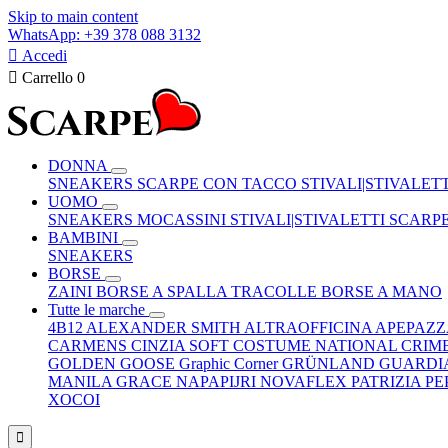
Skip to main content
WhatsApp: +39 378 088 3132

Accedi

Carrello
0
DONNA
SNEAKERS
SCARPE CON TACCO
STIVALI|STIVALET
UOMO
SNEAKERS
MOCASSINI
STIVALI|STIVALETTI
SCARP
BAMBINI
SNEAKERS
BORSE
ZAINI
BORSE A SPALLA
TRACOLLE
BORSE A MANO
Tutte le marche
4B12
ALEXANDER SMITH
ALTRAOFFICINA
APEPAZ
CARMENS
CINZIA SOFT
COSTUME NATIONAL
CRIM
GOLDEN GOOSE
Graphic Corner
GRÜNLAND
GUARDI
MANILA GRACE
NAPAPIJRI
NOVAFLEX
PATRIZIA P
XOCOI
