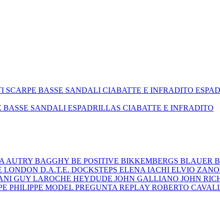
TI
SCARPE BASSE
SANDALI
CIABATTE E INFRADITO
ESPA
E BASSE
SANDALI
ESPADRILLAS
CIABATTE E INFRADITO
ZA
AUTRY
BAGGHY
BE POSITIVE
BIKKEMBERGS
BLAUER
B
E LONDON
D.A.T.E.
DOCKSTEPS
ELENA IACHI
ELVIO ZAN
ANI
GUY LAROCHE
HEYDUDE
JOHN GALLIANO
JOHN RI
EPE
PHILIPPE MODEL
PREGUNTA
REPLAY
ROBERTO CAVAL