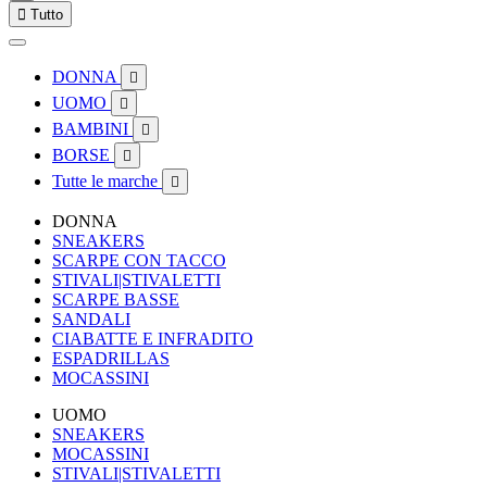

Tutto
DONNA

UOMO

BAMBINI

BORSE

Tutte le marche

DONNA
SNEAKERS
SCARPE CON TACCO
STIVALI|STIVALETTI
SCARPE BASSE
SANDALI
CIABATTE E INFRADITO
ESPADRILLAS
MOCASSINI
UOMO
SNEAKERS
MOCASSINI
STIVALI|STIVALETTI