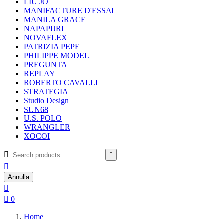
LIU JO
MANIFACTURE D'ESSAI
MANILA GRACE
NAPAPIJRI
NOVAFLEX
PATRIZIA PEPE
PHILIPPE MODEL
PREGUNTA
REPLAY
ROBERTO CAVALLI
STRATEGIA
Studio Design
SUN68
U.S. POLO
WRANGLER
XOCOI



Annulla


0
Home