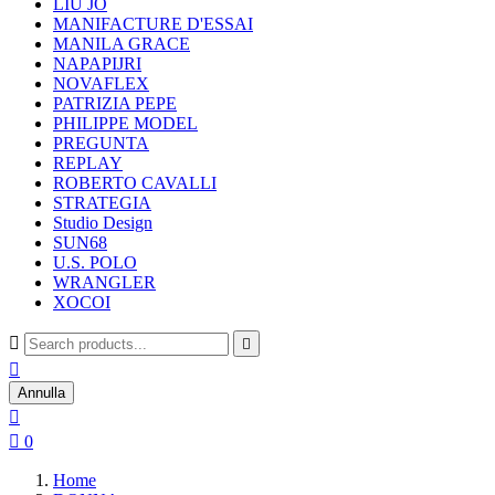
LIU JO
MANIFACTURE D'ESSAI
MANILA GRACE
NAPAPIJRI
NOVAFLEX
PATRIZIA PEPE
PHILIPPE MODEL
PREGUNTA
REPLAY
ROBERTO CAVALLI
STRATEGIA
Studio Design
SUN68
U.S. POLO
WRANGLER
XOCOI



Annulla


0
Home