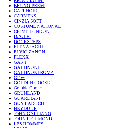
BRACCIALINI
BRUNO PREMI
CAFENOIR
CARMENS
CINZIA SOFT
COSTUME NATIONAL
CRIME LONDON
D.A.T.E.
DOCKSTEPS
ELENA IACHI
ELVIO ZANON
FLEXX
GANT
GATTINONI
GATTINONI ROMA
GIO+
GOLDEN GOOSE
Graphic Corner
GRÜNLAND
GUARDIANI
GUY LAROCHE
HEYDUDE
JOHN GALLIANO
JOHN RICHMOND
LES HOMMES