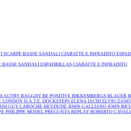
TI
SCARPE BASSE
SANDALI
CIABATTE E INFRADITO
ESPA
E BASSE
SANDALI
ESPADRILLAS
CIABATTE E INFRADITO
ZA
AUTRY
BAGGHY
BE POSITIVE
BIKKEMBERGS
BLAUER
B
E LONDON
D.A.T.E.
DOCKSTEPS
ELENA IACHI
ELVIO ZAN
ANI
GUY LAROCHE
HEYDUDE
JOHN GALLIANO
JOHN RI
EPE
PHILIPPE MODEL
PREGUNTA
REPLAY
ROBERTO CAVAL