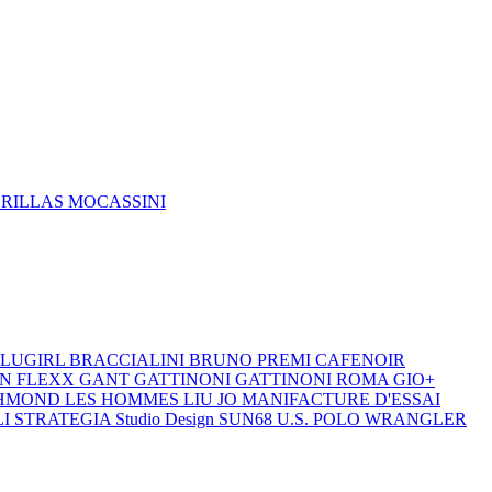
DRILLAS
MOCASSINI
LUGIRL
BRACCIALINI
BRUNO PREMI
CAFENOIR
ON
FLEXX
GANT
GATTINONI
GATTINONI ROMA
GIO+
CHMOND
LES HOMMES
LIU JO
MANIFACTURE D'ESSAI
LI
STRATEGIA
Studio Design
SUN68
U.S. POLO
WRANGLER