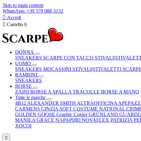
Skip to main content
WhatsApp: +39 378 088 3132

Accedi

Carrello
0
DONNA
SNEAKERS
SCARPE CON TACCO
STIVALI|STIVALET
UOMO
SNEAKERS
MOCASSINI
STIVALI|STIVALETTI
SCARP
BAMBINI
SNEAKERS
BORSE
ZAINI
BORSE A SPALLA
TRACOLLE
BORSE A MANO
Tutte le marche
4B12
ALEXANDER SMITH
ALTRAOFFICINA
APEPAZ
CARMENS
CINZIA SOFT
COSTUME NATIONAL
CRIM
GOLDEN GOOSE
Graphic Corner
GRÜNLAND
GUARDI
MANILA GRACE
NAPAPIJRI
NOVAFLEX
PATRIZIA P
XOCOI
