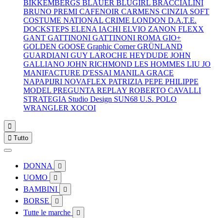
BIKKEMBERGS
BLAUER
BLUGIRL
BRACCIALINI
BRUNO PREMI
CAFENOIR
CARMENS
CINZIA SOFT
COSTUME NATIONAL
CRIME LONDON
D.A.T.E.
DOCKSTEPS
ELENA IACHI
ELVIO ZANON
FLEXX
GANT
GATTINONI
GATTINONI ROMA
GIO+
GOLDEN GOOSE
Graphic Corner
GRÜNLAND
GUARDIANI
GUY LAROCHE
HEYDUDE
JOHN
GALLIANO
JOHN RICHMOND
LES HOMMES
LIU JO
MANIFACTURE D'ESSAI
MANILA GRACE
NAPAPIJRI
NOVAFLEX
PATRIZIA PEPE
PHILIPPE
MODEL
PREGUNTA
REPLAY
ROBERTO CAVALLI
STRATEGIA
Studio Design
SUN68
U.S. POLO
WRANGLER
XOCOI


Tutto
DONNA

UOMO

BAMBINI

BORSE

Tutte le marche
