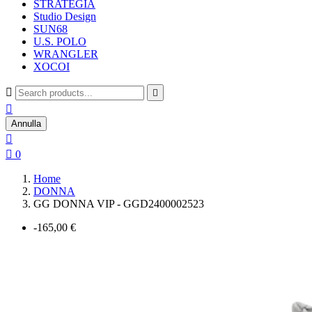
STRATEGIA
Studio Design
SUN68
U.S. POLO
WRANGLER
XOCOI



Annulla


0
Home
DONNA
GG DONNA VIP - GGD2400002523
-165,00 €