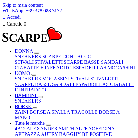
Skip to main content
WhatsApp: +39 378 088 3132

Accedi

Carrello
0
DONNA
SNEAKERS
SCARPE CON TACCO
STIVALI|STIVALETTI
SCARPE BASSE
SANDALI
CIABATTE E INFRADITO
ESPADRILLAS
MOCASSINI
UOMO
SNEAKERS
MOCASSINI
STIVALI|STIVALETTI
SCARPE BASSE
SANDALI
ESPADRILLAS
CIABATTE
E INFRADITO
BAMBINI
SNEAKERS
BORSE
ZAINI
BORSE A SPALLA
TRACOLLE
BORSE A
MANO
Tutte le marche
4B12
ALEXANDER SMITH
ALTRAOFFICINA
APEPAZZA
AUTRY
BAGGHY
BE POSITIVE