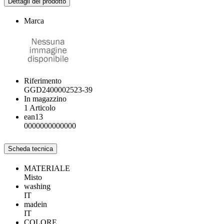
Dettagli del prodotto
Marca
Riferimento
GGD2400002523-39
In magazzino
1 Articolo
ean13
0000000000000
Scheda tecnica
MATERIALE
Misto
washing
IT
madein
IT
COLORE