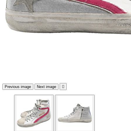
Previous image
Next image
