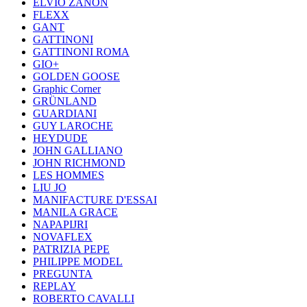
ELVIO ZANON
FLEXX
GANT
GATTINONI
GATTINONI ROMA
GIO+
GOLDEN GOOSE
Graphic Corner
GRÜNLAND
GUARDIANI
GUY LAROCHE
HEYDUDE
JOHN GALLIANO
JOHN RICHMOND
LES HOMMES
LIU JO
MANIFACTURE D'ESSAI
MANILA GRACE
NAPAPIJRI
NOVAFLEX
PATRIZIA PEPE
PHILIPPE MODEL
PREGUNTA
REPLAY
ROBERTO CAVALLI