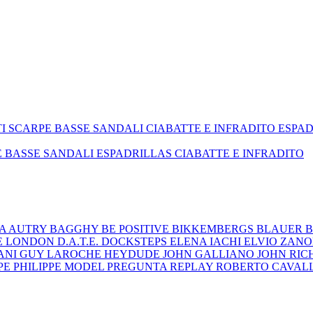
TI
SCARPE BASSE
SANDALI
CIABATTE E INFRADITO
ESPA
E BASSE
SANDALI
ESPADRILLAS
CIABATTE E INFRADITO
ZA
AUTRY
BAGGHY
BE POSITIVE
BIKKEMBERGS
BLAUER
B
E LONDON
D.A.T.E.
DOCKSTEPS
ELENA IACHI
ELVIO ZAN
ANI
GUY LAROCHE
HEYDUDE
JOHN GALLIANO
JOHN RI
EPE
PHILIPPE MODEL
PREGUNTA
REPLAY
ROBERTO CAVAL