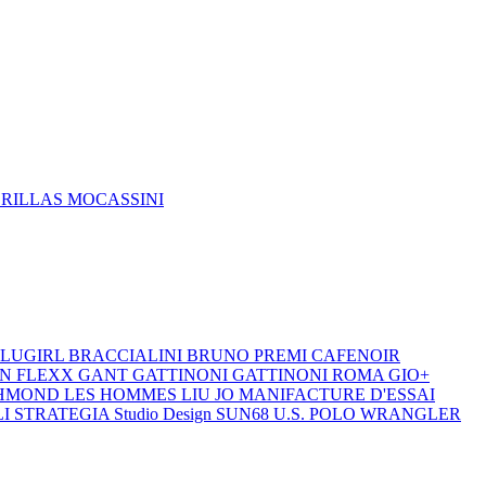
DRILLAS
MOCASSINI
LUGIRL
BRACCIALINI
BRUNO PREMI
CAFENOIR
ON
FLEXX
GANT
GATTINONI
GATTINONI ROMA
GIO+
CHMOND
LES HOMMES
LIU JO
MANIFACTURE D'ESSAI
LI
STRATEGIA
Studio Design
SUN68
U.S. POLO
WRANGLER