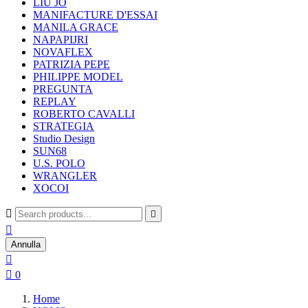
LIU JO
MANIFACTURE D'ESSAI
MANILA GRACE
NAPAPIJRI
NOVAFLEX
PATRIZIA PEPE
PHILIPPE MODEL
PREGUNTA
REPLAY
ROBERTO CAVALLI
STRATEGIA
Studio Design
SUN68
U.S. POLO
WRANGLER
XOCOI



Annulla


0
Home