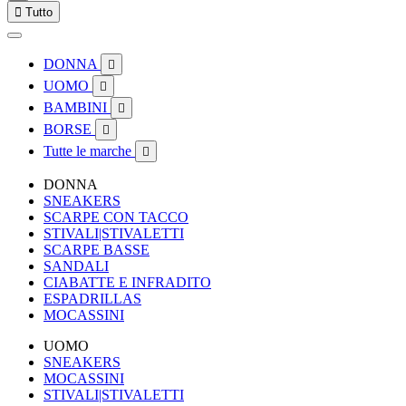

Tutto
DONNA

UOMO

BAMBINI

BORSE

Tutte le marche

DONNA
SNEAKERS
SCARPE CON TACCO
STIVALI|STIVALETTI
SCARPE BASSE
SANDALI
CIABATTE E INFRADITO
ESPADRILLAS
MOCASSINI
UOMO
SNEAKERS
MOCASSINI
STIVALI|STIVALETTI