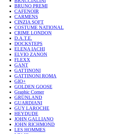
BRACCIALINI
BRUNO PREMI
CAFENOIR
CARMENS
CINZIA SOFT
COSTUME NATIONAL
CRIME LONDON
D.A.T.E.
DOCKSTEPS
ELENA IACHI
ELVIO ZANON
FLEXX
GANT
GATTINONI
GATTINONI ROMA
GIO+
GOLDEN GOOSE
Graphic Corner
GRÜNLAND
GUARDIANI
GUY LAROCHE
HEYDUDE
JOHN GALLIANO
JOHN RICHMOND
LES HOMMES