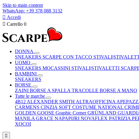
Skip to main content
WhatsApp: +39 378 088 3132

Accedi

Carrello
0
DONNA
SNEAKERS
SCARPE CON TACCO
STIVALI|STIVALET
UOMO
SNEAKERS
MOCASSINI
STIVALI|STIVALETTI
SCARP
BAMBINI
SNEAKERS
BORSE
ZAINI
BORSE A SPALLA
TRACOLLE
BORSE A MANO
Tutte le marche
4B12
ALEXANDER SMITH
ALTRAOFFICINA
APEPAZ
CARMENS
CINZIA SOFT
COSTUME NATIONAL
CRIM
GOLDEN GOOSE
Graphic Corner
GRÜNLAND
GUARDI
MANILA GRACE
NAPAPIJRI
NOVAFLEX
PATRIZIA P
XOCOI
