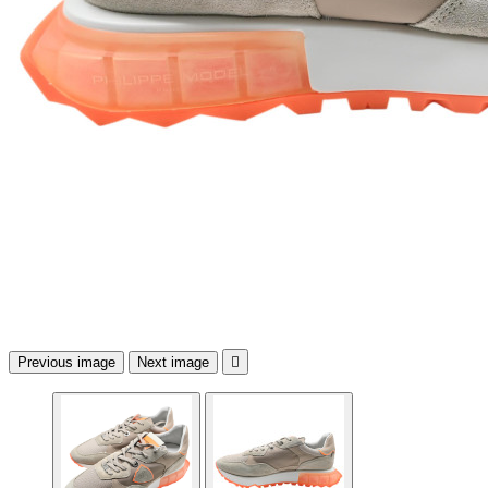
Previous image
Next image
