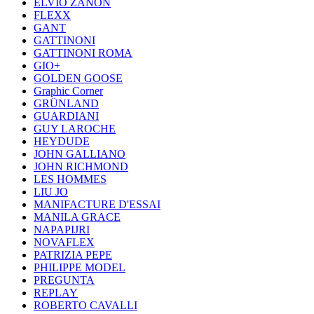
ELVIO ZANON
FLEXX
GANT
GATTINONI
GATTINONI ROMA
GIO+
GOLDEN GOOSE
Graphic Corner
GRÜNLAND
GUARDIANI
GUY LAROCHE
HEYDUDE
JOHN GALLIANO
JOHN RICHMOND
LES HOMMES
LIU JO
MANIFACTURE D'ESSAI
MANILA GRACE
NAPAPIJRI
NOVAFLEX
PATRIZIA PEPE
PHILIPPE MODEL
PREGUNTA
REPLAY
ROBERTO CAVALLI