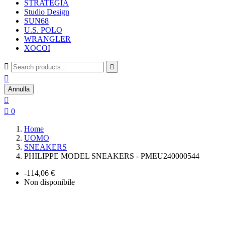
STRATEGIA
Studio Design
SUN68
U.S. POLO
WRANGLER
XOCOI



Annulla


0
Home
UOMO
SNEAKERS
PHILIPPE MODEL SNEAKERS - PMEU240000544
-114,06 €
Non disponibile