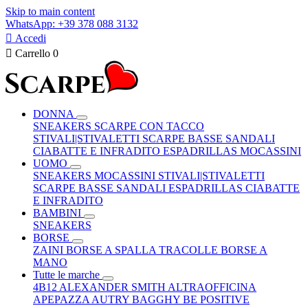
Skip to main content
WhatsApp: +39 378 088 3132

Accedi

Carrello
0
DONNA
SNEAKERS
SCARPE CON TACCO
STIVALI|STIVALETTI
SCARPE BASSE
SANDALI
CIABATTE E INFRADITO
ESPADRILLAS
MOCASSINI
UOMO
SNEAKERS
MOCASSINI
STIVALI|STIVALETTI
SCARPE BASSE
SANDALI
ESPADRILLAS
CIABATTE
E INFRADITO
BAMBINI
SNEAKERS
BORSE
ZAINI
BORSE A SPALLA
TRACOLLE
BORSE A
MANO
Tutte le marche
4B12
ALEXANDER SMITH
ALTRAOFFICINA
APEPAZZA
AUTRY
BAGGHY
BE POSITIVE