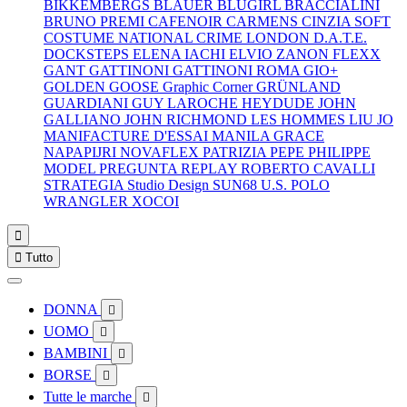
BIKKEMBERGS
BLAUER
BLUGIRL
BRACCIALINI
BRUNO PREMI
CAFENOIR
CARMENS
CINZIA SOFT
COSTUME NATIONAL
CRIME LONDON
D.A.T.E.
DOCKSTEPS
ELENA IACHI
ELVIO ZANON
FLEXX
GANT
GATTINONI
GATTINONI ROMA
GIO+
GOLDEN GOOSE
Graphic Corner
GRÜNLAND
GUARDIANI
GUY LAROCHE
HEYDUDE
JOHN
GALLIANO
JOHN RICHMOND
LES HOMMES
LIU JO
MANIFACTURE D'ESSAI
MANILA GRACE
NAPAPIJRI
NOVAFLEX
PATRIZIA PEPE
PHILIPPE
MODEL
PREGUNTA
REPLAY
ROBERTO CAVALLI
STRATEGIA
Studio Design
SUN68
U.S. POLO
WRANGLER
XOCOI


Tutto
DONNA

UOMO

BAMBINI

BORSE

Tutte le marche
