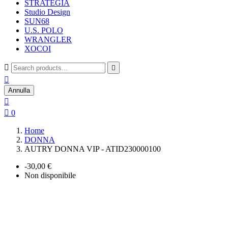
STRATEGIA
Studio Design
SUN68
U.S. POLO
WRANGLER
XOCOI



Annulla


0
Home
DONNA
AUTRY DONNA VIP - ATID230000100
-30,00 €
Non disponibile