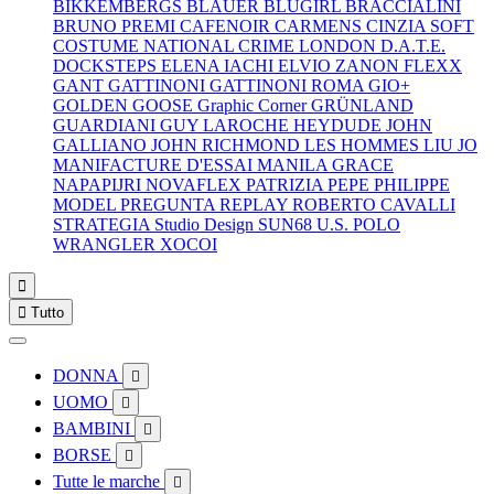
BIKKEMBERGS
BLAUER
BLUGIRL
BRACCIALINI
BRUNO PREMI
CAFENOIR
CARMENS
CINZIA SOFT
COSTUME NATIONAL
CRIME LONDON
D.A.T.E.
DOCKSTEPS
ELENA IACHI
ELVIO ZANON
FLEXX
GANT
GATTINONI
GATTINONI ROMA
GIO+
GOLDEN GOOSE
Graphic Corner
GRÜNLAND
GUARDIANI
GUY LAROCHE
HEYDUDE
JOHN
GALLIANO
JOHN RICHMOND
LES HOMMES
LIU JO
MANIFACTURE D'ESSAI
MANILA GRACE
NAPAPIJRI
NOVAFLEX
PATRIZIA PEPE
PHILIPPE
MODEL
PREGUNTA
REPLAY
ROBERTO CAVALLI
STRATEGIA
Studio Design
SUN68
U.S. POLO
WRANGLER
XOCOI


Tutto
DONNA

UOMO

BAMBINI

BORSE

Tutte le marche
