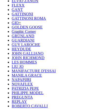
ELVIO ZANON
FLEXX
GANT
GATTINONI
GATTINONI ROMA
GIO+
GOLDEN GOOSE
Graphic Corner
GRÜNLAND
GUARDIANI
GUY LAROCHE
HEYDUDE
JOHN GALLIANO
JOHN RICHMOND
LES HOMMES
LIU JO
MANIFACTURE D'ESSAI
MANILA GRACE
NAPAPIJRI
NOVAFLEX
PATRIZIA PEPE
PHILIPPE MODEL
PREGUNTA
REPLAY
ROBERTO CAVALLI