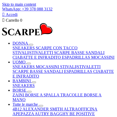
Skip to main content
WhatsApp: +39 378 088 3132

Accedi

Carrello
0
DONNA
SNEAKERS
SCARPE CON TACCO
STIVALI|STIVALETTI
SCARPE BASSE
SANDALI
CIABATTE E INFRADITO
ESPADRILLAS
MOCASSINI
UOMO
SNEAKERS
MOCASSINI
STIVALI|STIVALETTI
SCARPE BASSE
SANDALI
ESPADRILLAS
CIABATTE
E INFRADITO
BAMBINI
SNEAKERS
BORSE
ZAINI
BORSE A SPALLA
TRACOLLE
BORSE A
MANO
Tutte le marche
4B12
ALEXANDER SMITH
ALTRAOFFICINA
APEPAZZA
AUTRY
BAGGHY
BE POSITIVE