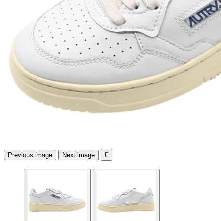
Previous image
Next image
