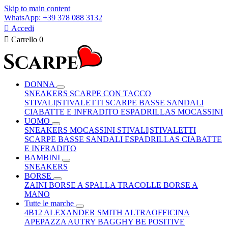
Skip to main content
WhatsApp: +39 378 088 3132

Accedi

Carrello
0
DONNA
SNEAKERS
SCARPE CON TACCO
STIVALI|STIVALETTI
SCARPE BASSE
SANDALI
CIABATTE E INFRADITO
ESPADRILLAS
MOCASSINI
UOMO
SNEAKERS
MOCASSINI
STIVALI|STIVALETTI
SCARPE BASSE
SANDALI
ESPADRILLAS
CIABATTE
E INFRADITO
BAMBINI
SNEAKERS
BORSE
ZAINI
BORSE A SPALLA
TRACOLLE
BORSE A
MANO
Tutte le marche
4B12
ALEXANDER SMITH
ALTRAOFFICINA
APEPAZZA
AUTRY
BAGGHY
BE POSITIVE