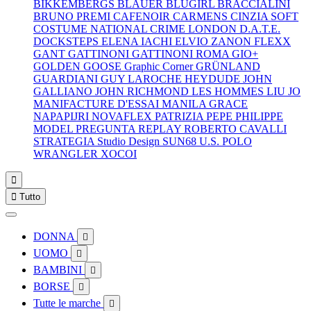
BIKKEMBERGS
BLAUER
BLUGIRL
BRACCIALINI
BRUNO PREMI
CAFENOIR
CARMENS
CINZIA SOFT
COSTUME NATIONAL
CRIME LONDON
D.A.T.E.
DOCKSTEPS
ELENA IACHI
ELVIO ZANON
FLEXX
GANT
GATTINONI
GATTINONI ROMA
GIO+
GOLDEN GOOSE
Graphic Corner
GRÜNLAND
GUARDIANI
GUY LAROCHE
HEYDUDE
JOHN
GALLIANO
JOHN RICHMOND
LES HOMMES
LIU JO
MANIFACTURE D'ESSAI
MANILA GRACE
NAPAPIJRI
NOVAFLEX
PATRIZIA PEPE
PHILIPPE
MODEL
PREGUNTA
REPLAY
ROBERTO CAVALLI
STRATEGIA
Studio Design
SUN68
U.S. POLO
WRANGLER
XOCOI


Tutto
DONNA

UOMO

BAMBINI

BORSE

Tutte le marche
