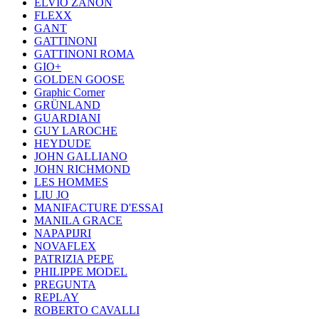
ELVIO ZANON
FLEXX
GANT
GATTINONI
GATTINONI ROMA
GIO+
GOLDEN GOOSE
Graphic Corner
GRÜNLAND
GUARDIANI
GUY LAROCHE
HEYDUDE
JOHN GALLIANO
JOHN RICHMOND
LES HOMMES
LIU JO
MANIFACTURE D'ESSAI
MANILA GRACE
NAPAPIJRI
NOVAFLEX
PATRIZIA PEPE
PHILIPPE MODEL
PREGUNTA
REPLAY
ROBERTO CAVALLI