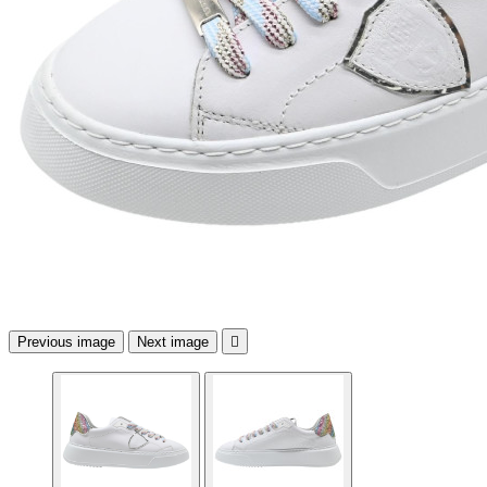
Previous image
Next image
