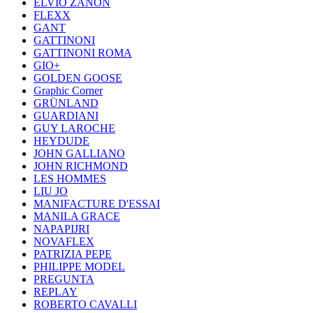
ELVIO ZANON
FLEXX
GANT
GATTINONI
GATTINONI ROMA
GIO+
GOLDEN GOOSE
Graphic Corner
GRÜNLAND
GUARDIANI
GUY LAROCHE
HEYDUDE
JOHN GALLIANO
JOHN RICHMOND
LES HOMMES
LIU JO
MANIFACTURE D'ESSAI
MANILA GRACE
NAPAPIJRI
NOVAFLEX
PATRIZIA PEPE
PHILIPPE MODEL
PREGUNTA
REPLAY
ROBERTO CAVALLI