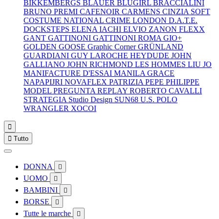
BIKKEMBERGS
BLAUER
BLUGIRL
BRACCIALINI
BRUNO PREMI
CAFENOIR
CARMENS
CINZIA SOFT
COSTUME NATIONAL
CRIME LONDON
D.A.T.E.
DOCKSTEPS
ELENA IACHI
ELVIO ZANON
FLEXX
GANT
GATTINONI
GATTINONI ROMA
GIO+
GOLDEN GOOSE
Graphic Corner
GRÜNLAND
GUARDIANI
GUY LAROCHE
HEYDUDE
JOHN
GALLIANO
JOHN RICHMOND
LES HOMMES
LIU JO
MANIFACTURE D'ESSAI
MANILA GRACE
NAPAPIJRI
NOVAFLEX
PATRIZIA PEPE
PHILIPPE
MODEL
PREGUNTA
REPLAY
ROBERTO CAVALLI
STRATEGIA
Studio Design
SUN68
U.S. POLO
WRANGLER
XOCOI


Tutto
DONNA

UOMO

BAMBINI

BORSE

Tutte le marche
