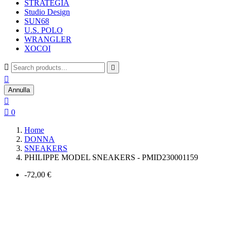
STRATEGIA
Studio Design
SUN68
U.S. POLO
WRANGLER
XOCOI



Annulla


0
Home
DONNA
SNEAKERS
PHILIPPE MODEL SNEAKERS - PMID230001159
-72,00 €