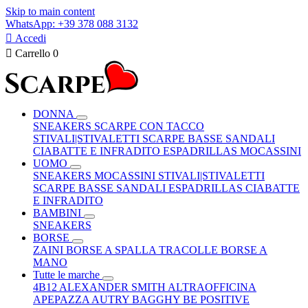
Skip to main content
WhatsApp: +39 378 088 3132

Accedi

Carrello
0
DONNA
SNEAKERS
SCARPE CON TACCO
STIVALI|STIVALETTI
SCARPE BASSE
SANDALI
CIABATTE E INFRADITO
ESPADRILLAS
MOCASSINI
UOMO
SNEAKERS
MOCASSINI
STIVALI|STIVALETTI
SCARPE BASSE
SANDALI
ESPADRILLAS
CIABATTE
E INFRADITO
BAMBINI
SNEAKERS
BORSE
ZAINI
BORSE A SPALLA
TRACOLLE
BORSE A
MANO
Tutte le marche
4B12
ALEXANDER SMITH
ALTRAOFFICINA
APEPAZZA
AUTRY
BAGGHY
BE POSITIVE