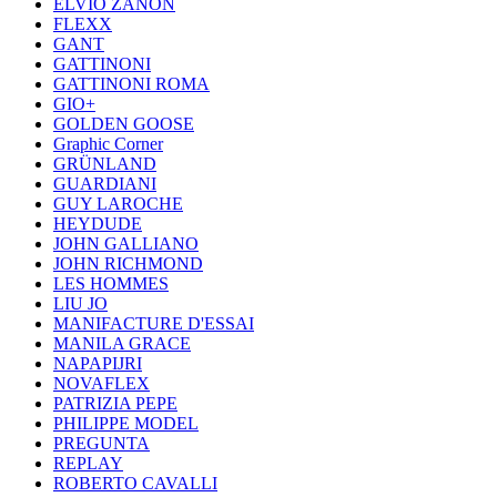
ELVIO ZANON
FLEXX
GANT
GATTINONI
GATTINONI ROMA
GIO+
GOLDEN GOOSE
Graphic Corner
GRÜNLAND
GUARDIANI
GUY LAROCHE
HEYDUDE
JOHN GALLIANO
JOHN RICHMOND
LES HOMMES
LIU JO
MANIFACTURE D'ESSAI
MANILA GRACE
NAPAPIJRI
NOVAFLEX
PATRIZIA PEPE
PHILIPPE MODEL
PREGUNTA
REPLAY
ROBERTO CAVALLI