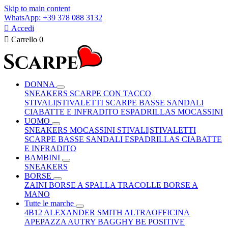
Skip to main content
WhatsApp: +39 378 088 3132

Accedi

Carrello
0
DONNA
SNEAKERS
SCARPE CON TACCO
STIVALI|STIVALETTI
SCARPE BASSE
SANDALI
CIABATTE E INFRADITO
ESPADRILLAS
MOCASSINI
UOMO
SNEAKERS
MOCASSINI
STIVALI|STIVALETTI
SCARPE BASSE
SANDALI
ESPADRILLAS
CIABATTE
E INFRADITO
BAMBINI
SNEAKERS
BORSE
ZAINI
BORSE A SPALLA
TRACOLLE
BORSE A
MANO
Tutte le marche
4B12
ALEXANDER SMITH
ALTRAOFFICINA
APEPAZZA
AUTRY
BAGGHY
BE POSITIVE