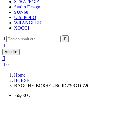
STRATEGIA
Studio Design
SUN68
U.S. POLO
WRANGLER
XOCOI



Annulla


0
Home
BORSE
BAGGHY BORSE - BGID230GT0720
-66,00 €