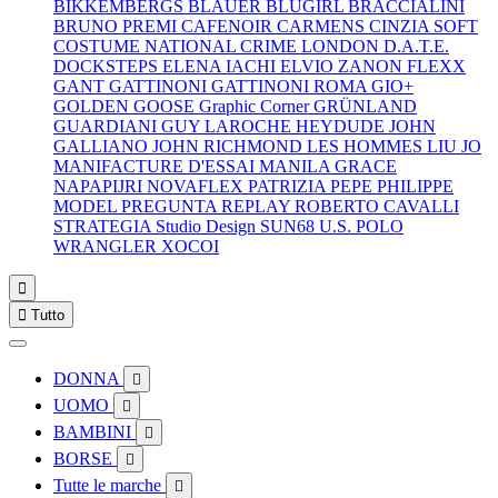
BIKKEMBERGS
BLAUER
BLUGIRL
BRACCIALINI
BRUNO PREMI
CAFENOIR
CARMENS
CINZIA SOFT
COSTUME NATIONAL
CRIME LONDON
D.A.T.E.
DOCKSTEPS
ELENA IACHI
ELVIO ZANON
FLEXX
GANT
GATTINONI
GATTINONI ROMA
GIO+
GOLDEN GOOSE
Graphic Corner
GRÜNLAND
GUARDIANI
GUY LAROCHE
HEYDUDE
JOHN
GALLIANO
JOHN RICHMOND
LES HOMMES
LIU JO
MANIFACTURE D'ESSAI
MANILA GRACE
NAPAPIJRI
NOVAFLEX
PATRIZIA PEPE
PHILIPPE
MODEL
PREGUNTA
REPLAY
ROBERTO CAVALLI
STRATEGIA
Studio Design
SUN68
U.S. POLO
WRANGLER
XOCOI


Tutto
DONNA

UOMO

BAMBINI

BORSE

Tutte le marche
