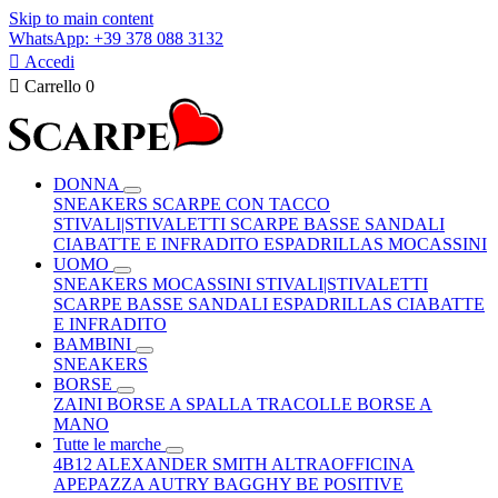
Skip to main content
WhatsApp: +39 378 088 3132

Accedi

Carrello
0
DONNA
SNEAKERS
SCARPE CON TACCO
STIVALI|STIVALETTI
SCARPE BASSE
SANDALI
CIABATTE E INFRADITO
ESPADRILLAS
MOCASSINI
UOMO
SNEAKERS
MOCASSINI
STIVALI|STIVALETTI
SCARPE BASSE
SANDALI
ESPADRILLAS
CIABATTE
E INFRADITO
BAMBINI
SNEAKERS
BORSE
ZAINI
BORSE A SPALLA
TRACOLLE
BORSE A
MANO
Tutte le marche
4B12
ALEXANDER SMITH
ALTRAOFFICINA
APEPAZZA
AUTRY
BAGGHY
BE POSITIVE