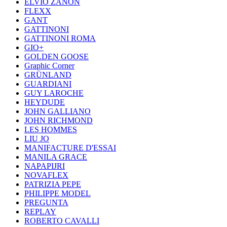
ELVIO ZANON
FLEXX
GANT
GATTINONI
GATTINONI ROMA
GIO+
GOLDEN GOOSE
Graphic Corner
GRÜNLAND
GUARDIANI
GUY LAROCHE
HEYDUDE
JOHN GALLIANO
JOHN RICHMOND
LES HOMMES
LIU JO
MANIFACTURE D'ESSAI
MANILA GRACE
NAPAPIJRI
NOVAFLEX
PATRIZIA PEPE
PHILIPPE MODEL
PREGUNTA
REPLAY
ROBERTO CAVALLI