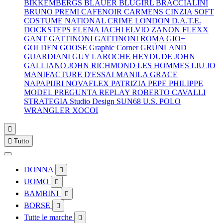
BIKKEMBERGS
BLAUER
BLUGIRL
BRACCIALINI
BRUNO PREMI
CAFENOIR
CARMENS
CINZIA SOFT
COSTUME NATIONAL
CRIME LONDON
D.A.T.E.
DOCKSTEPS
ELENA IACHI
ELVIO ZANON
FLEXX
GANT
GATTINONI
GATTINONI ROMA
GIO+
GOLDEN GOOSE
Graphic Corner
GRÜNLAND
GUARDIANI
GUY LAROCHE
HEYDUDE
JOHN
GALLIANO
JOHN RICHMOND
LES HOMMES
LIU JO
MANIFACTURE D'ESSAI
MANILA GRACE
NAPAPIJRI
NOVAFLEX
PATRIZIA PEPE
PHILIPPE
MODEL
PREGUNTA
REPLAY
ROBERTO CAVALLI
STRATEGIA
Studio Design
SUN68
U.S. POLO
WRANGLER
XOCOI


Tutto
DONNA

UOMO

BAMBINI

BORSE

Tutte le marche
