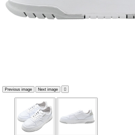
Previous image
Next image
