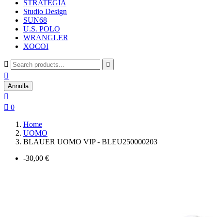
STRATEGIA
Studio Design
SUN68
U.S. POLO
WRANGLER
XOCOI



Annulla


0
Home
UOMO
BLAUER UOMO VIP - BLEU250000203
-30,00 €