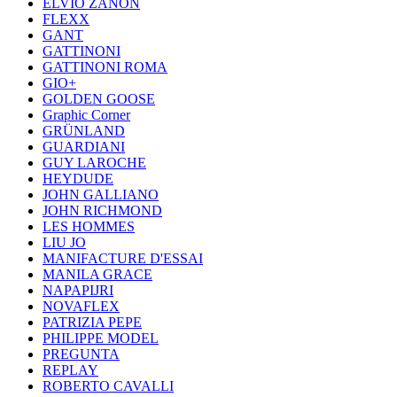
ELVIO ZANON
FLEXX
GANT
GATTINONI
GATTINONI ROMA
GIO+
GOLDEN GOOSE
Graphic Corner
GRÜNLAND
GUARDIANI
GUY LAROCHE
HEYDUDE
JOHN GALLIANO
JOHN RICHMOND
LES HOMMES
LIU JO
MANIFACTURE D'ESSAI
MANILA GRACE
NAPAPIJRI
NOVAFLEX
PATRIZIA PEPE
PHILIPPE MODEL
PREGUNTA
REPLAY
ROBERTO CAVALLI