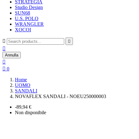
STRATEGIA
Studio Design
SUN68
U.S. POLO
WRANGLER
XOCOI



Annulla


0
Home
UOMO
SANDALI
NOVAFLEX SANDALI - NOEU250000003
-89,94 €
Non disponibile