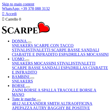
Skip to main content
WhatsApp: +39 378 088 3132

Accedi

Carrello
0
DONNA
SNEAKERS
SCARPE CON TACCO
STIVALI|STIVALETTI
SCARPE BASSE
SANDALI
CIABATTE E INFRADITO
ESPADRILLAS
MOCASSINI
UOMO
SNEAKERS
MOCASSINI
STIVALI|STIVALETTI
SCARPE BASSE
SANDALI
ESPADRILLAS
CIABATTE
E INFRADITO
BAMBINI
SNEAKERS
BORSE
ZAINI
BORSE A SPALLA
TRACOLLE
BORSE A
MANO
Tutte le marche
4B12
ALEXANDER SMITH
ALTRAOFFICINA
APEPAZZA
AUTRY
BAGGHY
BE POSITIVE