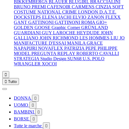
BIKKEMBERGS
BLAUER
BLUGIRL
BRACCIALINI
BRUNO PREMI
CAFENOIR
CARMENS
CINZIA SOFT
COSTUME NATIONAL
CRIME LONDON
D.A.T.E.
DOCKSTEPS
ELENA IACHI
ELVIO ZANON
FLEXX
GANT
GATTINONI
GATTINONI ROMA
GIO+
GOLDEN GOOSE
Graphic Corner
GRÜNLAND
GUARDIANI
GUY LAROCHE
HEYDUDE
JOHN
GALLIANO
JOHN RICHMOND
LES HOMMES
LIU JO
MANIFACTURE D'ESSAI
MANILA GRACE
NAPAPIJRI
NOVAFLEX
PATRIZIA PEPE
PHILIPPE
MODEL
PREGUNTA
REPLAY
ROBERTO CAVALLI
STRATEGIA
Studio Design
SUN68
U.S. POLO
WRANGLER
XOCOI


Tutto
DONNA

UOMO

BAMBINI

BORSE

Tutte le marche
