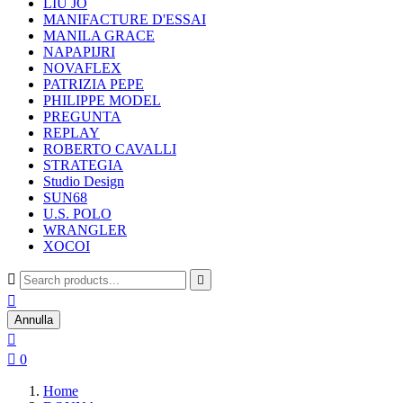
LIU JO
MANIFACTURE D'ESSAI
MANILA GRACE
NAPAPIJRI
NOVAFLEX
PATRIZIA PEPE
PHILIPPE MODEL
PREGUNTA
REPLAY
ROBERTO CAVALLI
STRATEGIA
Studio Design
SUN68
U.S. POLO
WRANGLER
XOCOI



Annulla


0
Home