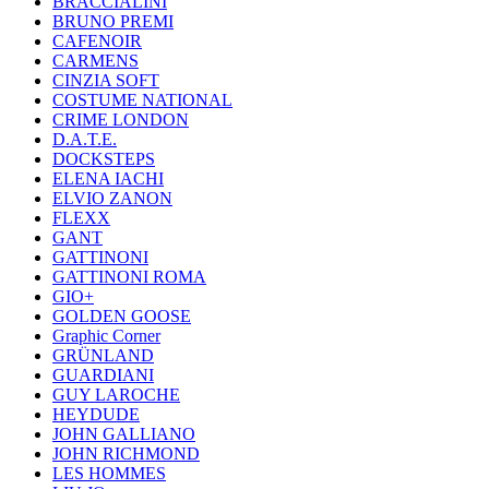
BRACCIALINI
BRUNO PREMI
CAFENOIR
CARMENS
CINZIA SOFT
COSTUME NATIONAL
CRIME LONDON
D.A.T.E.
DOCKSTEPS
ELENA IACHI
ELVIO ZANON
FLEXX
GANT
GATTINONI
GATTINONI ROMA
GIO+
GOLDEN GOOSE
Graphic Corner
GRÜNLAND
GUARDIANI
GUY LAROCHE
HEYDUDE
JOHN GALLIANO
JOHN RICHMOND
LES HOMMES