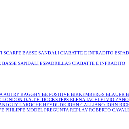
TI
SCARPE BASSE
SANDALI
CIABATTE E INFRADITO
ESPA
E BASSE
SANDALI
ESPADRILLAS
CIABATTE E INFRADITO
ZA
AUTRY
BAGGHY
BE POSITIVE
BIKKEMBERGS
BLAUER
B
E LONDON
D.A.T.E.
DOCKSTEPS
ELENA IACHI
ELVIO ZAN
ANI
GUY LAROCHE
HEYDUDE
JOHN GALLIANO
JOHN RI
EPE
PHILIPPE MODEL
PREGUNTA
REPLAY
ROBERTO CAVAL