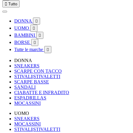

Tutto
DONNA

UOMO

BAMBINI

BORSE

Tutte le marche

DONNA
SNEAKERS
SCARPE CON TACCO
STIVALI|STIVALETTI
SCARPE BASSE
SANDALI
CIABATTE E INFRADITO
ESPADRILLAS
MOCASSINI
UOMO
SNEAKERS
MOCASSINI
STIVALI|STIVALETTI