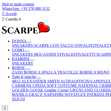
Skip to main content
WhatsApp: +39 378 088 3132

Accedi

Carrello
0
DONNA
SNEAKERS
SCARPE CON TACCO
STIVALI|STIVALET
UOMO
SNEAKERS
MOCASSINI
STIVALI|STIVALETTI
SCARP
BAMBINI
SNEAKERS
BORSE
ZAINI
BORSE A SPALLA
TRACOLLE
BORSE A MANO
Tutte le marche
4B12
ALEXANDER SMITH
ALTRAOFFICINA
APEPAZ
CARMENS
CINZIA SOFT
COSTUME NATIONAL
CRIM
GOLDEN GOOSE
Graphic Corner
GRÜNLAND
GUARDI
MANILA GRACE
NAPAPIJRI
NOVAFLEX
PATRIZIA P
XOCOI
