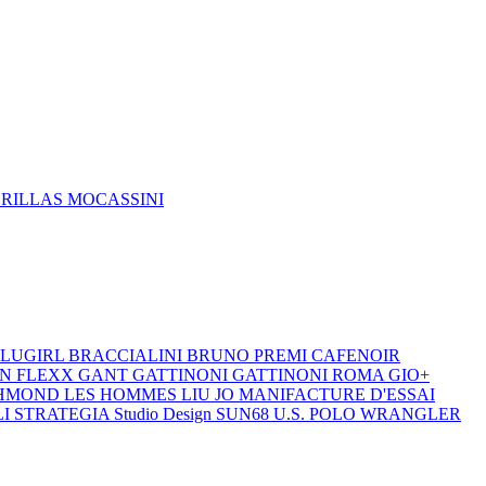
DRILLAS
MOCASSINI
LUGIRL
BRACCIALINI
BRUNO PREMI
CAFENOIR
ON
FLEXX
GANT
GATTINONI
GATTINONI ROMA
GIO+
CHMOND
LES HOMMES
LIU JO
MANIFACTURE D'ESSAI
LI
STRATEGIA
Studio Design
SUN68
U.S. POLO
WRANGLER