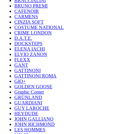
BRACCIALINI
BRUNO PREMI
CAFENOIR
CARMENS
CINZIA SOFT
COSTUME NATIONAL
CRIME LONDON
D.A.T.E.
DOCKSTEPS
ELENA IACHI
ELVIO ZANON
FLEXX
GANT
GATTINONI
GATTINONI ROMA
GIO+
GOLDEN GOOSE
Graphic Corner
GRÜNLAND
GUARDIANI
GUY LAROCHE
HEYDUDE
JOHN GALLIANO
JOHN RICHMOND
LES HOMMES