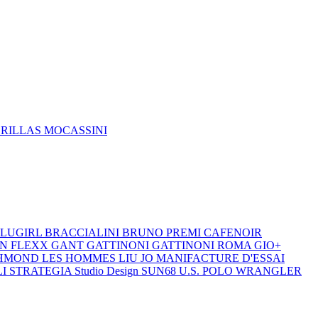
DRILLAS
MOCASSINI
LUGIRL
BRACCIALINI
BRUNO PREMI
CAFENOIR
ON
FLEXX
GANT
GATTINONI
GATTINONI ROMA
GIO+
CHMOND
LES HOMMES
LIU JO
MANIFACTURE D'ESSAI
LI
STRATEGIA
Studio Design
SUN68
U.S. POLO
WRANGLER