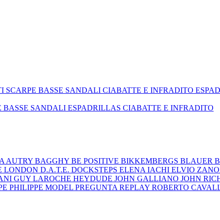
TI
SCARPE BASSE
SANDALI
CIABATTE E INFRADITO
ESPA
E BASSE
SANDALI
ESPADRILLAS
CIABATTE E INFRADITO
ZA
AUTRY
BAGGHY
BE POSITIVE
BIKKEMBERGS
BLAUER
B
E LONDON
D.A.T.E.
DOCKSTEPS
ELENA IACHI
ELVIO ZAN
ANI
GUY LAROCHE
HEYDUDE
JOHN GALLIANO
JOHN RI
EPE
PHILIPPE MODEL
PREGUNTA
REPLAY
ROBERTO CAVAL