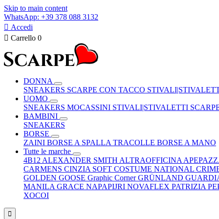
Skip to main content
WhatsApp: +39 378 088 3132

Accedi

Carrello
0
DONNA
SNEAKERS
SCARPE CON TACCO
STIVALI|STIVALET
UOMO
SNEAKERS
MOCASSINI
STIVALI|STIVALETTI
SCARP
BAMBINI
SNEAKERS
BORSE
ZAINI
BORSE A SPALLA
TRACOLLE
BORSE A MANO
Tutte le marche
4B12
ALEXANDER SMITH
ALTRAOFFICINA
APEPAZ
CARMENS
CINZIA SOFT
COSTUME NATIONAL
CRIM
GOLDEN GOOSE
Graphic Corner
GRÜNLAND
GUARDI
MANILA GRACE
NAPAPIJRI
NOVAFLEX
PATRIZIA P
XOCOI
