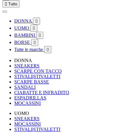

Tutto
DONNA

UOMO

BAMBINI

BORSE

Tutte le marche

DONNA
SNEAKERS
SCARPE CON TACCO
STIVALI|STIVALETTI
SCARPE BASSE
SANDALI
CIABATTE E INFRADITO
ESPADRILLAS
MOCASSINI
UOMO
SNEAKERS
MOCASSINI
STIVALI|STIVALETTI