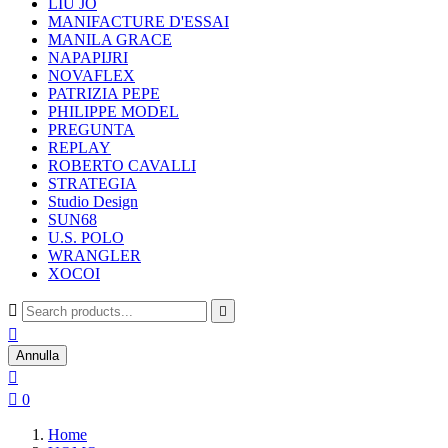
LIU JO
MANIFACTURE D'ESSAI
MANILA GRACE
NAPAPIJRI
NOVAFLEX
PATRIZIA PEPE
PHILIPPE MODEL
PREGUNTA
REPLAY
ROBERTO CAVALLI
STRATEGIA
Studio Design
SUN68
U.S. POLO
WRANGLER
XOCOI



Annulla


0
Home