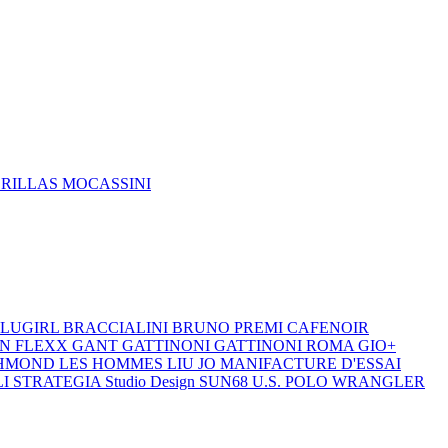
DRILLAS
MOCASSINI
LUGIRL
BRACCIALINI
BRUNO PREMI
CAFENOIR
ON
FLEXX
GANT
GATTINONI
GATTINONI ROMA
GIO+
CHMOND
LES HOMMES
LIU JO
MANIFACTURE D'ESSAI
LI
STRATEGIA
Studio Design
SUN68
U.S. POLO
WRANGLER