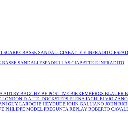
TI
SCARPE BASSE
SANDALI
CIABATTE E INFRADITO
ESPA
E BASSE
SANDALI
ESPADRILLAS
CIABATTE E INFRADITO
ZA
AUTRY
BAGGHY
BE POSITIVE
BIKKEMBERGS
BLAUER
B
E LONDON
D.A.T.E.
DOCKSTEPS
ELENA IACHI
ELVIO ZAN
ANI
GUY LAROCHE
HEYDUDE
JOHN GALLIANO
JOHN RI
EPE
PHILIPPE MODEL
PREGUNTA
REPLAY
ROBERTO CAVAL