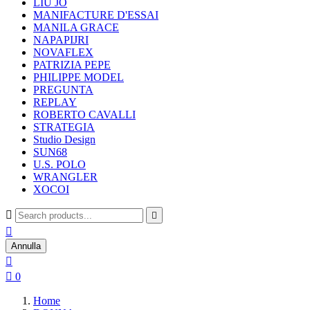
LIU JO
MANIFACTURE D'ESSAI
MANILA GRACE
NAPAPIJRI
NOVAFLEX
PATRIZIA PEPE
PHILIPPE MODEL
PREGUNTA
REPLAY
ROBERTO CAVALLI
STRATEGIA
Studio Design
SUN68
U.S. POLO
WRANGLER
XOCOI



Annulla


0
Home