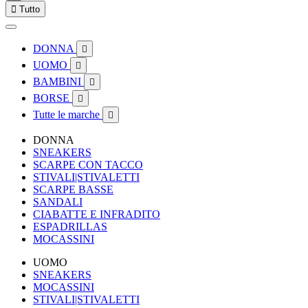

Tutto
DONNA

UOMO

BAMBINI

BORSE

Tutte le marche

DONNA
SNEAKERS
SCARPE CON TACCO
STIVALI|STIVALETTI
SCARPE BASSE
SANDALI
CIABATTE E INFRADITO
ESPADRILLAS
MOCASSINI
UOMO
SNEAKERS
MOCASSINI
STIVALI|STIVALETTI