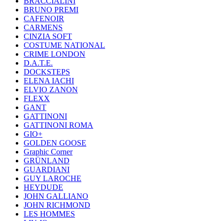
BRACCIALINI
BRUNO PREMI
CAFENOIR
CARMENS
CINZIA SOFT
COSTUME NATIONAL
CRIME LONDON
D.A.T.E.
DOCKSTEPS
ELENA IACHI
ELVIO ZANON
FLEXX
GANT
GATTINONI
GATTINONI ROMA
GIO+
GOLDEN GOOSE
Graphic Corner
GRÜNLAND
GUARDIANI
GUY LAROCHE
HEYDUDE
JOHN GALLIANO
JOHN RICHMOND
LES HOMMES