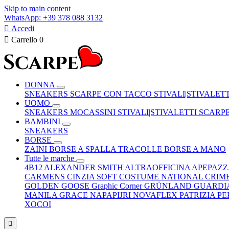
Skip to main content
WhatsApp: +39 378 088 3132

Accedi

Carrello
0
DONNA
SNEAKERS
SCARPE CON TACCO
STIVALI|STIVALET
UOMO
SNEAKERS
MOCASSINI
STIVALI|STIVALETTI
SCARP
BAMBINI
SNEAKERS
BORSE
ZAINI
BORSE A SPALLA
TRACOLLE
BORSE A MANO
Tutte le marche
4B12
ALEXANDER SMITH
ALTRAOFFICINA
APEPAZ
CARMENS
CINZIA SOFT
COSTUME NATIONAL
CRIM
GOLDEN GOOSE
Graphic Corner
GRÜNLAND
GUARDI
MANILA GRACE
NAPAPIJRI
NOVAFLEX
PATRIZIA P
XOCOI
