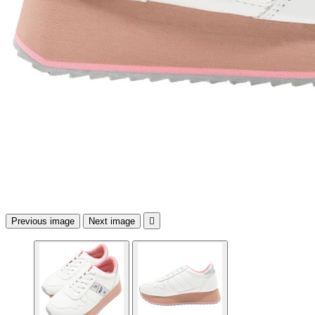
Previous image
Next image
