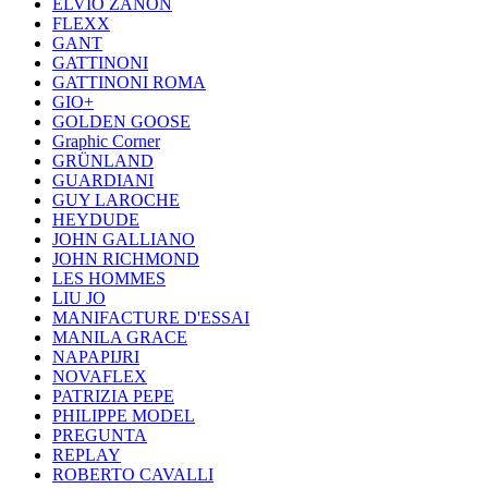
ELVIO ZANON
FLEXX
GANT
GATTINONI
GATTINONI ROMA
GIO+
GOLDEN GOOSE
Graphic Corner
GRÜNLAND
GUARDIANI
GUY LAROCHE
HEYDUDE
JOHN GALLIANO
JOHN RICHMOND
LES HOMMES
LIU JO
MANIFACTURE D'ESSAI
MANILA GRACE
NAPAPIJRI
NOVAFLEX
PATRIZIA PEPE
PHILIPPE MODEL
PREGUNTA
REPLAY
ROBERTO CAVALLI