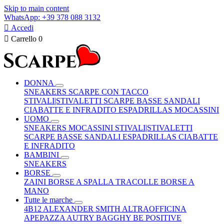
Skip to main content
WhatsApp: +39 378 088 3132

Accedi

Carrello
0
DONNA
SNEAKERS
SCARPE CON TACCO
STIVALI|STIVALETTI
SCARPE BASSE
SANDALI
CIABATTE E INFRADITO
ESPADRILLAS
MOCASSINI
UOMO
SNEAKERS
MOCASSINI
STIVALI|STIVALETTI
SCARPE BASSE
SANDALI
ESPADRILLAS
CIABATTE
E INFRADITO
BAMBINI
SNEAKERS
BORSE
ZAINI
BORSE A SPALLA
TRACOLLE
BORSE A
MANO
Tutte le marche
4B12
ALEXANDER SMITH
ALTRAOFFICINA
APEPAZZA
AUTRY
BAGGHY
BE POSITIVE