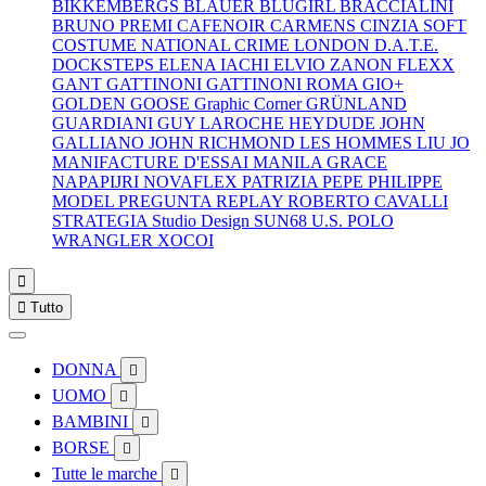
BIKKEMBERGS
BLAUER
BLUGIRL
BRACCIALINI
BRUNO PREMI
CAFENOIR
CARMENS
CINZIA SOFT
COSTUME NATIONAL
CRIME LONDON
D.A.T.E.
DOCKSTEPS
ELENA IACHI
ELVIO ZANON
FLEXX
GANT
GATTINONI
GATTINONI ROMA
GIO+
GOLDEN GOOSE
Graphic Corner
GRÜNLAND
GUARDIANI
GUY LAROCHE
HEYDUDE
JOHN
GALLIANO
JOHN RICHMOND
LES HOMMES
LIU JO
MANIFACTURE D'ESSAI
MANILA GRACE
NAPAPIJRI
NOVAFLEX
PATRIZIA PEPE
PHILIPPE
MODEL
PREGUNTA
REPLAY
ROBERTO CAVALLI
STRATEGIA
Studio Design
SUN68
U.S. POLO
WRANGLER
XOCOI


Tutto
DONNA

UOMO

BAMBINI

BORSE

Tutte le marche
