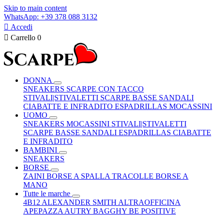
Skip to main content
WhatsApp: +39 378 088 3132

Accedi

Carrello
0
DONNA
SNEAKERS
SCARPE CON TACCO
STIVALI|STIVALETTI
SCARPE BASSE
SANDALI
CIABATTE E INFRADITO
ESPADRILLAS
MOCASSINI
UOMO
SNEAKERS
MOCASSINI
STIVALI|STIVALETTI
SCARPE BASSE
SANDALI
ESPADRILLAS
CIABATTE
E INFRADITO
BAMBINI
SNEAKERS
BORSE
ZAINI
BORSE A SPALLA
TRACOLLE
BORSE A
MANO
Tutte le marche
4B12
ALEXANDER SMITH
ALTRAOFFICINA
APEPAZZA
AUTRY
BAGGHY
BE POSITIVE