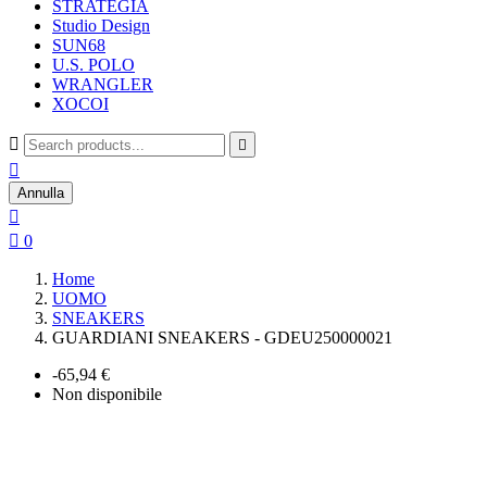
STRATEGIA
Studio Design
SUN68
U.S. POLO
WRANGLER
XOCOI



Annulla


0
Home
UOMO
SNEAKERS
GUARDIANI SNEAKERS - GDEU250000021
-65,94 €
Non disponibile