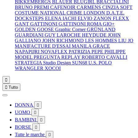
BIKKEMBERGS
BLAUER
BLUGIRL
BRACCIALINI
BRUNO PREMI
CAFENOIR
CARMENS
CINZIA SOFT
COSTUME NATIONAL
CRIME LONDON
D.A.T.E.
DOCKSTEPS
ELENA IACHI
ELVIO ZANON
FLEXX
GANT
GATTINONI
GATTINONI ROMA
GIO+
GOLDEN GOOSE
Graphic Corner
GRÜNLAND
GUARDIANI
GUY LAROCHE
HEYDUDE
JOHN
GALLIANO
JOHN RICHMOND
LES HOMMES
LIU JO
MANIFACTURE D'ESSAI
MANILA GRACE
NAPAPIJRI
NOVAFLEX
PATRIZIA PEPE
PHILIPPE
MODEL
PREGUNTA
REPLAY
ROBERTO CAVALLI
STRATEGIA
Studio Design
SUN68
U.S. POLO
WRANGLER
XOCOI


Tutto
DONNA

UOMO

BAMBINI

BORSE

Tutte le marche
