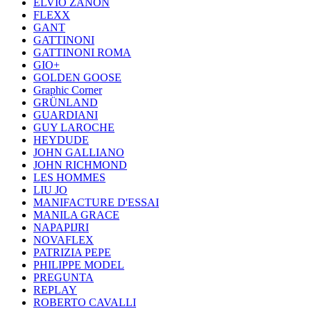
ELVIO ZANON
FLEXX
GANT
GATTINONI
GATTINONI ROMA
GIO+
GOLDEN GOOSE
Graphic Corner
GRÜNLAND
GUARDIANI
GUY LAROCHE
HEYDUDE
JOHN GALLIANO
JOHN RICHMOND
LES HOMMES
LIU JO
MANIFACTURE D'ESSAI
MANILA GRACE
NAPAPIJRI
NOVAFLEX
PATRIZIA PEPE
PHILIPPE MODEL
PREGUNTA
REPLAY
ROBERTO CAVALLI