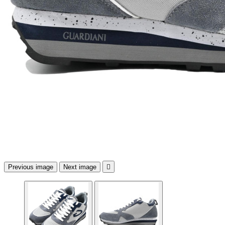
Previous image
Next image
