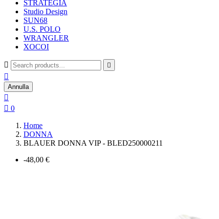
STRATEGIA
Studio Design
SUN68
U.S. POLO
WRANGLER
XOCOI



Annulla


0
Home
DONNA
BLAUER DONNA VIP - BLED250000211
-48,00 €