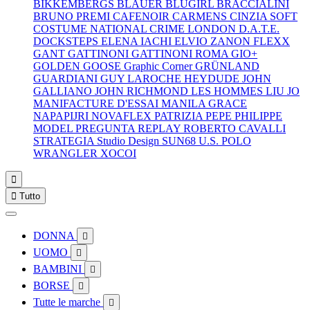
BIKKEMBERGS
BLAUER
BLUGIRL
BRACCIALINI
BRUNO PREMI
CAFENOIR
CARMENS
CINZIA SOFT
COSTUME NATIONAL
CRIME LONDON
D.A.T.E.
DOCKSTEPS
ELENA IACHI
ELVIO ZANON
FLEXX
GANT
GATTINONI
GATTINONI ROMA
GIO+
GOLDEN GOOSE
Graphic Corner
GRÜNLAND
GUARDIANI
GUY LAROCHE
HEYDUDE
JOHN
GALLIANO
JOHN RICHMOND
LES HOMMES
LIU JO
MANIFACTURE D'ESSAI
MANILA GRACE
NAPAPIJRI
NOVAFLEX
PATRIZIA PEPE
PHILIPPE
MODEL
PREGUNTA
REPLAY
ROBERTO CAVALLI
STRATEGIA
Studio Design
SUN68
U.S. POLO
WRANGLER
XOCOI


Tutto
DONNA

UOMO

BAMBINI

BORSE

Tutte le marche
