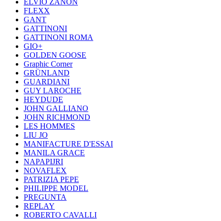
ELVIO ZANON
FLEXX
GANT
GATTINONI
GATTINONI ROMA
GIO+
GOLDEN GOOSE
Graphic Corner
GRÜNLAND
GUARDIANI
GUY LAROCHE
HEYDUDE
JOHN GALLIANO
JOHN RICHMOND
LES HOMMES
LIU JO
MANIFACTURE D'ESSAI
MANILA GRACE
NAPAPIJRI
NOVAFLEX
PATRIZIA PEPE
PHILIPPE MODEL
PREGUNTA
REPLAY
ROBERTO CAVALLI