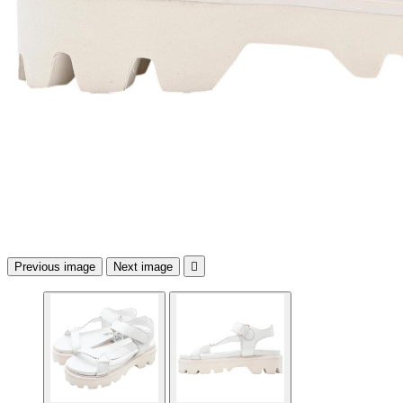
Previous image
Next image
