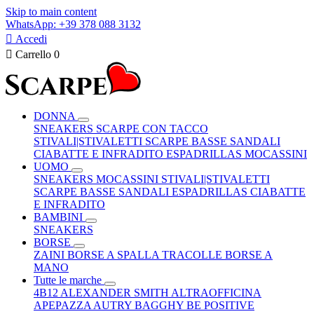
Skip to main content
WhatsApp: +39 378 088 3132

Accedi

Carrello
0
DONNA
SNEAKERS
SCARPE CON TACCO
STIVALI|STIVALETTI
SCARPE BASSE
SANDALI
CIABATTE E INFRADITO
ESPADRILLAS
MOCASSINI
UOMO
SNEAKERS
MOCASSINI
STIVALI|STIVALETTI
SCARPE BASSE
SANDALI
ESPADRILLAS
CIABATTE
E INFRADITO
BAMBINI
SNEAKERS
BORSE
ZAINI
BORSE A SPALLA
TRACOLLE
BORSE A
MANO
Tutte le marche
4B12
ALEXANDER SMITH
ALTRAOFFICINA
APEPAZZA
AUTRY
BAGGHY
BE POSITIVE