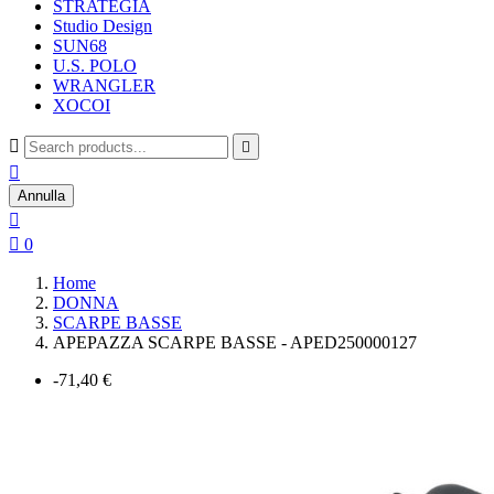
STRATEGIA
Studio Design
SUN68
U.S. POLO
WRANGLER
XOCOI



Annulla


0
Home
DONNA
SCARPE BASSE
APEPAZZA SCARPE BASSE - APED250000127
-71,40 €