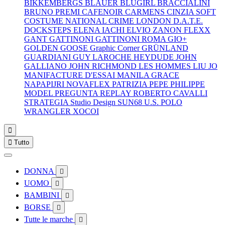
BIKKEMBERGS
BLAUER
BLUGIRL
BRACCIALINI
BRUNO PREMI
CAFENOIR
CARMENS
CINZIA SOFT
COSTUME NATIONAL
CRIME LONDON
D.A.T.E.
DOCKSTEPS
ELENA IACHI
ELVIO ZANON
FLEXX
GANT
GATTINONI
GATTINONI ROMA
GIO+
GOLDEN GOOSE
Graphic Corner
GRÜNLAND
GUARDIANI
GUY LAROCHE
HEYDUDE
JOHN
GALLIANO
JOHN RICHMOND
LES HOMMES
LIU JO
MANIFACTURE D'ESSAI
MANILA GRACE
NAPAPIJRI
NOVAFLEX
PATRIZIA PEPE
PHILIPPE
MODEL
PREGUNTA
REPLAY
ROBERTO CAVALLI
STRATEGIA
Studio Design
SUN68
U.S. POLO
WRANGLER
XOCOI


Tutto
DONNA

UOMO

BAMBINI

BORSE

Tutte le marche
