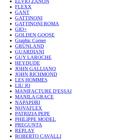
ELVIO ZANON
FLEXX
GANT
GATTINONI
GATTINONI ROMA
GIO+
GOLDEN GOOSE
Graphic Corner
GRÜNLAND
GUARDIANI
GUY LAROCHE
HEYDUDE
JOHN GALLIANO
JOHN RICHMOND
LES HOMMES
LIU JO
MANIFACTURE D'ESSAI
MANILA GRACE
NAPAPIJRI
NOVAFLEX
PATRIZIA PEPE
PHILIPPE MODEL
PREGUNTA
REPLAY
ROBERTO CAVALLI