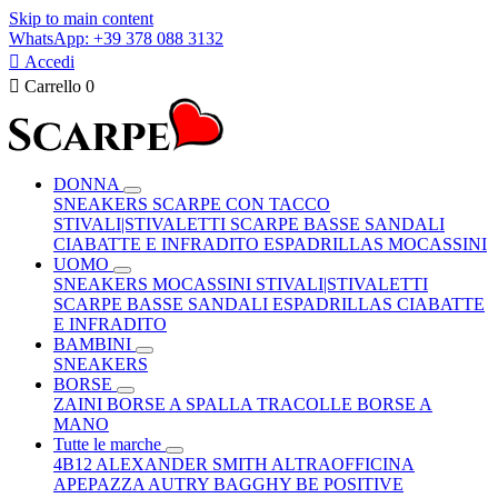
Skip to main content
WhatsApp: +39 378 088 3132

Accedi

Carrello
0
DONNA
SNEAKERS
SCARPE CON TACCO
STIVALI|STIVALETTI
SCARPE BASSE
SANDALI
CIABATTE E INFRADITO
ESPADRILLAS
MOCASSINI
UOMO
SNEAKERS
MOCASSINI
STIVALI|STIVALETTI
SCARPE BASSE
SANDALI
ESPADRILLAS
CIABATTE
E INFRADITO
BAMBINI
SNEAKERS
BORSE
ZAINI
BORSE A SPALLA
TRACOLLE
BORSE A
MANO
Tutte le marche
4B12
ALEXANDER SMITH
ALTRAOFFICINA
APEPAZZA
AUTRY
BAGGHY
BE POSITIVE