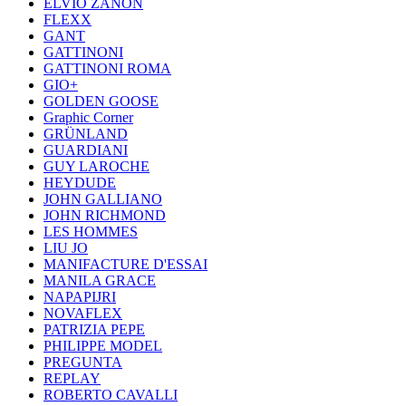
ELVIO ZANON
FLEXX
GANT
GATTINONI
GATTINONI ROMA
GIO+
GOLDEN GOOSE
Graphic Corner
GRÜNLAND
GUARDIANI
GUY LAROCHE
HEYDUDE
JOHN GALLIANO
JOHN RICHMOND
LES HOMMES
LIU JO
MANIFACTURE D'ESSAI
MANILA GRACE
NAPAPIJRI
NOVAFLEX
PATRIZIA PEPE
PHILIPPE MODEL
PREGUNTA
REPLAY
ROBERTO CAVALLI