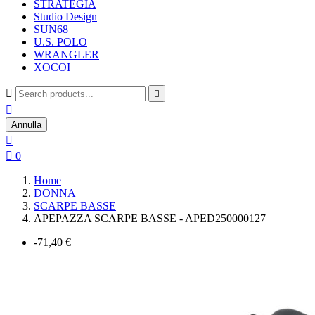
STRATEGIA
Studio Design
SUN68
U.S. POLO
WRANGLER
XOCOI



Annulla


0
Home
DONNA
SCARPE BASSE
APEPAZZA SCARPE BASSE - APED250000127
-71,40 €