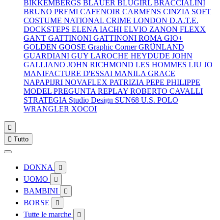
BIKKEMBERGS
BLAUER
BLUGIRL
BRACCIALINI
BRUNO PREMI
CAFENOIR
CARMENS
CINZIA SOFT
COSTUME NATIONAL
CRIME LONDON
D.A.T.E.
DOCKSTEPS
ELENA IACHI
ELVIO ZANON
FLEXX
GANT
GATTINONI
GATTINONI ROMA
GIO+
GOLDEN GOOSE
Graphic Corner
GRÜNLAND
GUARDIANI
GUY LAROCHE
HEYDUDE
JOHN
GALLIANO
JOHN RICHMOND
LES HOMMES
LIU JO
MANIFACTURE D'ESSAI
MANILA GRACE
NAPAPIJRI
NOVAFLEX
PATRIZIA PEPE
PHILIPPE
MODEL
PREGUNTA
REPLAY
ROBERTO CAVALLI
STRATEGIA
Studio Design
SUN68
U.S. POLO
WRANGLER
XOCOI


Tutto
DONNA

UOMO

BAMBINI

BORSE

Tutte le marche
