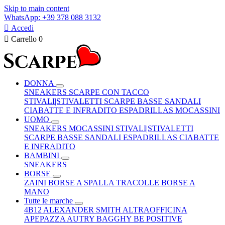
Skip to main content
WhatsApp: +39 378 088 3132

Accedi

Carrello
0
DONNA
SNEAKERS
SCARPE CON TACCO
STIVALI|STIVALETTI
SCARPE BASSE
SANDALI
CIABATTE E INFRADITO
ESPADRILLAS
MOCASSINI
UOMO
SNEAKERS
MOCASSINI
STIVALI|STIVALETTI
SCARPE BASSE
SANDALI
ESPADRILLAS
CIABATTE
E INFRADITO
BAMBINI
SNEAKERS
BORSE
ZAINI
BORSE A SPALLA
TRACOLLE
BORSE A
MANO
Tutte le marche
4B12
ALEXANDER SMITH
ALTRAOFFICINA
APEPAZZA
AUTRY
BAGGHY
BE POSITIVE