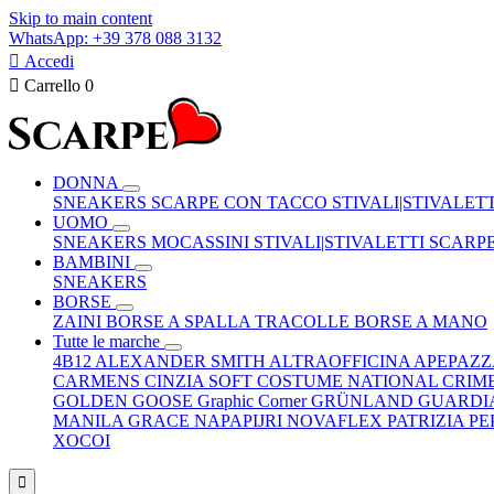
Skip to main content
WhatsApp: +39 378 088 3132

Accedi

Carrello
0
DONNA
SNEAKERS
SCARPE CON TACCO
STIVALI|STIVALET
UOMO
SNEAKERS
MOCASSINI
STIVALI|STIVALETTI
SCARP
BAMBINI
SNEAKERS
BORSE
ZAINI
BORSE A SPALLA
TRACOLLE
BORSE A MANO
Tutte le marche
4B12
ALEXANDER SMITH
ALTRAOFFICINA
APEPAZ
CARMENS
CINZIA SOFT
COSTUME NATIONAL
CRIM
GOLDEN GOOSE
Graphic Corner
GRÜNLAND
GUARDI
MANILA GRACE
NAPAPIJRI
NOVAFLEX
PATRIZIA P
XOCOI
