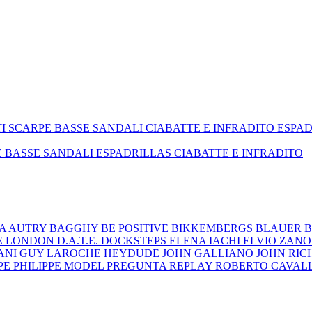
TI
SCARPE BASSE
SANDALI
CIABATTE E INFRADITO
ESPA
E BASSE
SANDALI
ESPADRILLAS
CIABATTE E INFRADITO
ZA
AUTRY
BAGGHY
BE POSITIVE
BIKKEMBERGS
BLAUER
B
E LONDON
D.A.T.E.
DOCKSTEPS
ELENA IACHI
ELVIO ZAN
ANI
GUY LAROCHE
HEYDUDE
JOHN GALLIANO
JOHN RI
EPE
PHILIPPE MODEL
PREGUNTA
REPLAY
ROBERTO CAVAL