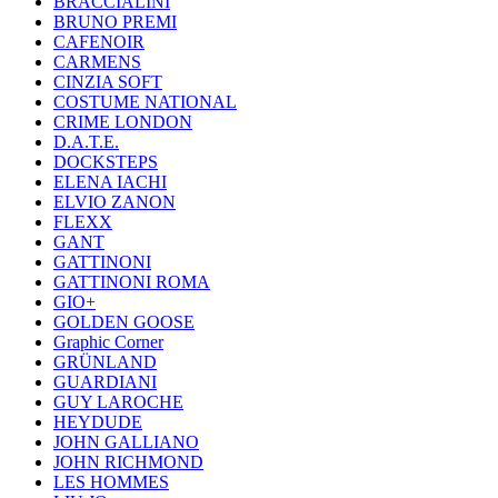
BRACCIALINI
BRUNO PREMI
CAFENOIR
CARMENS
CINZIA SOFT
COSTUME NATIONAL
CRIME LONDON
D.A.T.E.
DOCKSTEPS
ELENA IACHI
ELVIO ZANON
FLEXX
GANT
GATTINONI
GATTINONI ROMA
GIO+
GOLDEN GOOSE
Graphic Corner
GRÜNLAND
GUARDIANI
GUY LAROCHE
HEYDUDE
JOHN GALLIANO
JOHN RICHMOND
LES HOMMES