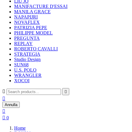
LIU JO
MANIFACTURE D'ESSAI
MANILA GRACE
NAPAPIJRI
NOVAFLEX
PATRIZIA PEPE
PHILIPPE MODEL
PREGUNTA
REPLAY
ROBERTO CAVALLI
STRATEGIA
Studio Design
SUN68
U.S. POLO
WRANGLER
XOCOI



Annulla


0
Home