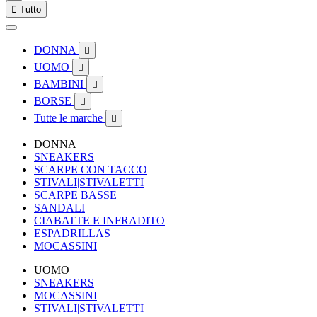

Tutto
DONNA

UOMO

BAMBINI

BORSE

Tutte le marche

DONNA
SNEAKERS
SCARPE CON TACCO
STIVALI|STIVALETTI
SCARPE BASSE
SANDALI
CIABATTE E INFRADITO
ESPADRILLAS
MOCASSINI
UOMO
SNEAKERS
MOCASSINI
STIVALI|STIVALETTI