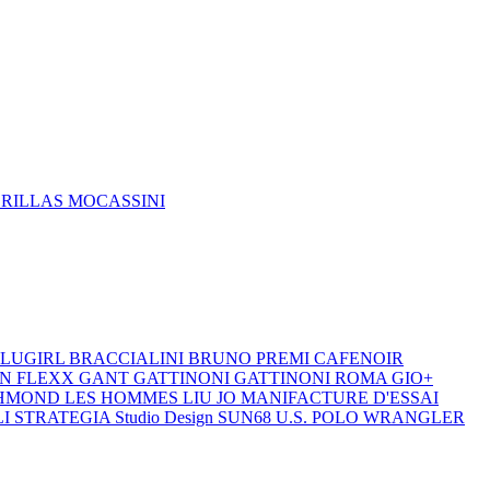
DRILLAS
MOCASSINI
LUGIRL
BRACCIALINI
BRUNO PREMI
CAFENOIR
ON
FLEXX
GANT
GATTINONI
GATTINONI ROMA
GIO+
CHMOND
LES HOMMES
LIU JO
MANIFACTURE D'ESSAI
LI
STRATEGIA
Studio Design
SUN68
U.S. POLO
WRANGLER