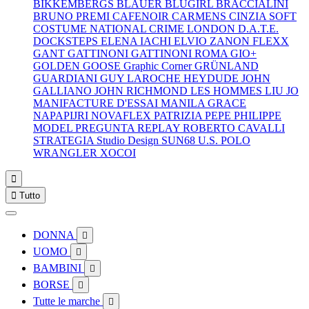
BIKKEMBERGS
BLAUER
BLUGIRL
BRACCIALINI
BRUNO PREMI
CAFENOIR
CARMENS
CINZIA SOFT
COSTUME NATIONAL
CRIME LONDON
D.A.T.E.
DOCKSTEPS
ELENA IACHI
ELVIO ZANON
FLEXX
GANT
GATTINONI
GATTINONI ROMA
GIO+
GOLDEN GOOSE
Graphic Corner
GRÜNLAND
GUARDIANI
GUY LAROCHE
HEYDUDE
JOHN
GALLIANO
JOHN RICHMOND
LES HOMMES
LIU JO
MANIFACTURE D'ESSAI
MANILA GRACE
NAPAPIJRI
NOVAFLEX
PATRIZIA PEPE
PHILIPPE
MODEL
PREGUNTA
REPLAY
ROBERTO CAVALLI
STRATEGIA
Studio Design
SUN68
U.S. POLO
WRANGLER
XOCOI


Tutto
DONNA

UOMO

BAMBINI

BORSE

Tutte le marche
