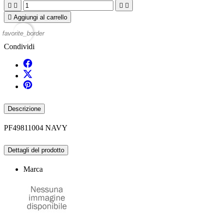





Aggiungi al carrello
favorite_border
Condividi
Descrizione
PF49811004 NAVY
Dettagli del prodotto
Marca