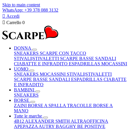
Skip to main content
WhatsApp: +39 378 088 3132

Accedi

Carrello
0
DONNA
SNEAKERS
SCARPE CON TACCO
STIVALI|STIVALETTI
SCARPE BASSE
SANDALI
CIABATTE E INFRADITO
ESPADRILLAS
MOCASSINI
UOMO
SNEAKERS
MOCASSINI
STIVALI|STIVALETTI
SCARPE BASSE
SANDALI
ESPADRILLAS
CIABATTE
E INFRADITO
BAMBINI
SNEAKERS
BORSE
ZAINI
BORSE A SPALLA
TRACOLLE
BORSE A
MANO
Tutte le marche
4B12
ALEXANDER SMITH
ALTRAOFFICINA
APEPAZZA
AUTRY
BAGGHY
BE POSITIVE