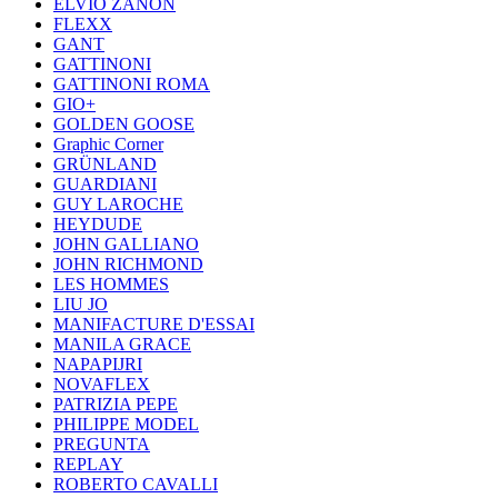
ELVIO ZANON
FLEXX
GANT
GATTINONI
GATTINONI ROMA
GIO+
GOLDEN GOOSE
Graphic Corner
GRÜNLAND
GUARDIANI
GUY LAROCHE
HEYDUDE
JOHN GALLIANO
JOHN RICHMOND
LES HOMMES
LIU JO
MANIFACTURE D'ESSAI
MANILA GRACE
NAPAPIJRI
NOVAFLEX
PATRIZIA PEPE
PHILIPPE MODEL
PREGUNTA
REPLAY
ROBERTO CAVALLI