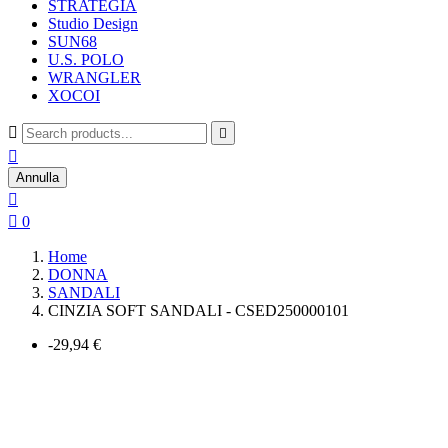
STRATEGIA
Studio Design
SUN68
U.S. POLO
WRANGLER
XOCOI



Annulla


0
Home
DONNA
SANDALI
CINZIA SOFT SANDALI - CSED250000101
-29,94 €