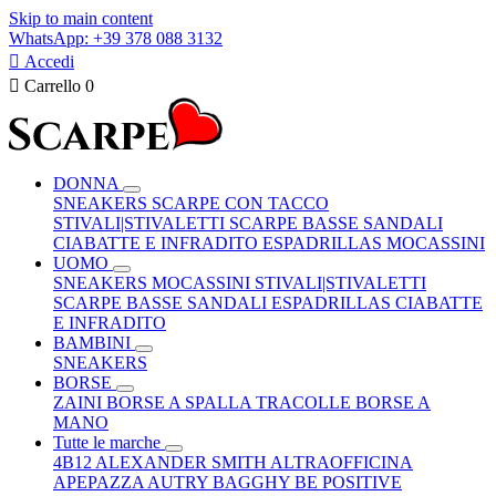
Skip to main content
WhatsApp: +39 378 088 3132

Accedi

Carrello
0
DONNA
SNEAKERS
SCARPE CON TACCO
STIVALI|STIVALETTI
SCARPE BASSE
SANDALI
CIABATTE E INFRADITO
ESPADRILLAS
MOCASSINI
UOMO
SNEAKERS
MOCASSINI
STIVALI|STIVALETTI
SCARPE BASSE
SANDALI
ESPADRILLAS
CIABATTE
E INFRADITO
BAMBINI
SNEAKERS
BORSE
ZAINI
BORSE A SPALLA
TRACOLLE
BORSE A
MANO
Tutte le marche
4B12
ALEXANDER SMITH
ALTRAOFFICINA
APEPAZZA
AUTRY
BAGGHY
BE POSITIVE