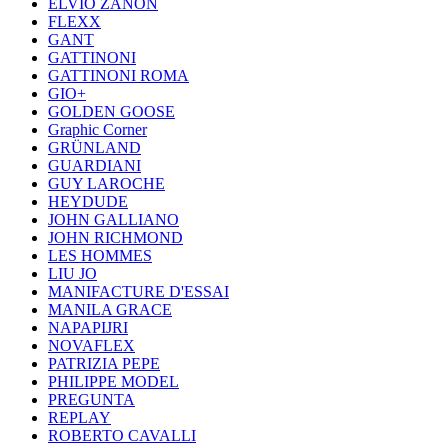
ELVIO ZANON
FLEXX
GANT
GATTINONI
GATTINONI ROMA
GIO+
GOLDEN GOOSE
Graphic Corner
GRÜNLAND
GUARDIANI
GUY LAROCHE
HEYDUDE
JOHN GALLIANO
JOHN RICHMOND
LES HOMMES
LIU JO
MANIFACTURE D'ESSAI
MANILA GRACE
NAPAPIJRI
NOVAFLEX
PATRIZIA PEPE
PHILIPPE MODEL
PREGUNTA
REPLAY
ROBERTO CAVALLI