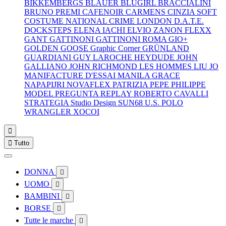
BIKKEMBERGS
BLAUER
BLUGIRL
BRACCIALINI
BRUNO PREMI
CAFENOIR
CARMENS
CINZIA SOFT
COSTUME NATIONAL
CRIME LONDON
D.A.T.E.
DOCKSTEPS
ELENA IACHI
ELVIO ZANON
FLEXX
GANT
GATTINONI
GATTINONI ROMA
GIO+
GOLDEN GOOSE
Graphic Corner
GRÜNLAND
GUARDIANI
GUY LAROCHE
HEYDUDE
JOHN
GALLIANO
JOHN RICHMOND
LES HOMMES
LIU JO
MANIFACTURE D'ESSAI
MANILA GRACE
NAPAPIJRI
NOVAFLEX
PATRIZIA PEPE
PHILIPPE
MODEL
PREGUNTA
REPLAY
ROBERTO CAVALLI
STRATEGIA
Studio Design
SUN68
U.S. POLO
WRANGLER
XOCOI


Tutto
DONNA

UOMO

BAMBINI

BORSE

Tutte le marche
