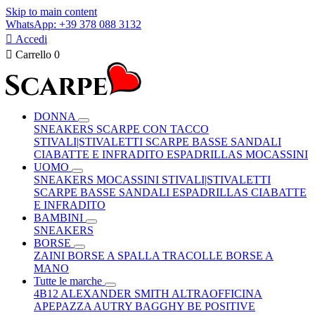
Skip to main content
WhatsApp: +39 378 088 3132

Accedi

Carrello
0
DONNA
SNEAKERS
SCARPE CON TACCO
STIVALI|STIVALETTI
SCARPE BASSE
SANDALI
CIABATTE E INFRADITO
ESPADRILLAS
MOCASSINI
UOMO
SNEAKERS
MOCASSINI
STIVALI|STIVALETTI
SCARPE BASSE
SANDALI
ESPADRILLAS
CIABATTE
E INFRADITO
BAMBINI
SNEAKERS
BORSE
ZAINI
BORSE A SPALLA
TRACOLLE
BORSE A
MANO
Tutte le marche
4B12
ALEXANDER SMITH
ALTRAOFFICINA
APEPAZZA
AUTRY
BAGGHY
BE POSITIVE