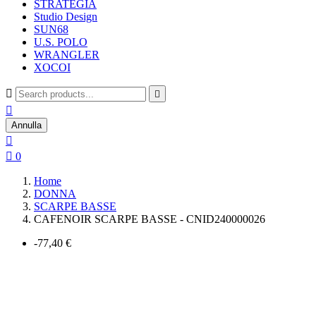
STRATEGIA
Studio Design
SUN68
U.S. POLO
WRANGLER
XOCOI



Annulla


0
Home
DONNA
SCARPE BASSE
CAFENOIR SCARPE BASSE - CNID240000026
-77,40 €