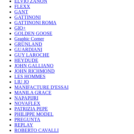
ELVIO ZANON
FLEXX
GANT
GATTINONI
GATTINONI ROMA
GIO+
GOLDEN GOOSE
Graphic Corner
GRÜNLAND
GUARDIANI
GUY LAROCHE
HEYDUDE
JOHN GALLIANO
JOHN RICHMOND
LES HOMMES
LIU JO
MANIFACTURE D'ESSAI
MANILA GRACE
NAPAPIJRI
NOVAFLEX
PATRIZIA PEPE
PHILIPPE MODEL
PREGUNTA
REPLAY
ROBERTO CAVALLI