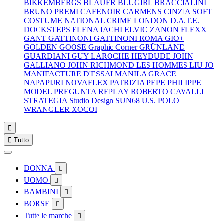
BIKKEMBERGS
BLAUER
BLUGIRL
BRACCIALINI
BRUNO PREMI
CAFENOIR
CARMENS
CINZIA SOFT
COSTUME NATIONAL
CRIME LONDON
D.A.T.E.
DOCKSTEPS
ELENA IACHI
ELVIO ZANON
FLEXX
GANT
GATTINONI
GATTINONI ROMA
GIO+
GOLDEN GOOSE
Graphic Corner
GRÜNLAND
GUARDIANI
GUY LAROCHE
HEYDUDE
JOHN
GALLIANO
JOHN RICHMOND
LES HOMMES
LIU JO
MANIFACTURE D'ESSAI
MANILA GRACE
NAPAPIJRI
NOVAFLEX
PATRIZIA PEPE
PHILIPPE
MODEL
PREGUNTA
REPLAY
ROBERTO CAVALLI
STRATEGIA
Studio Design
SUN68
U.S. POLO
WRANGLER
XOCOI


Tutto
DONNA

UOMO

BAMBINI

BORSE

Tutte le marche
