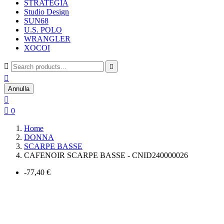
STRATEGIA
Studio Design
SUN68
U.S. POLO
WRANGLER
XOCOI



Annulla


0
Home
DONNA
SCARPE BASSE
CAFENOIR SCARPE BASSE - CNID240000026
-77,40 €