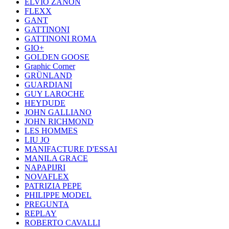
ELVIO ZANON
FLEXX
GANT
GATTINONI
GATTINONI ROMA
GIO+
GOLDEN GOOSE
Graphic Corner
GRÜNLAND
GUARDIANI
GUY LAROCHE
HEYDUDE
JOHN GALLIANO
JOHN RICHMOND
LES HOMMES
LIU JO
MANIFACTURE D'ESSAI
MANILA GRACE
NAPAPIJRI
NOVAFLEX
PATRIZIA PEPE
PHILIPPE MODEL
PREGUNTA
REPLAY
ROBERTO CAVALLI