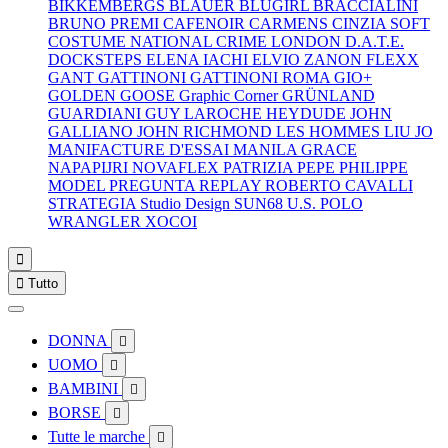
BIKKEMBERGS
BLAUER
BLUGIRL
BRACCIALINI
BRUNO PREMI
CAFENOIR
CARMENS
CINZIA SOFT
COSTUME NATIONAL
CRIME LONDON
D.A.T.E.
DOCKSTEPS
ELENA IACHI
ELVIO ZANON
FLEXX
GANT
GATTINONI
GATTINONI ROMA
GIO+
GOLDEN GOOSE
Graphic Corner
GRÜNLAND
GUARDIANI
GUY LAROCHE
HEYDUDE
JOHN
GALLIANO
JOHN RICHMOND
LES HOMMES
LIU JO
MANIFACTURE D'ESSAI
MANILA GRACE
NAPAPIJRI
NOVAFLEX
PATRIZIA PEPE
PHILIPPE
MODEL
PREGUNTA
REPLAY
ROBERTO CAVALLI
STRATEGIA
Studio Design
SUN68
U.S. POLO
WRANGLER
XOCOI


Tutto
DONNA

UOMO

BAMBINI

BORSE

Tutte le marche
