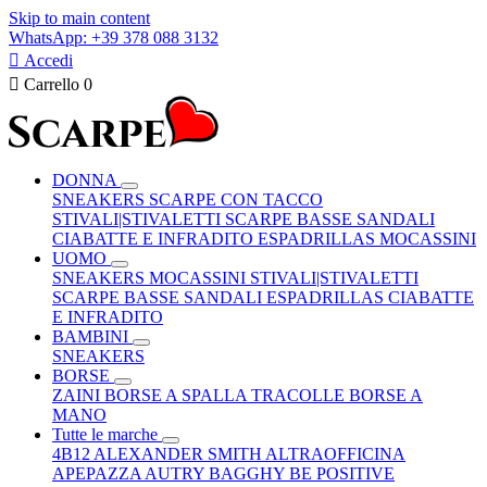
Skip to main content
WhatsApp: +39 378 088 3132

Accedi

Carrello
0
DONNA
SNEAKERS
SCARPE CON TACCO
STIVALI|STIVALETTI
SCARPE BASSE
SANDALI
CIABATTE E INFRADITO
ESPADRILLAS
MOCASSINI
UOMO
SNEAKERS
MOCASSINI
STIVALI|STIVALETTI
SCARPE BASSE
SANDALI
ESPADRILLAS
CIABATTE
E INFRADITO
BAMBINI
SNEAKERS
BORSE
ZAINI
BORSE A SPALLA
TRACOLLE
BORSE A
MANO
Tutte le marche
4B12
ALEXANDER SMITH
ALTRAOFFICINA
APEPAZZA
AUTRY
BAGGHY
BE POSITIVE