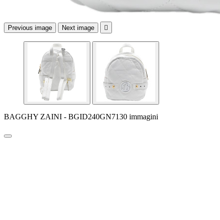
Previous image
Next image

BAGGHY ZAINI - BGID240GN7130 immagini