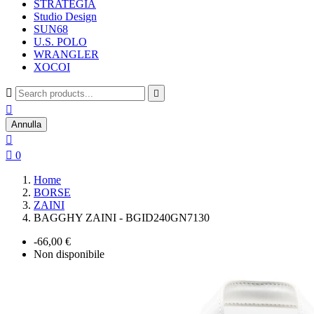
STRATEGIA
Studio Design
SUN68
U.S. POLO
WRANGLER
XOCOI



Annulla


0
Home
BORSE
ZAINI
BAGGHY ZAINI - BGID240GN7130
-66,00 €
Non disponibile