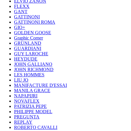
ELVIO ZANON
FLEXX
GANT
GATTINONI
GATTINONI ROMA
GIO+
GOLDEN GOOSE
Graphic Corner
GRÜNLAND
GUARDIANI
GUY LAROCHE
HEYDUDE
JOHN GALLIANO
JOHN RICHMOND
LES HOMMES
LIU JO
MANIFACTURE D'ESSAI
MANILA GRACE
NAPAPIJRI
NOVAFLEX
PATRIZIA PEPE
PHILIPPE MODEL
PREGUNTA
REPLAY
ROBERTO CAVALLI