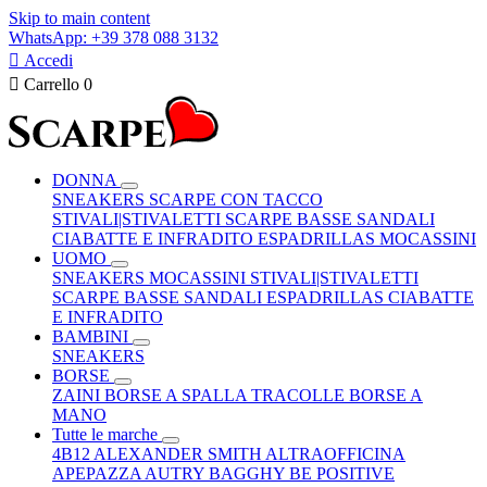
Skip to main content
WhatsApp: +39 378 088 3132

Accedi

Carrello
0
DONNA
SNEAKERS
SCARPE CON TACCO
STIVALI|STIVALETTI
SCARPE BASSE
SANDALI
CIABATTE E INFRADITO
ESPADRILLAS
MOCASSINI
UOMO
SNEAKERS
MOCASSINI
STIVALI|STIVALETTI
SCARPE BASSE
SANDALI
ESPADRILLAS
CIABATTE
E INFRADITO
BAMBINI
SNEAKERS
BORSE
ZAINI
BORSE A SPALLA
TRACOLLE
BORSE A
MANO
Tutte le marche
4B12
ALEXANDER SMITH
ALTRAOFFICINA
APEPAZZA
AUTRY
BAGGHY
BE POSITIVE