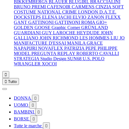
BIKKEMBERGS
BLAUER
BLUGIRL
BRACCIALINI
BRUNO PREMI
CAFENOIR
CARMENS
CINZIA SOFT
COSTUME NATIONAL
CRIME LONDON
D.A.T.E.
DOCKSTEPS
ELENA IACHI
ELVIO ZANON
FLEXX
GANT
GATTINONI
GATTINONI ROMA
GIO+
GOLDEN GOOSE
Graphic Corner
GRÜNLAND
GUARDIANI
GUY LAROCHE
HEYDUDE
JOHN
GALLIANO
JOHN RICHMOND
LES HOMMES
LIU JO
MANIFACTURE D'ESSAI
MANILA GRACE
NAPAPIJRI
NOVAFLEX
PATRIZIA PEPE
PHILIPPE
MODEL
PREGUNTA
REPLAY
ROBERTO CAVALLI
STRATEGIA
Studio Design
SUN68
U.S. POLO
WRANGLER
XOCOI


Tutto
DONNA

UOMO

BAMBINI

BORSE

Tutte le marche
