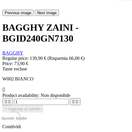
Previous image
Next image
BAGGHY ZAINI -
BGID240GN7130
BAGGHY
Regular price:
139,90 €
(Risparmia 66,00 €)
Price:
73,90 €
Tasse escluse
W002 BIANCO

Product availability:
Non disponibile





Aggiungi al carrello
favorite_border
Condividi