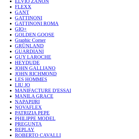
ELVIO ZANON
FLEXX
GANT
GATTINONI
GATTINONI ROMA
GIO+
GOLDEN GOOSE
Graphic Corner
GRÜNLAND
GUARDIANI
GUY LAROCHE
HEYDUDE
JOHN GALLIANO
JOHN RICHMOND
LES HOMMES
LIU JO
MANIFACTURE D'ESSAI
MANILA GRACE
NAPAPIJRI
NOVAFLEX
PATRIZIA PEPE
PHILIPPE MODEL
PREGUNTA
REPLAY
ROBERTO CAVALLI