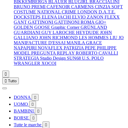
BIKKEMBERGS
BLAUER
BLUGIRL
BRACCIALINI
BRUNO PREMI
CAFENOIR
CARMENS
CINZIA SOFT
COSTUME NATIONAL
CRIME LONDON
D.A.T.E.
DOCKSTEPS
ELENA IACHI
ELVIO ZANON
FLEXX
GANT
GATTINONI
GATTINONI ROMA
GIO+
GOLDEN GOOSE
Graphic Corner
GRÜNLAND
GUARDIANI
GUY LAROCHE
HEYDUDE
JOHN
GALLIANO
JOHN RICHMOND
LES HOMMES
LIU JO
MANIFACTURE D'ESSAI
MANILA GRACE
NAPAPIJRI
NOVAFLEX
PATRIZIA PEPE
PHILIPPE
MODEL
PREGUNTA
REPLAY
ROBERTO CAVALLI
STRATEGIA
Studio Design
SUN68
U.S. POLO
WRANGLER
XOCOI


Tutto
DONNA

UOMO

BAMBINI

BORSE

Tutte le marche
