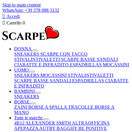
Skip to main content
WhatsApp: +39 378 088 3132

Accedi

Carrello
0
DONNA
SNEAKERS
SCARPE CON TACCO
STIVALI|STIVALETTI
SCARPE BASSE
SANDALI
CIABATTE E INFRADITO
ESPADRILLAS
MOCASSINI
UOMO
SNEAKERS
MOCASSINI
STIVALI|STIVALETTI
SCARPE BASSE
SANDALI
ESPADRILLAS
CIABATTE
E INFRADITO
BAMBINI
SNEAKERS
BORSE
ZAINI
BORSE A SPALLA
TRACOLLE
BORSE A
MANO
Tutte le marche
4B12
ALEXANDER SMITH
ALTRAOFFICINA
APEPAZZA
AUTRY
BAGGHY
BE POSITIVE