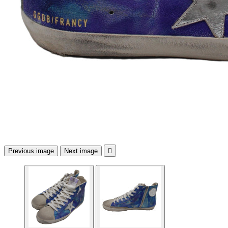
Previous image
Next image
