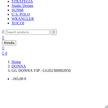
STRATEGIA
Studio Design
SUN68
U.S. POLO
WRANGLER
XOCOI



Annulla


0
Home
DONNA
GG DONNA VIP - GGD2300002050
-165,00 €