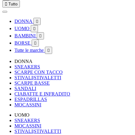

Tutto
DONNA

UOMO

BAMBINI

BORSE

Tutte le marche

DONNA
SNEAKERS
SCARPE CON TACCO
STIVALI|STIVALETTI
SCARPE BASSE
SANDALI
CIABATTE E INFRADITO
ESPADRILLAS
MOCASSINI
UOMO
SNEAKERS
MOCASSINI
STIVALI|STIVALETTI