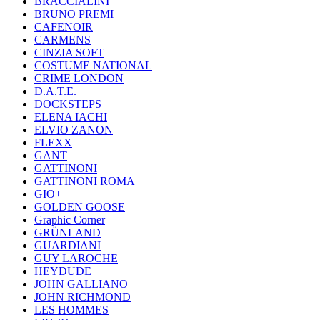
BRACCIALINI
BRUNO PREMI
CAFENOIR
CARMENS
CINZIA SOFT
COSTUME NATIONAL
CRIME LONDON
D.A.T.E.
DOCKSTEPS
ELENA IACHI
ELVIO ZANON
FLEXX
GANT
GATTINONI
GATTINONI ROMA
GIO+
GOLDEN GOOSE
Graphic Corner
GRÜNLAND
GUARDIANI
GUY LAROCHE
HEYDUDE
JOHN GALLIANO
JOHN RICHMOND
LES HOMMES