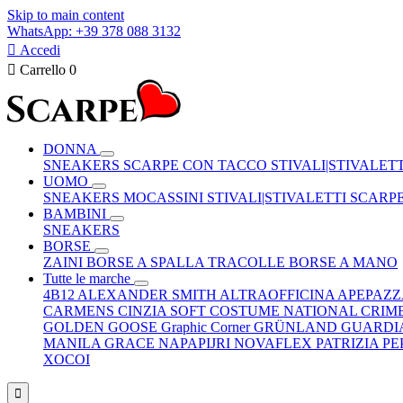
Skip to main content
WhatsApp: +39 378 088 3132

Accedi

Carrello
0
DONNA
SNEAKERS
SCARPE CON TACCO
STIVALI|STIVALET
UOMO
SNEAKERS
MOCASSINI
STIVALI|STIVALETTI
SCARP
BAMBINI
SNEAKERS
BORSE
ZAINI
BORSE A SPALLA
TRACOLLE
BORSE A MANO
Tutte le marche
4B12
ALEXANDER SMITH
ALTRAOFFICINA
APEPAZ
CARMENS
CINZIA SOFT
COSTUME NATIONAL
CRIM
GOLDEN GOOSE
Graphic Corner
GRÜNLAND
GUARDI
MANILA GRACE
NAPAPIJRI
NOVAFLEX
PATRIZIA P
XOCOI
