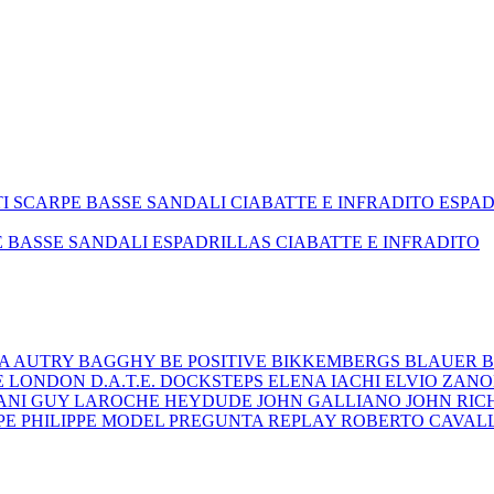
TI
SCARPE BASSE
SANDALI
CIABATTE E INFRADITO
ESPA
E BASSE
SANDALI
ESPADRILLAS
CIABATTE E INFRADITO
ZA
AUTRY
BAGGHY
BE POSITIVE
BIKKEMBERGS
BLAUER
B
E LONDON
D.A.T.E.
DOCKSTEPS
ELENA IACHI
ELVIO ZAN
ANI
GUY LAROCHE
HEYDUDE
JOHN GALLIANO
JOHN RI
EPE
PHILIPPE MODEL
PREGUNTA
REPLAY
ROBERTO CAVAL