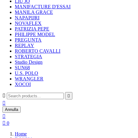
LIU JO
MANIFACTURE D'ESSAI
MANILA GRACE
NAPAPIJRI
NOVAFLEX
PATRIZIA PEPE
PHILIPPE MODEL
PREGUNTA
REPLAY
ROBERTO CAVALLI
STRATEGIA
Studio Design
SUN68
U.S. POLO
WRANGLER
XOCOI



Annulla


0
Home