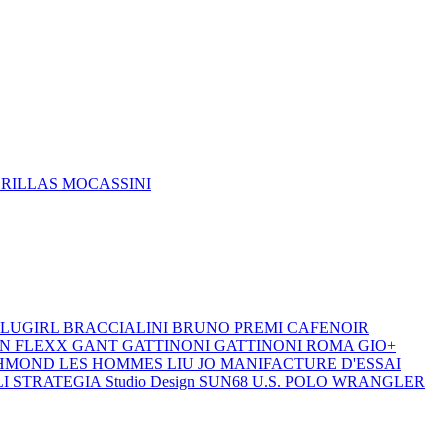
DRILLAS
MOCASSINI
LUGIRL
BRACCIALINI
BRUNO PREMI
CAFENOIR
ON
FLEXX
GANT
GATTINONI
GATTINONI ROMA
GIO+
CHMOND
LES HOMMES
LIU JO
MANIFACTURE D'ESSAI
LI
STRATEGIA
Studio Design
SUN68
U.S. POLO
WRANGLER