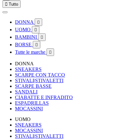

Tutto
DONNA

UOMO

BAMBINI

BORSE

Tutte le marche

DONNA
SNEAKERS
SCARPE CON TACCO
STIVALI|STIVALETTI
SCARPE BASSE
SANDALI
CIABATTE E INFRADITO
ESPADRILLAS
MOCASSINI
UOMO
SNEAKERS
MOCASSINI
STIVALI|STIVALETTI