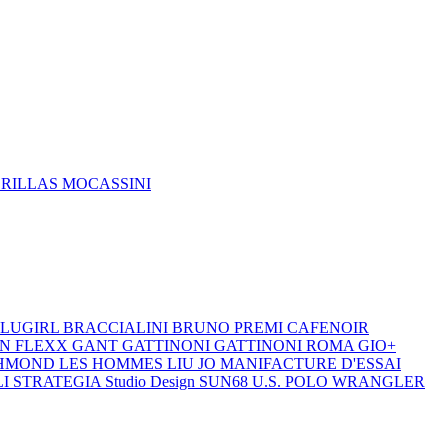
DRILLAS
MOCASSINI
LUGIRL
BRACCIALINI
BRUNO PREMI
CAFENOIR
ON
FLEXX
GANT
GATTINONI
GATTINONI ROMA
GIO+
CHMOND
LES HOMMES
LIU JO
MANIFACTURE D'ESSAI
LI
STRATEGIA
Studio Design
SUN68
U.S. POLO
WRANGLER