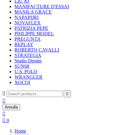
LIU JO
MANIFACTURE D'ESSAI
MANILA GRACE
NAPAPIJRI
NOVAFLEX
PATRIZIA PEPE
PHILIPPE MODEL
PREGUNTA
REPLAY
ROBERTO CAVALLI
STRATEGIA
Studio Design
SUN68
U.S. POLO
WRANGLER
XOCOI



Annulla


0
Home