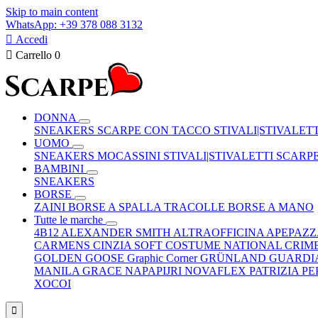
Skip to main content
WhatsApp: +39 378 088 3132

Accedi

Carrello
0
DONNA
SNEAKERS
SCARPE CON TACCO
STIVALI|STIVALET
UOMO
SNEAKERS
MOCASSINI
STIVALI|STIVALETTI
SCARP
BAMBINI
SNEAKERS
BORSE
ZAINI
BORSE A SPALLA
TRACOLLE
BORSE A MANO
Tutte le marche
4B12
ALEXANDER SMITH
ALTRAOFFICINA
APEPAZ
CARMENS
CINZIA SOFT
COSTUME NATIONAL
CRIM
GOLDEN GOOSE
Graphic Corner
GRÜNLAND
GUARDI
MANILA GRACE
NAPAPIJRI
NOVAFLEX
PATRIZIA P
XOCOI
