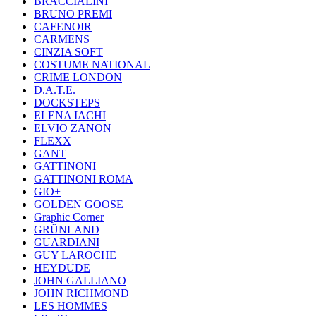
BRACCIALINI
BRUNO PREMI
CAFENOIR
CARMENS
CINZIA SOFT
COSTUME NATIONAL
CRIME LONDON
D.A.T.E.
DOCKSTEPS
ELENA IACHI
ELVIO ZANON
FLEXX
GANT
GATTINONI
GATTINONI ROMA
GIO+
GOLDEN GOOSE
Graphic Corner
GRÜNLAND
GUARDIANI
GUY LAROCHE
HEYDUDE
JOHN GALLIANO
JOHN RICHMOND
LES HOMMES