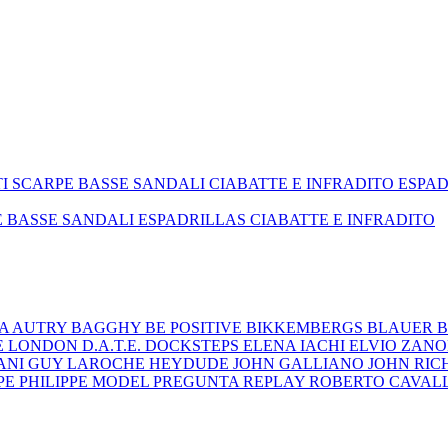
TI
SCARPE BASSE
SANDALI
CIABATTE E INFRADITO
ESPA
E BASSE
SANDALI
ESPADRILLAS
CIABATTE E INFRADITO
ZA
AUTRY
BAGGHY
BE POSITIVE
BIKKEMBERGS
BLAUER
B
E LONDON
D.A.T.E.
DOCKSTEPS
ELENA IACHI
ELVIO ZAN
ANI
GUY LAROCHE
HEYDUDE
JOHN GALLIANO
JOHN RI
EPE
PHILIPPE MODEL
PREGUNTA
REPLAY
ROBERTO CAVAL