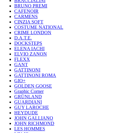
BRACCIALINI
BRUNO PREMI
CAFENOIR
CARMENS
CINZIA SOFT
COSTUME NATIONAL
CRIME LONDON
D.A.T.E.
DOCKSTEPS
ELENA IACHI
ELVIO ZANON
FLEXX
GANT
GATTINONI
GATTINONI ROMA
GIO+
GOLDEN GOOSE
Graphic Corner
GRÜNLAND
GUARDIANI
GUY LAROCHE
HEYDUDE
JOHN GALLIANO
JOHN RICHMOND
LES HOMMES