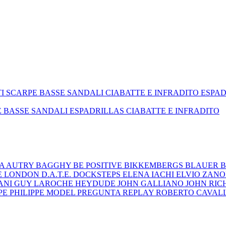
TI
SCARPE BASSE
SANDALI
CIABATTE E INFRADITO
ESPA
E BASSE
SANDALI
ESPADRILLAS
CIABATTE E INFRADITO
ZA
AUTRY
BAGGHY
BE POSITIVE
BIKKEMBERGS
BLAUER
B
E LONDON
D.A.T.E.
DOCKSTEPS
ELENA IACHI
ELVIO ZAN
ANI
GUY LAROCHE
HEYDUDE
JOHN GALLIANO
JOHN RI
EPE
PHILIPPE MODEL
PREGUNTA
REPLAY
ROBERTO CAVAL