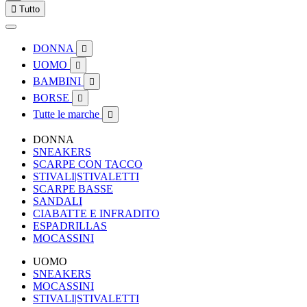

Tutto
DONNA

UOMO

BAMBINI

BORSE

Tutte le marche

DONNA
SNEAKERS
SCARPE CON TACCO
STIVALI|STIVALETTI
SCARPE BASSE
SANDALI
CIABATTE E INFRADITO
ESPADRILLAS
MOCASSINI
UOMO
SNEAKERS
MOCASSINI
STIVALI|STIVALETTI