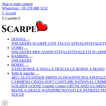
Skip to main content
WhatsApp: +39 378 088 3132

Accedi

Carrello
0
DONNA
SNEAKERS
SCARPE CON TACCO
STIVALI|STIVALET
UOMO
SNEAKERS
MOCASSINI
STIVALI|STIVALETTI
SCARP
BAMBINI
SNEAKERS
BORSE
ZAINI
BORSE A SPALLA
TRACOLLE
BORSE A MANO
Tutte le marche
4B12
ALEXANDER SMITH
ALTRAOFFICINA
APEPAZ
CARMENS
CINZIA SOFT
COSTUME NATIONAL
CRIM
GOLDEN GOOSE
Graphic Corner
GRÜNLAND
GUARDI
MANILA GRACE
NAPAPIJRI
NOVAFLEX
PATRIZIA P
XOCOI
