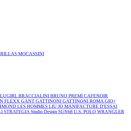
DRILLAS
MOCASSINI
LUGIRL
BRACCIALINI
BRUNO PREMI
CAFENOIR
ON
FLEXX
GANT
GATTINONI
GATTINONI ROMA
GIO+
CHMOND
LES HOMMES
LIU JO
MANIFACTURE D'ESSAI
LI
STRATEGIA
Studio Design
SUN68
U.S. POLO
WRANGLER