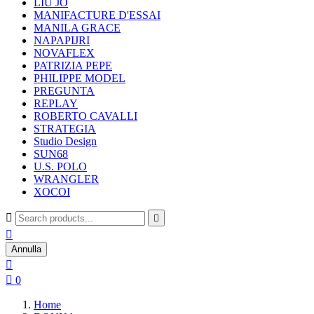
LIU JO
MANIFACTURE D'ESSAI
MANILA GRACE
NAPAPIJRI
NOVAFLEX
PATRIZIA PEPE
PHILIPPE MODEL
PREGUNTA
REPLAY
ROBERTO CAVALLI
STRATEGIA
Studio Design
SUN68
U.S. POLO
WRANGLER
XOCOI



Annulla


0
Home