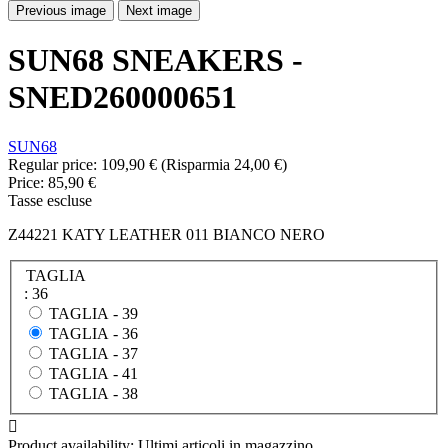
Previous image
Next image
SUN68 SNEAKERS -
SNED260000651
SUN68
Regular price:
109,90 €
(Risparmia 24,00 €)
Price:
85,90 €
Tasse escluse
Z44221 KATY LEATHER 011 BIANCO NERO
TAGLIA
: 36
TAGLIA -
39
TAGLIA -
36
TAGLIA -
37
TAGLIA -
41
TAGLIA -
38

Product availability:
Ultimi articoli in magazzino