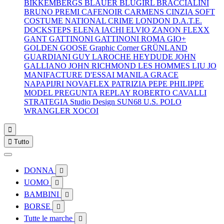
BIKKEMBERGS
BLAUER
BLUGIRL
BRACCIALINI
BRUNO PREMI
CAFENOIR
CARMENS
CINZIA SOFT
COSTUME NATIONAL
CRIME LONDON
D.A.T.E.
DOCKSTEPS
ELENA IACHI
ELVIO ZANON
FLEXX
GANT
GATTINONI
GATTINONI ROMA
GIO+
GOLDEN GOOSE
Graphic Corner
GRÜNLAND
GUARDIANI
GUY LAROCHE
HEYDUDE
JOHN
GALLIANO
JOHN RICHMOND
LES HOMMES
LIU JO
MANIFACTURE D'ESSAI
MANILA GRACE
NAPAPIJRI
NOVAFLEX
PATRIZIA PEPE
PHILIPPE
MODEL
PREGUNTA
REPLAY
ROBERTO CAVALLI
STRATEGIA
Studio Design
SUN68
U.S. POLO
WRANGLER
XOCOI


Tutto
DONNA

UOMO

BAMBINI

BORSE

Tutte le marche
