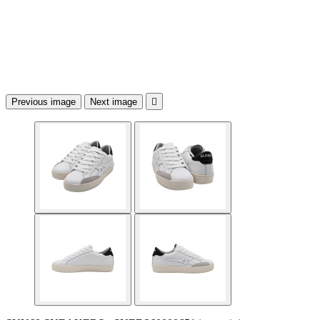
Previous image
Next image
