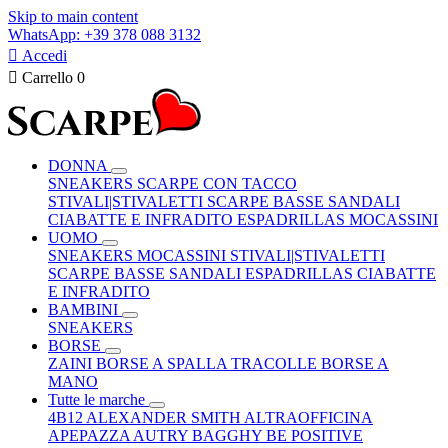
Skip to main content
WhatsApp: +39 378 088 3132

Accedi

Carrello
0
DONNA
SNEAKERS
SCARPE CON TACCO
STIVALI|STIVALETTI
SCARPE BASSE
SANDALI
CIABATTE E INFRADITO
ESPADRILLAS
MOCASSINI
UOMO
SNEAKERS
MOCASSINI
STIVALI|STIVALETTI
SCARPE BASSE
SANDALI
ESPADRILLAS
CIABATTE
E INFRADITO
BAMBINI
SNEAKERS
BORSE
ZAINI
BORSE A SPALLA
TRACOLLE
BORSE A
MANO
Tutte le marche
4B12
ALEXANDER SMITH
ALTRAOFFICINA
APEPAZZA
AUTRY
BAGGHY
BE POSITIVE