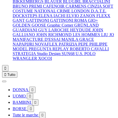
BIKKEMBERGS
BLAUER
BLUGIRL
BRACCIALINI
BRUNO PREMI
CAFENOIR
CARMENS
CINZIA SOFT
COSTUME NATIONAL
CRIME LONDON
D.A.T.E.
DOCKSTEPS
ELENA IACHI
ELVIO ZANON
FLEXX
GANT
GATTINONI
GATTINONI ROMA
GIO+
GOLDEN GOOSE
Graphic Corner
GRÜNLAND
GUARDIANI
GUY LAROCHE
HEYDUDE
JOHN
GALLIANO
JOHN RICHMOND
LES HOMMES
LIU JO
MANIFACTURE D'ESSAI
MANILA GRACE
NAPAPIJRI
NOVAFLEX
PATRIZIA PEPE
PHILIPPE
MODEL
PREGUNTA
REPLAY
ROBERTO CAVALLI
STRATEGIA
Studio Design
SUN68
U.S. POLO
WRANGLER
XOCOI


Tutto
DONNA

UOMO

BAMBINI

BORSE

Tutte le marche
