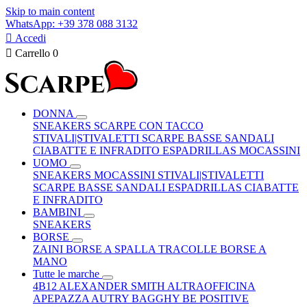
Skip to main content
WhatsApp: +39 378 088 3132

Accedi

Carrello
0
DONNA
SNEAKERS
SCARPE CON TACCO
STIVALI|STIVALETTI
SCARPE BASSE
SANDALI
CIABATTE E INFRADITO
ESPADRILLAS
MOCASSINI
UOMO
SNEAKERS
MOCASSINI
STIVALI|STIVALETTI
SCARPE BASSE
SANDALI
ESPADRILLAS
CIABATTE
E INFRADITO
BAMBINI
SNEAKERS
BORSE
ZAINI
BORSE A SPALLA
TRACOLLE
BORSE A
MANO
Tutte le marche
4B12
ALEXANDER SMITH
ALTRAOFFICINA
APEPAZZA
AUTRY
BAGGHY
BE POSITIVE