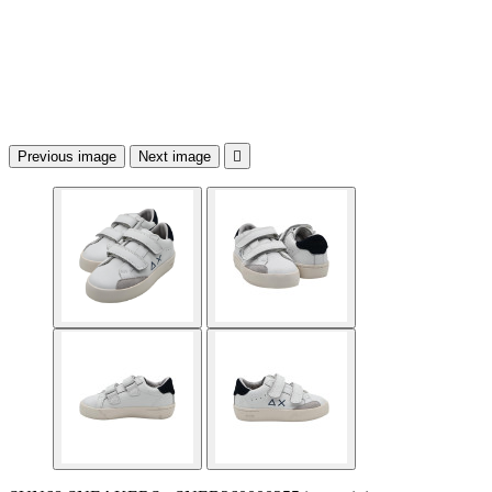
Previous image
Next image
