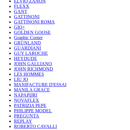
ELVIO ZANON
FLEXX
GANT
GATTINONI
GATTINONI ROMA
GIO+
GOLDEN GOOSE
Graphic Corner
GRÜNLAND
GUARDIANI
GUY LAROCHE
HEYDUDE
JOHN GALLIANO
JOHN RICHMOND
LES HOMMES
LIU JO
MANIFACTURE D'ESSAI
MANILA GRACE
NAPAPIJRI
NOVAFLEX
PATRIZIA PEPE
PHILIPPE MODEL
PREGUNTA
REPLAY
ROBERTO CAVALLI