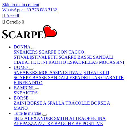
Skip to main content
WhatsApp: +39 378 088 3132

Accedi

Carrello
0
DONNA
SNEAKERS
SCARPE CON TACCO
STIVALI|STIVALETTI
SCARPE BASSE
SANDALI
CIABATTE E INFRADITO
ESPADRILLAS
MOCASSINI
UOMO
SNEAKERS
MOCASSINI
STIVALI|STIVALETTI
SCARPE BASSE
SANDALI
ESPADRILLAS
CIABATTE
E INFRADITO
BAMBINI
SNEAKERS
BORSE
ZAINI
BORSE A SPALLA
TRACOLLE
BORSE A
MANO
Tutte le marche
4B12
ALEXANDER SMITH
ALTRAOFFICINA
APEPAZZA
AUTRY
BAGGHY
BE POSITIVE