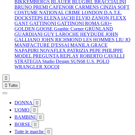
BIKKEMBERGS
BLAUER
BLUGIRL
BRACCIALINI
BRUNO PREMI
CAFENOIR
CARMENS
CINZIA SOFT
COSTUME NATIONAL
CRIME LONDON
D.A.T.E.
DOCKSTEPS
ELENA IACHI
ELVIO ZANON
FLEXX
GANT
GATTINONI
GATTINONI ROMA
GIO+
GOLDEN GOOSE
Graphic Corner
GRÜNLAND
GUARDIANI
GUY LAROCHE
HEYDUDE
JOHN
GALLIANO
JOHN RICHMOND
LES HOMMES
LIU JO
MANIFACTURE D'ESSAI
MANILA GRACE
NAPAPIJRI
NOVAFLEX
PATRIZIA PEPE
PHILIPPE
MODEL
PREGUNTA
REPLAY
ROBERTO CAVALLI
STRATEGIA
Studio Design
SUN68
U.S. POLO
WRANGLER
XOCOI


Tutto
DONNA

UOMO

BAMBINI

BORSE

Tutte le marche
