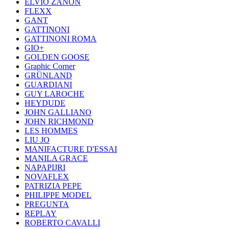
ELVIO ZANON
FLEXX
GANT
GATTINONI
GATTINONI ROMA
GIO+
GOLDEN GOOSE
Graphic Corner
GRÜNLAND
GUARDIANI
GUY LAROCHE
HEYDUDE
JOHN GALLIANO
JOHN RICHMOND
LES HOMMES
LIU JO
MANIFACTURE D'ESSAI
MANILA GRACE
NAPAPIJRI
NOVAFLEX
PATRIZIA PEPE
PHILIPPE MODEL
PREGUNTA
REPLAY
ROBERTO CAVALLI