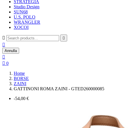
STRATEGIA
Studio Design
SUN68
U.S. POLO
WRANGLER
XOCOI



Annulla


0
Home
BORSE
ZAINI
GATTINONI ROMA ZAINI - GTED260000085
-54,00 €