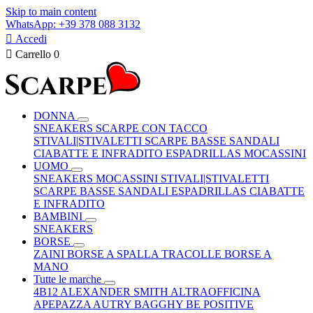
Skip to main content
WhatsApp: +39 378 088 3132

Accedi

Carrello
0
DONNA
SNEAKERS
SCARPE CON TACCO
STIVALI|STIVALETTI
SCARPE BASSE
SANDALI
CIABATTE E INFRADITO
ESPADRILLAS
MOCASSINI
UOMO
SNEAKERS
MOCASSINI
STIVALI|STIVALETTI
SCARPE BASSE
SANDALI
ESPADRILLAS
CIABATTE
E INFRADITO
BAMBINI
SNEAKERS
BORSE
ZAINI
BORSE A SPALLA
TRACOLLE
BORSE A
MANO
Tutte le marche
4B12
ALEXANDER SMITH
ALTRAOFFICINA
APEPAZZA
AUTRY
BAGGHY
BE POSITIVE