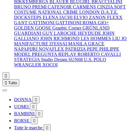
BIKKEMBERGS
BLAUER
BLUGIRL
BRACCIALINI
BRUNO PREMI
CAFENOIR
CARMENS
CINZIA SOFT
COSTUME NATIONAL
CRIME LONDON
D.A.T.E.
DOCKSTEPS
ELENA IACHI
ELVIO ZANON
FLEXX
GANT
GATTINONI
GATTINONI ROMA
GIO+
GOLDEN GOOSE
Graphic Corner
GRÜNLAND
GUARDIANI
GUY LAROCHE
HEYDUDE
JOHN
GALLIANO
JOHN RICHMOND
LES HOMMES
LIU JO
MANIFACTURE D'ESSAI
MANILA GRACE
NAPAPIJRI
NOVAFLEX
PATRIZIA PEPE
PHILIPPE
MODEL
PREGUNTA
REPLAY
ROBERTO CAVALLI
STRATEGIA
Studio Design
SUN68
U.S. POLO
WRANGLER
XOCOI


Tutto
DONNA

UOMO

BAMBINI

BORSE

Tutte le marche
