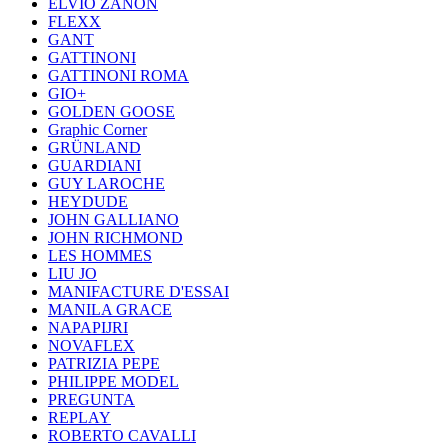
ELVIO ZANON
FLEXX
GANT
GATTINONI
GATTINONI ROMA
GIO+
GOLDEN GOOSE
Graphic Corner
GRÜNLAND
GUARDIANI
GUY LAROCHE
HEYDUDE
JOHN GALLIANO
JOHN RICHMOND
LES HOMMES
LIU JO
MANIFACTURE D'ESSAI
MANILA GRACE
NAPAPIJRI
NOVAFLEX
PATRIZIA PEPE
PHILIPPE MODEL
PREGUNTA
REPLAY
ROBERTO CAVALLI