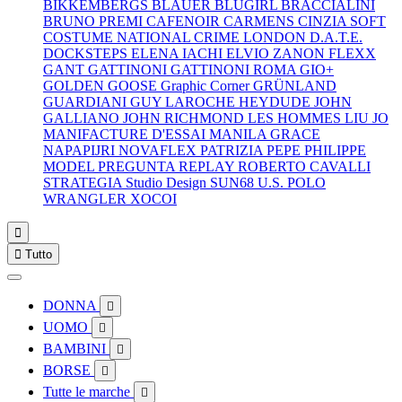
BIKKEMBERGS
BLAUER
BLUGIRL
BRACCIALINI
BRUNO PREMI
CAFENOIR
CARMENS
CINZIA SOFT
COSTUME NATIONAL
CRIME LONDON
D.A.T.E.
DOCKSTEPS
ELENA IACHI
ELVIO ZANON
FLEXX
GANT
GATTINONI
GATTINONI ROMA
GIO+
GOLDEN GOOSE
Graphic Corner
GRÜNLAND
GUARDIANI
GUY LAROCHE
HEYDUDE
JOHN
GALLIANO
JOHN RICHMOND
LES HOMMES
LIU JO
MANIFACTURE D'ESSAI
MANILA GRACE
NAPAPIJRI
NOVAFLEX
PATRIZIA PEPE
PHILIPPE
MODEL
PREGUNTA
REPLAY
ROBERTO CAVALLI
STRATEGIA
Studio Design
SUN68
U.S. POLO
WRANGLER
XOCOI


Tutto
DONNA

UOMO

BAMBINI

BORSE

Tutte le marche
