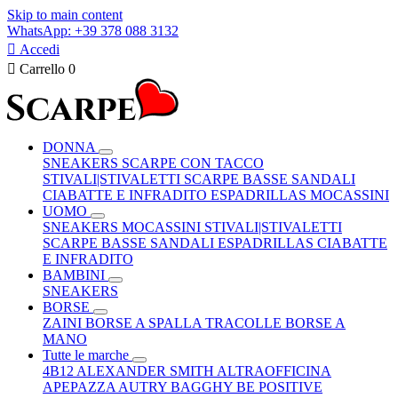
Skip to main content
WhatsApp: +39 378 088 3132

Accedi

Carrello
0
DONNA
SNEAKERS
SCARPE CON TACCO
STIVALI|STIVALETTI
SCARPE BASSE
SANDALI
CIABATTE E INFRADITO
ESPADRILLAS
MOCASSINI
UOMO
SNEAKERS
MOCASSINI
STIVALI|STIVALETTI
SCARPE BASSE
SANDALI
ESPADRILLAS
CIABATTE
E INFRADITO
BAMBINI
SNEAKERS
BORSE
ZAINI
BORSE A SPALLA
TRACOLLE
BORSE A
MANO
Tutte le marche
4B12
ALEXANDER SMITH
ALTRAOFFICINA
APEPAZZA
AUTRY
BAGGHY
BE POSITIVE