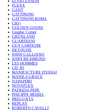
ELVIO ZANON
FLEXX
GANT
GATTINONI
GATTINONI ROMA
GIO+
GOLDEN GOOSE
Graphic Corner
GRÜNLAND
GUARDIANI
GUY LAROCHE
HEYDUDE
JOHN GALLIANO
JOHN RICHMOND
LES HOMMES
LIU JO
MANIFACTURE D'ESSAI
MANILA GRACE
NAPAPIJRI
NOVAFLEX
PATRIZIA PEPE
PHILIPPE MODEL
PREGUNTA
REPLAY
ROBERTO CAVALLI