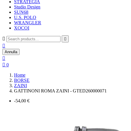
STRATEGIA
Studio Design
SUN68
U.S. POLO
WRANGLER
XOCOI



Annulla


0
Home
BORSE
ZAINI
GATTINONI ROMA ZAINI - GTED260000071
-54,00 €