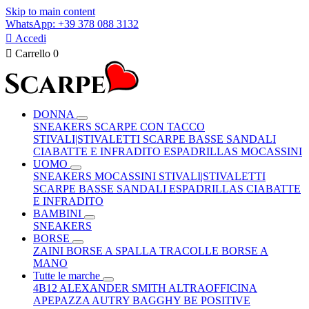
Skip to main content
WhatsApp: +39 378 088 3132

Accedi

Carrello
0
DONNA
SNEAKERS
SCARPE CON TACCO
STIVALI|STIVALETTI
SCARPE BASSE
SANDALI
CIABATTE E INFRADITO
ESPADRILLAS
MOCASSINI
UOMO
SNEAKERS
MOCASSINI
STIVALI|STIVALETTI
SCARPE BASSE
SANDALI
ESPADRILLAS
CIABATTE
E INFRADITO
BAMBINI
SNEAKERS
BORSE
ZAINI
BORSE A SPALLA
TRACOLLE
BORSE A
MANO
Tutte le marche
4B12
ALEXANDER SMITH
ALTRAOFFICINA
APEPAZZA
AUTRY
BAGGHY
BE POSITIVE