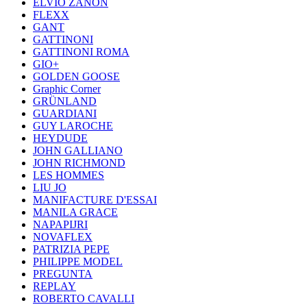
ELVIO ZANON
FLEXX
GANT
GATTINONI
GATTINONI ROMA
GIO+
GOLDEN GOOSE
Graphic Corner
GRÜNLAND
GUARDIANI
GUY LAROCHE
HEYDUDE
JOHN GALLIANO
JOHN RICHMOND
LES HOMMES
LIU JO
MANIFACTURE D'ESSAI
MANILA GRACE
NAPAPIJRI
NOVAFLEX
PATRIZIA PEPE
PHILIPPE MODEL
PREGUNTA
REPLAY
ROBERTO CAVALLI