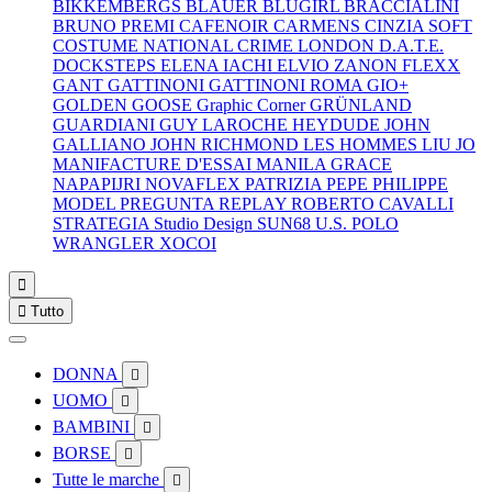
BIKKEMBERGS
BLAUER
BLUGIRL
BRACCIALINI
BRUNO PREMI
CAFENOIR
CARMENS
CINZIA SOFT
COSTUME NATIONAL
CRIME LONDON
D.A.T.E.
DOCKSTEPS
ELENA IACHI
ELVIO ZANON
FLEXX
GANT
GATTINONI
GATTINONI ROMA
GIO+
GOLDEN GOOSE
Graphic Corner
GRÜNLAND
GUARDIANI
GUY LAROCHE
HEYDUDE
JOHN
GALLIANO
JOHN RICHMOND
LES HOMMES
LIU JO
MANIFACTURE D'ESSAI
MANILA GRACE
NAPAPIJRI
NOVAFLEX
PATRIZIA PEPE
PHILIPPE
MODEL
PREGUNTA
REPLAY
ROBERTO CAVALLI
STRATEGIA
Studio Design
SUN68
U.S. POLO
WRANGLER
XOCOI


Tutto
DONNA

UOMO

BAMBINI

BORSE

Tutte le marche
