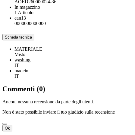
AOED260000024-36
In magazzino
1 Articolo
ean13
0000000000000
Scheda tecnica
MATERIALE
Misto
washing
IT
madein
IT
Commenti (0)
Ancora nessuna recensione da parte degli utenti.
Non è stato possibile inviare il tuo giudizio sulla recensione
Ok