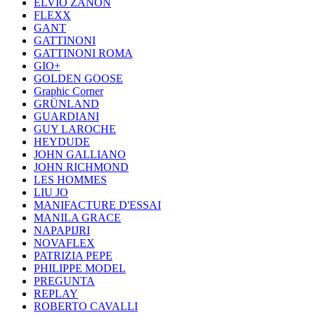
ELVIO ZANON
FLEXX
GANT
GATTINONI
GATTINONI ROMA
GIO+
GOLDEN GOOSE
Graphic Corner
GRÜNLAND
GUARDIANI
GUY LAROCHE
HEYDUDE
JOHN GALLIANO
JOHN RICHMOND
LES HOMMES
LIU JO
MANIFACTURE D'ESSAI
MANILA GRACE
NAPAPIJRI
NOVAFLEX
PATRIZIA PEPE
PHILIPPE MODEL
PREGUNTA
REPLAY
ROBERTO CAVALLI