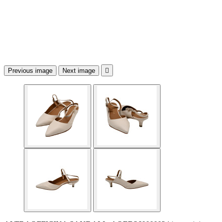
Previous image
Next image
