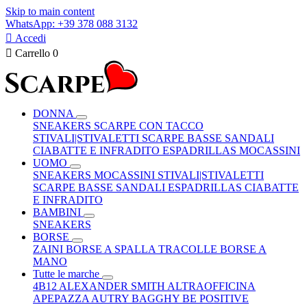
Skip to main content
WhatsApp: +39 378 088 3132

Accedi

Carrello
0
DONNA
SNEAKERS
SCARPE CON TACCO
STIVALI|STIVALETTI
SCARPE BASSE
SANDALI
CIABATTE E INFRADITO
ESPADRILLAS
MOCASSINI
UOMO
SNEAKERS
MOCASSINI
STIVALI|STIVALETTI
SCARPE BASSE
SANDALI
ESPADRILLAS
CIABATTE
E INFRADITO
BAMBINI
SNEAKERS
BORSE
ZAINI
BORSE A SPALLA
TRACOLLE
BORSE A
MANO
Tutte le marche
4B12
ALEXANDER SMITH
ALTRAOFFICINA
APEPAZZA
AUTRY
BAGGHY
BE POSITIVE