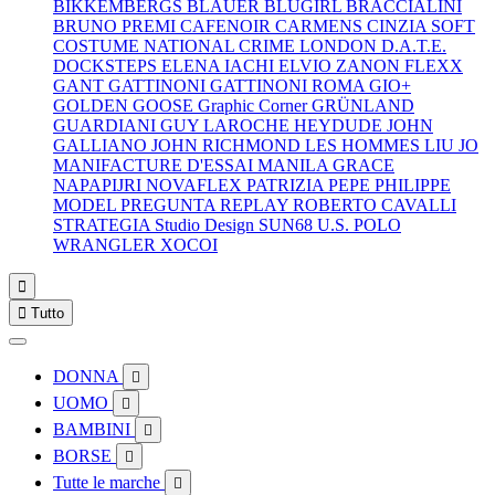
BIKKEMBERGS
BLAUER
BLUGIRL
BRACCIALINI
BRUNO PREMI
CAFENOIR
CARMENS
CINZIA SOFT
COSTUME NATIONAL
CRIME LONDON
D.A.T.E.
DOCKSTEPS
ELENA IACHI
ELVIO ZANON
FLEXX
GANT
GATTINONI
GATTINONI ROMA
GIO+
GOLDEN GOOSE
Graphic Corner
GRÜNLAND
GUARDIANI
GUY LAROCHE
HEYDUDE
JOHN
GALLIANO
JOHN RICHMOND
LES HOMMES
LIU JO
MANIFACTURE D'ESSAI
MANILA GRACE
NAPAPIJRI
NOVAFLEX
PATRIZIA PEPE
PHILIPPE
MODEL
PREGUNTA
REPLAY
ROBERTO CAVALLI
STRATEGIA
Studio Design
SUN68
U.S. POLO
WRANGLER
XOCOI


Tutto
DONNA

UOMO

BAMBINI

BORSE

Tutte le marche
