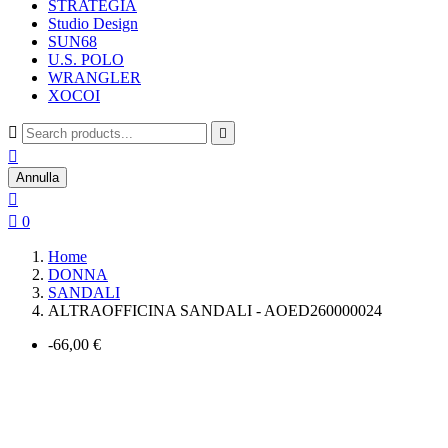
STRATEGIA
Studio Design
SUN68
U.S. POLO
WRANGLER
XOCOI



Annulla


0
Home
DONNA
SANDALI
ALTRAOFFICINA SANDALI - AOED260000024
-66,00 €