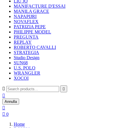
LIU JO
MANIFACTURE D'ESSAI
MANILA GRACE
NAPAPIJRI
NOVAFLEX
PATRIZIA PEPE
PHILIPPE MODEL
PREGUNTA
REPLAY
ROBERTO CAVALLI
STRATEGIA
Studio Design
SUN68
U.S. POLO
WRANGLER
XOCOI



Annulla


0
Home