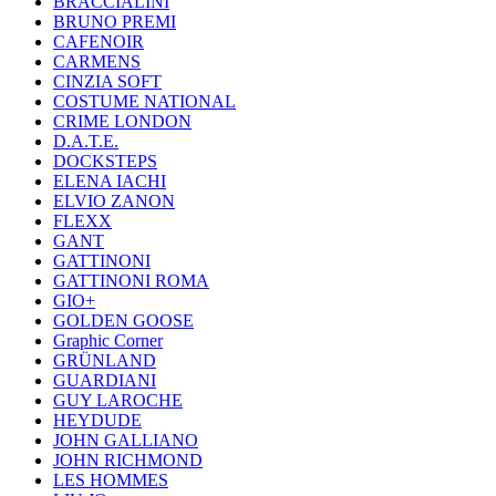
BRACCIALINI
BRUNO PREMI
CAFENOIR
CARMENS
CINZIA SOFT
COSTUME NATIONAL
CRIME LONDON
D.A.T.E.
DOCKSTEPS
ELENA IACHI
ELVIO ZANON
FLEXX
GANT
GATTINONI
GATTINONI ROMA
GIO+
GOLDEN GOOSE
Graphic Corner
GRÜNLAND
GUARDIANI
GUY LAROCHE
HEYDUDE
JOHN GALLIANO
JOHN RICHMOND
LES HOMMES