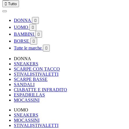

Tutto
DONNA

UOMO

BAMBINI

BORSE

Tutte le marche

DONNA
SNEAKERS
SCARPE CON TACCO
STIVALI|STIVALETTI
SCARPE BASSE
SANDALI
CIABATTE E INFRADITO
ESPADRILLAS
MOCASSINI
UOMO
SNEAKERS
MOCASSINI
STIVALI|STIVALETTI