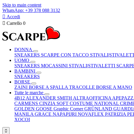
Skip to main content
WhatsApp: +39 378 088 3132

Accedi

Carrello
0
DONNA
SNEAKERS
SCARPE CON TACCO
STIVALI|STIVALET
UOMO
SNEAKERS
MOCASSINI
STIVALI|STIVALETTI
SCARP
BAMBINI
SNEAKERS
BORSE
ZAINI
BORSE A SPALLA
TRACOLLE
BORSE A MANO
Tutte le marche
4B12
ALEXANDER SMITH
ALTRAOFFICINA
APEPAZ
CARMENS
CINZIA SOFT
COSTUME NATIONAL
CRIM
GOLDEN GOOSE
Graphic Corner
GRÜNLAND
GUARDI
MANILA GRACE
NAPAPIJRI
NOVAFLEX
PATRIZIA P
XOCOI
