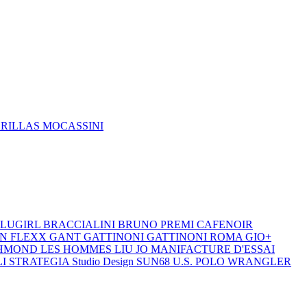
DRILLAS
MOCASSINI
LUGIRL
BRACCIALINI
BRUNO PREMI
CAFENOIR
ON
FLEXX
GANT
GATTINONI
GATTINONI ROMA
GIO+
CHMOND
LES HOMMES
LIU JO
MANIFACTURE D'ESSAI
LI
STRATEGIA
Studio Design
SUN68
U.S. POLO
WRANGLER