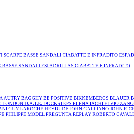
TI
SCARPE BASSE
SANDALI
CIABATTE E INFRADITO
ESPA
E BASSE
SANDALI
ESPADRILLAS
CIABATTE E INFRADITO
ZA
AUTRY
BAGGHY
BE POSITIVE
BIKKEMBERGS
BLAUER
B
E LONDON
D.A.T.E.
DOCKSTEPS
ELENA IACHI
ELVIO ZAN
ANI
GUY LAROCHE
HEYDUDE
JOHN GALLIANO
JOHN RI
EPE
PHILIPPE MODEL
PREGUNTA
REPLAY
ROBERTO CAVAL